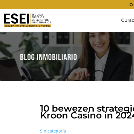
Co
Curs
BLOG INMOBILIARIO
10 bewezen strategi
Kroon Casino in 202
Sin categoría