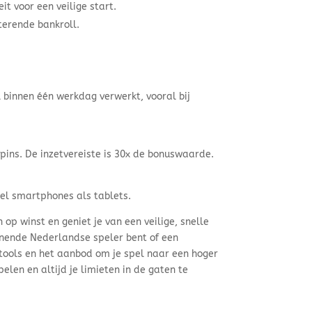
it voor een veilige start.
sterende bankroll.
 binnen één werkdag verwerkt, vooral bij
spins. De inzetvereiste is 30x de bonuswaarde.
wel smartphones als tablets.
 op winst en geniet je van een veilige, snelle
innende Nederlandse speler bent of een
tools en het aanbod om je spel naar een hoger
pelen en altijd je limieten in de gaten te