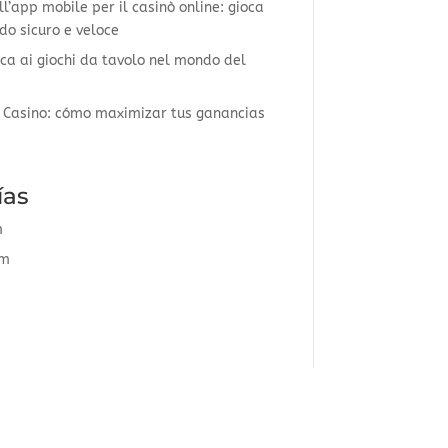
l’app mobile per il casinò online: gioca
do sicuro e veloce
ca ai giochi da tavolo nel mondo del
 Casino: cómo maximizar tus ganancias
ías
m
om