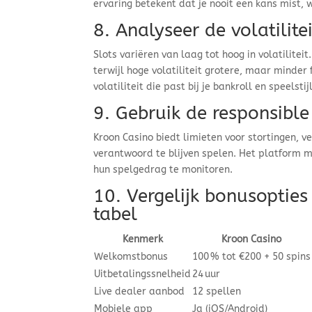
ervaring betekent dat je nooit een kans mist, 
8. Analyseer de volatilite
Slots variëren van laag tot hoog in volatiliteit
terwijl hoge volatiliteit grotere, maar minder 
volatiliteit die past bij je bankroll en speelstijl
9. Gebruik de responsibl
Kroon Casino biedt limieten voor stortingen, v
verantwoord te blijven spelen. Het platform
hun spelgedrag te monitoren.
10. Vergelijk bonusoptie
tabel
Kenmerk
Kroon Casino
Welkomstbonus
100 % tot €200 + 50 spins
Uitbetalingssnelheid
24 uur
Live dealer aanbod
12 spellen
Mobiele app
Ja (iOS/Android)