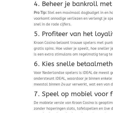
4. Beheer je bankroll met
Pro Tip:
Stel een maximaal dagbudget in en ho
voorkomt onnodige verliezen en verlengt je spe
snel in de rode cijfers.
5. Profiteer van het loya
Kroon Casino beloont trouwe spelers met punte
gratis spins. Hoe vaker je speelt, hoe sneller
is een extra stimulans om regelmatig terug t
6. Kies snelle betaalmet
Voor Nederlandse spelers is iDEAL de meest ge
ondersteunt iDEAL, waardoor je binnen enkele
meestal binnen 24 uur verwerkt, wat een van de
7. Speel op mobiel voor fl
De mobiele versie van Kroon Casino is geoptim
zonder haperingen slots, tafelspellen en live