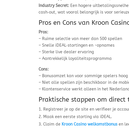
Industry Secret:
Een hogere uitbetalingssnelhei
cash‑out, wat vooral belangrijk is voor serieuz
Pros en Cons van Kroon Casin
Pros:
– Ruime selectie van meer dan 500 spellen
– Snelle iDEAL‑stortingen en -opnames
– Sterke live dealer ervaring
– Aantrekkelijk loyaliteitsprogramma
Cons:
– Bonusomzet kan voor sommige spelers hoog 
– Niet alle spellen zijn beschikbaar in de mob
– Klantenservice werkt alleen in het Nederlan
Praktische stappen om direct 
Registreer je op de site en verifieer je accou
Maak een eerste storting via iDEAL.
Claim de
Kroon Casino welkomstbonus
en le