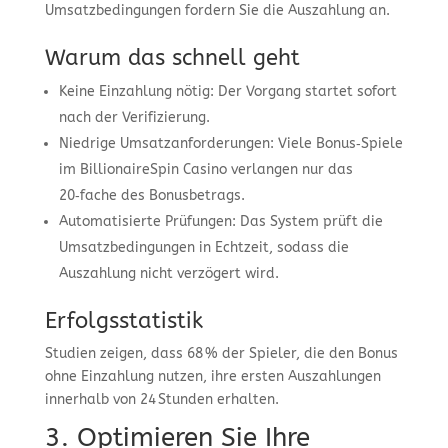
Umsatzbedingungen fordern Sie die Auszahlung an.
Warum das schnell geht
Keine Einzahlung nötig: Der Vorgang startet sofort
nach der Verifizierung.
Niedrige Umsatzanforderungen: Viele Bonus‑Spiele
im BillionaireSpin Casino verlangen nur das
20‑fache des Bonusbetrags.
Automatisierte Prüfungen: Das System prüft die
Umsatzbedingungen in Echtzeit, sodass die
Auszahlung nicht verzögert wird.
Erfolgsstatistik
Studien zeigen, dass 68 % der Spieler, die den Bonus
ohne Einzahlung nutzen, ihre ersten Auszahlungen
innerhalb von 24 Stunden erhalten.
3. Optimieren Sie Ihre