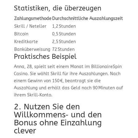
Statistiken, die überzeugen
Zahlungsmethode
Durchschnittliche Auszahlungszeit
Skrill / Neteller
1,2 Stunden
Bitcoin
0,5 Stunden
Kreditkarte
2,5 Stunden
Banküberweisung
72 Stunden
Praktisches Beispiel
Anna, 28, spielt seit einem Monat im BillionaireSpin
Casino. Sie wählt Skrill für ihre Auszahlungen. Nach
einem Gewinn von 150 €, beantragt sie die
Auszahlung und erhält das Geld nach 90 Minuten auf
ihrem Skrill‑Konto.
2. Nutzen Sie den
Willkommens‑ und den
Bonus ohne Einzahlung
clever