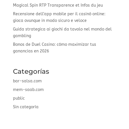
Magical Spin RTP Transparence et Infos du jeu
Recensione dell’app mobile per il casinò online:
gioca ovunque in modo sicuro e veloce
Guida strategica ai giochi da tavolo nel mondo del
gambling
Bonos de Duel Casino: cómo maximizar tus
ganancias en 2026
Categorías
bar-salsa.com
mem-saab.com
public
Sin categoría