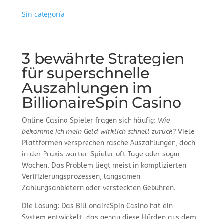
Sin categoría
3 bewährte Strategien
für superschnelle
Auszahlungen im
BillionaireSpin Casino
Online‑Casino‑Spieler fragen sich häufig:
Wie
bekomme ich mein Geld wirklich schnell zurück?
Viele
Plattformen versprechen rasche Auszahlungen, doch
in der Praxis warten Spieler oft Tage oder sogar
Wochen. Das Problem liegt meist in komplizierten
Verifizierungsprozessen, langsamen
Zahlungsanbietern oder versteckten Gebühren.
Die Lösung: Das BillionaireSpin Casino hat ein
System entwickelt, das genau diese Hürden aus dem