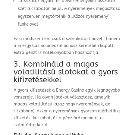
Játsszatok együtt, és a nyereményeket osszátok
szét a csapaton belül. A nyeremények megosztása
egyszerűen megtörténik a „Közös nyeremény”
funkcióval.
Ez a módszer nem csak a szórakozást növeli, hanem
a Energy Casino üdvözlő bónusz keretében kapott
extra pénzt is hatékonyabban hasznosítja.
3. Kombináld a magas
volatilitású slotokat a gyors
kifizetésekkel
A gyors kifizetések a Energy Casino egyik legnagyobb
vonzereje. Ha olyan játékot választasz, amelyik
magas volatilitású (azaz nagy nyeremények, de
ritkábban), akkor a nyeremények gyorsan elérhetik a
kifizetési küszöböt, és a pénz órákon belül a
számládra kerül.