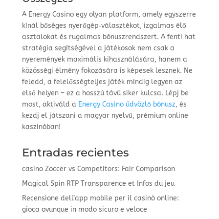
A Energy Casino egy olyan platform, amely egyszerre
kínál bőséges nyerőgép‑választékot, izgalmas élő
asztalokat és rugalmas bónuszrendszert. A fenti hat
stratégia segítségével a játékosok nem csak a
nyeremények maximális kihasználására, hanem a
közösségi élmény fokozására is képesek lesznek. Ne
feledd, a felelősségteljes játék mindig legyen az
első helyen – ez a hosszú távú siker kulcsa. Lépj be
most, aktiváld a
Energy Casino üdvözlő bónusz
, és
kezdj el játszani a magyar nyelvű, prémium online
kaszinóban!
Entradas recientes
casino Zoccer vs Competitors: Fair Comparison
Magical Spin RTP Transparence et Infos du jeu
Recensione dell’app mobile per il casinò online:
gioca ovunque in modo sicuro e veloce