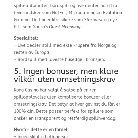
spilleautomater, bordspill og live dealer‑bord fra
leverandører som NetEnt, Microgaming og Evolution
Gaming. Du finner klassikere som
Starburst
og nye
hits som
Gonzo’s Quest Megaways
.
Spesialitet:
– Live dealer‑spill med ekte krupere fra Norge og
resten av Europa.
– Bordspill med laveste husedge i bransjen.
5. Ingen bonuser, men klare
vilkår uten omsetningskrav
Kong Casino har valgt å satse på en ren
spillopplevelse uten kompliserte bonuser eller
omsetningskrav. Det betyr at hver gevinst du får, er
100 % din. Dette passer perfekt for spillere som
ønsker en transparent og rettferdig spillhverdag.
Hvorfor dette er en fordel:
– Ingen skjulte betingelser.