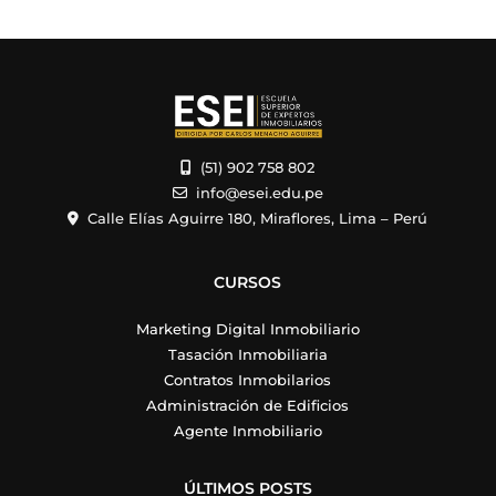
(51) 902 758 802
info@esei.edu.pe
Calle Elías Aguirre 180, Miraflores, Lima – Perú
CURSOS
Marketing Digital Inmobiliario
Tasación Inmobiliaria
Contratos Inmobilarios
Administración de Edificios
Agente Inmobiliario
ÚLTIMOS POSTS