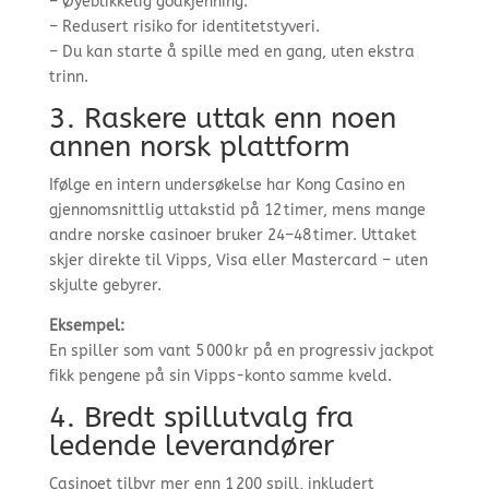
– Øyeblikkelig godkjenning.
– Redusert risiko for identitetstyveri.
– Du kan starte å spille med en gang, uten ekstra
trinn.
3. Raskere uttak enn noen
annen norsk plattform
Ifølge en intern undersøkelse har Kong Casino en
gjennomsnittlig uttakstid på 12 timer, mens mange
andre norske casinoer bruker 24–48 timer. Uttaket
skjer direkte til Vipps, Visa eller Mastercard – uten
skjulte gebyrer.
Eksempel:
En spiller som vant 5 000 kr på en progressiv jackpot
fikk pengene på sin Vipps-konto samme kveld.
4. Bredt spillutvalg fra
ledende leverandører
Casinoet tilbyr mer enn 1 200 spill, inkludert