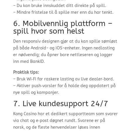
– Du kan bruke innskuddet ditt direkte på spill.
– Mindre fristelse til å spille mer enn du har tenkt.
6. Mobilvennlig plattform –
spill hvor som helst
Den responsiv designen gjør at du kan spille sømløst
på både Android- og iOS-enheter. Ingen nedlasting
er nødvendig; du åpner bare nettleseren og logger
inn med BankID.
Praktisk tips:
– Bruk Wi‑Fi for raskere lasting av live dealer‑bord.
– Aktiver push‑varsler for å holde deg oppdatert på
nye spill og kampanjer.
7. Live kundesupport 24/7
Kong Casino har et dedikert supportteam som svarer
via chat og e‑post døgnet rundt. Svarene er på
norsk, og de fleste henvendelser løses innen