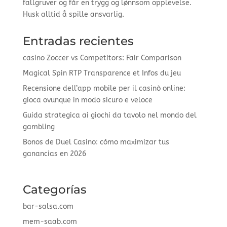
fallgruver og får en trygg og lønnsom opplevelse.
Husk alltid å spille ansvarlig.
Entradas recientes
casino Zoccer vs Competitors: Fair Comparison
Magical Spin RTP Transparence et Infos du jeu
Recensione dell’app mobile per il casinò online:
gioca ovunque in modo sicuro e veloce
Guida strategica ai giochi da tavolo nel mondo del
gambling
Bonos de Duel Casino: cómo maximizar tus
ganancias en 2026
Categorías
bar-salsa.com
mem-saab.com