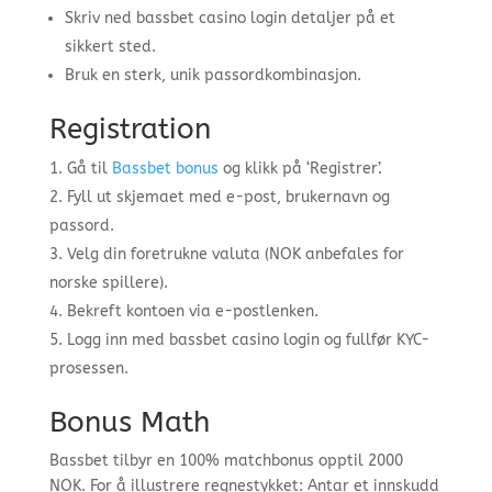
Skriv ned bassbet casino login detaljer på et
sikkert sted.
Bruk en sterk, unik passordkombinasjon.
Registration
Gå til
Bassbet bonus
og klikk på ‘Registrer’.
Fyll ut skjemaet med e-post, brukernavn og
passord.
Velg din foretrukne valuta (NOK anbefales for
norske spillere).
Bekreft kontoen via e-postlenken.
Logg inn med bassbet casino login og fullfør KYC-
prosessen.
Bonus Math
Bassbet tilbyr en 100% matchbonus opptil 2000
NOK. For å illustrere regnestykket: Antar et innskudd