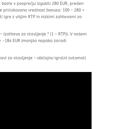
a boste v povprečju izgubili 280 EUR, preden
 je pričakovana vrednost bonusa: 100 – 280 =
 igre z višjim RTP in nizkimi zahtevami za
– (zahteva za stavljenje * (1 – RTP)). V našem
80 = -184 EUR (manjša napaka zaradi
tevi za stavljenje – običajno igralni avtomati