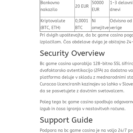
Bankovno
50000
1-3 delovni
20 EUR
nakazilo
EUR
dnevi
Kriptovalute
0,0001
Ni
Odvisno od
(BTC, ETH)
BTC
omejitve
verige
Pri dvigih upoštevajte, da bc game casino pog
izplačilom. Čas obdelave dviga je običajno 24
Security Overview
Bc game casino uporablja 128-bitno SSL šifrir
dvofaktorsko avtentikacijo (2FA) za dodatno v
platforma deluje v skladu z mednarodnimi stan
Curacao licenciranih kazinojev so lahko v Slov
da se posvetujete z davčnim svetovalcem.
Poleg tega bc game casino spodbuja odgovorno
izgub in časa igranja v nastavitvah računa.
Support Guide
Podpora na bc game casino je na voljo 24/7 pre