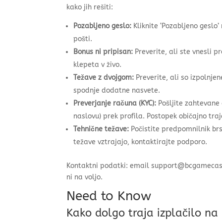
kako jih rešiti:
Pozabljeno geslo:
Kliknite ‘Pozabljeno geslo’
pošti.
Bonus ni pripisan:
Preverite, ali ste vnesli 
klepeta v živo.
Težave z dvojgom:
Preverite, ali so izpolnje
spodnje dodatne nasvete.
Preverjanje računa (KYC):
Pošljite zahtevane 
naslovu) prek profila. Postopek običajno traj
Tehnične težave:
Počistite predpomnilnik brs
težave vztrajajo, kontaktirajte podporo.
Kontaktni podatki: email support@bcgamecasino
ni na voljo.
Need to Know
Kako dolgo traja izplačilo n