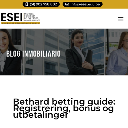
(51) 902 758 802
info@esei.edu.pe
BLOG INMOBILIARIO
Bethard betting guide:
Registrering, bonus og
utbetalinger