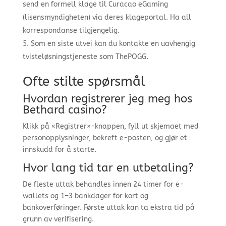
send en formell klage til Curacao eGaming
(lisensmyndigheten) via deres klageportal. Ha all
korrespondanse tilgjengelig.
Som en siste utvei kan du kontakte en uavhengig
tvisteløsningstjeneste som ThePOGG.
Ofte stilte spørsmål
Hvordan registrerer jeg meg hos
Bethard casino?
Klikk på «Registrer»-knappen, fyll ut skjemaet med
personopplysninger, bekreft e-posten, og gjør et
innskudd for å starte.
Hvor lang tid tar en utbetaling?
De fleste uttak behandles innen 24 timer for e-
wallets og 1–3 bankdager for kort og
bankoverføringer. Første uttak kan ta ekstra tid på
grunn av verifisering.