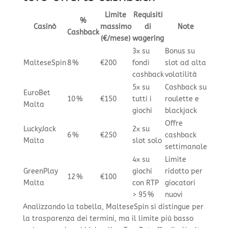
Limite
Requisiti
%
Casinò
massimo
di
Note
Cashback
(€/mese)
wagering
3x su
Bonus su
MalteseSpin
8 %
€200
fondi
slot ad alta
cashback
volatilità
5x su
Cashback su
EuroBet
10 %
€150
tutti i
roulette e
Malta
giochi
blackjack
Offre
LuckyJack
2x su
6 %
€250
cashback
Malta
slot solo
settimanale
4x su
Limite
GreenPlay
giochi
ridotto per
12 %
€100
Malta
con RTP
giocatori
> 95 %
nuovi
Analizzando la tabella, MalteseSpin si distingue per
la trasparenza dei termini, ma il limite più basso