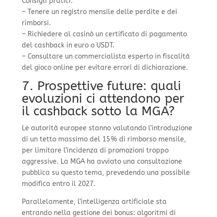
Consigli pratici:
– Tenere un registro mensile delle perdite e dei
rimborsi.
– Richiedere al casinò un certificato di pagamento
del cashback in euro o USDT.
– Consultare un commercialista esperto in fiscalità
del gioco online per evitare errori di dichiarazione.
7. Prospettive future: quali
evoluzioni ci attendono per
il cashback sotto la MGA?
Le autorità europee stanno valutando l’introduzione
di un tetto massimo del 15 % di rimborso mensile,
per limitare l’incidenza di promozioni troppo
aggressive. La MGA ha avviato una consultazione
pubblica su questo tema, prevedendo una possibile
modifica entro il 2027.
Parallelamente, l’intelligenza artificiale sta
entrando nella gestione dei bonus: algoritmi di