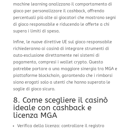
machine learning analizzano il comportamento di
gioco per personalizzare il cashback, offrendo
percentuali più alte ai giocatori che mostrano segni
di gioco responsabile e riducendo le offerte a chi
supera i limiti di spesa.
Infine, le nuove direttive UE sul gioco responsabile
richiederanno ai casinò di integrare strumenti di
auto‑esclusione direttamente nei sistemi di
pagamento, compresi i wallet crypto. Questo
potrebbe portare a una maggiore sinergia tra MGA e
piattaforme blockchain, garantendo che i rimborsi
siano erogati solo a utenti che hanno superato le
soglie di gioco sicuro.
8. Come scegliere il casinò
ideale con cashback e
licenza MGA
Verifica della licenza: controllare il registro