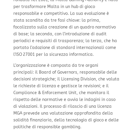
per trasformare Malta in un hub di gioco
responsabile e competitivo. La sua evoluzione è
stata scandita da tre fasi chiave: la prima,
focalizzata sulla creazione di un quadro normativo
di base; la seconda, con l’introduzione di audit
periodici e requisiti di trasparenza; la terza, che ha
portato l’adozione di standard internazionali come
l’ISO 27001 per la sicurezza informatica.
L’organizzazione è composta da tre organi
principali: il Board of Governors, responsabile delle
decisioni strategiche; il Licensing Division, che valuta
le richieste di licenza e gestisce le revisioni; e il
Compliance & Enforcement Unit, che monitora il
rispetto delle normative e avvia le indagini in caso
di violazioni. Il processo di rilascio di una licenza
MGA prevede una valutazione approfondita della
solidità finanziaria, della tecnologia di gioco e delle
politiche di responsible gambling.