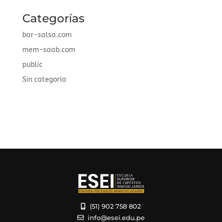
Categorías
bar-salsa.com
mem-saab.com
public
Sin categoría
(51) 902 758 802
info@esei.edu.pe