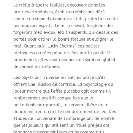
Le trèfle à quatre feuilles, découvert dans les
prairies irlandaises, était autrefois considéré
comme un signe d’abondance et de protection contre
les mauvais esprits. Le fer à cheval, forgé par des
forgerons médiévaux, était suspendu au-dessus des
portes pour attirer la bonne fortune et éloigner le
mal. Quant aux “Lucky Charms”, ces petites
breloques colorées popularisées par la publicité
américaine, elles sont devenues un symbole global
de chance instantanée.
Ces objets ont traversé les siècles parce qu’ils
offrent une illusion de contrôle. La psychologie du
joueur montre que l’effet placebo agit comme un
renforcement positif : chaque fois que le
porte‑bonheur apparaît, le cerveau libère de la
dopamine, renforçant le comportement de jeu. Des
études de l’Université de Cambridge ont démontré
que les joueurs qui utilisent un rituel pré‑jeu ont
tendance à percevoir leurs gains comme plus