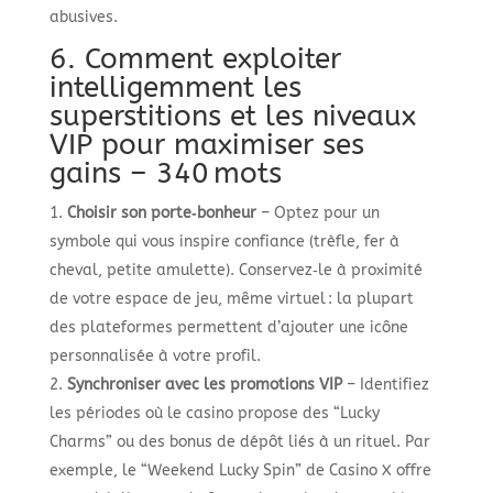
abusives.
6. Comment exploiter
intelligemment les
superstitions et les niveaux
VIP pour maximiser ses
gains – 340 mots
Choisir son porte‑bonheur
– Optez pour un
symbole qui vous inspire confiance (trèfle, fer à
cheval, petite amulette). Conservez‑le à proximité
de votre espace de jeu, même virtuel : la plupart
des plateformes permettent d’ajouter une icône
personnalisée à votre profil.
Synchroniser avec les promotions VIP
– Identifiez
les périodes où le casino propose des “Lucky
Charms” ou des bonus de dépôt liés à un rituel. Par
exemple, le “Weekend Lucky Spin” de Casino X offre