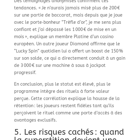
Des témoignages anonymisés confirment ces
tendances. « Je n’aurais jamais misé plus de 200 €
sur une partie de baccarat, mais depuis que je joue
avec le porte‑bonheur “Trèfle d’or”, je me sens plus
confiant et j’ai dépassé les 1 000 € de mise en un
mois », explique un membre Platine d’un casino
européen. Un autre joueur Diamond affirme que le
“Lucky Spin” quotidien lui a offert un boost de 150 %
sur son solde, ce qui a directement conduit à un gain
de 3 000 € sur une machine à sous à jackpot
progressif.
En conclusion, plus le statut est élevé, plus le
programme intègre des rituels à forte valeur
perçue. Cette corrélation explique la hausse de la
rétention : les joueurs restent fidèles tant qu’ils
perçoivent le rituel comme une porte d’accès à des
avantages exclusifs.
5. Les risques cachés : quand