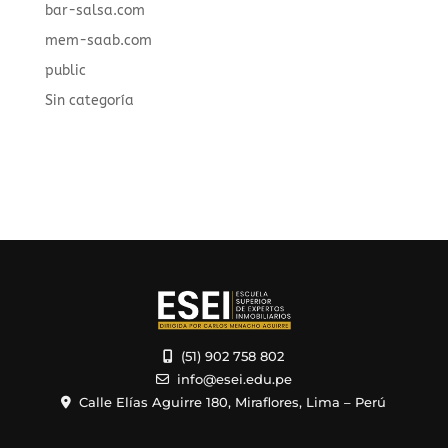
bar-salsa.com
mem-saab.com
public
Sin categoría
(51) 902 758 802
info@esei.edu.pe
Calle Elías Aguirre 180, Miraflores, Lima – Perú