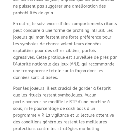
ne puissent pas suggérer une amélioration des
probabilités de gain.
En outre, le suivi excessif des comportements rituels
peut conduire à une forme de profiling intrusif. Les
joueurs qui manifestent une forte préférence pour
les symboles de chance voient leurs données
exploitées pour des offres ciblées, parfois
agressives. Cette pratique est surveillée de près par
l’Autorité nationale des jeux (ANJ), qui recommande
une transparence totale sur la façon dont les
données sont utilisées.
Pour les joueurs, il est crucial de garder à l’esprit
que les rituels restent symboliques. Aucun
porte‑bonheur ne modifie le RTP d’une machine à
sous, ni le pourcentage de cash‑back d’un
programme VIP. La vigilance et la lecture attentive
des conditions générales restent les meilleures
protections contre les stratégies marketing