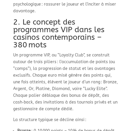
psychologique : rassurer le joueur et l’inciter à miser
davantage.
2. Le concept des
programmes VIP dans les
casinos contemporains –
380 mots
Un programme VIP, ou “Loyalty Club”, se construit
autour de trois piliers : l’accumulation de points (ou
“comps”), la progression de statut et les avantages
exclusifs. Chaque euro misé génère des points qui,
une fois atteints, élèvent le joueur d’un rang : Bronze,
Argent, Or, Platine, Diamond, voire “Lucky Elite”.
Chaque palier débloque des bonus de dépôt, des
cash‑back, des invitations à des tournois privés et un
gestionnaire de compte dédié.
La structure typique se décline ainsi :
Bronze
: 0‑10 000 points – 10 % de bonus de dépôt,