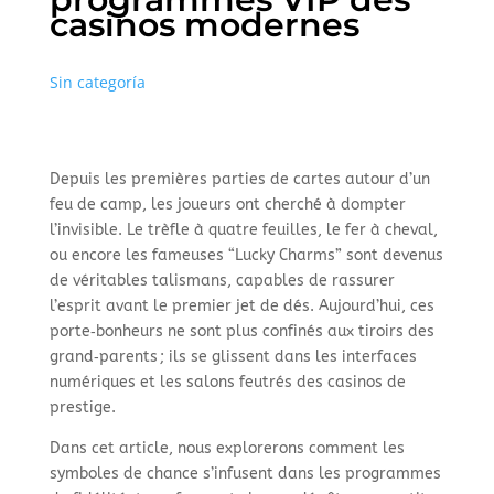
casinos modernes
Sin categoría
Depuis les premières parties de cartes autour d’un
feu de camp, les joueurs ont cherché à dompter
l’invisible. Le trèfle à quatre feuilles, le fer à cheval,
ou encore les fameuses “Lucky Charms” sont devenus
de véritables talismans, capables de rassurer
l’esprit avant le premier jet de dés. Aujourd’hui, ces
porte‑bonheurs ne sont plus confinés aux tiroirs des
grand‑parents ; ils se glissent dans les interfaces
numériques et les salons feutrés des casinos de
prestige.
Dans cet article, nous explorerons comment les
symboles de chance s’infusent dans les programmes