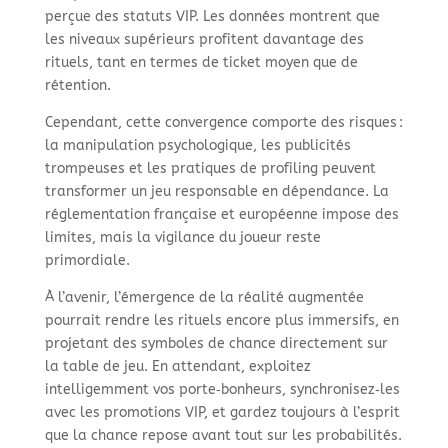
perçue des statuts VIP. Les données montrent que
les niveaux supérieurs profitent davantage des
rituels, tant en termes de ticket moyen que de
rétention.
Cependant, cette convergence comporte des risques :
la manipulation psychologique, les publicités
trompeuses et les pratiques de profiling peuvent
transformer un jeu responsable en dépendance. La
réglementation française et européenne impose des
limites, mais la vigilance du joueur reste
primordiale.
À l’avenir, l’émergence de la réalité augmentée
pourrait rendre les rituels encore plus immersifs, en
projetant des symboles de chance directement sur
la table de jeu. En attendant, exploitez
intelligemment vos porte‑bonheurs, synchronisez‑les
avec les promotions VIP, et gardez toujours à l’esprit
que la chance repose avant tout sur les probabilités.