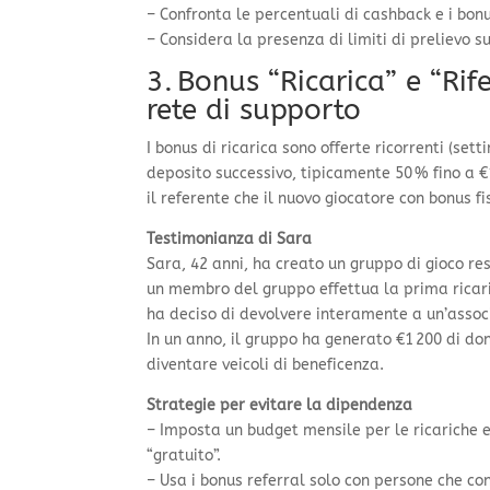
– Confronta le percentuali di cashback e i bonus
– Considera la presenza di limiti di prelievo s
3. Bonus “Ricarica” e “Rif
rete di supporto
I bonus di ricarica sono offerte ricorrenti (se
deposito successivo, tipicamente 50 % fino a €
il referente che il nuovo giocatore con bonus fi
Testimonianza di Sara
Sara, 42 anni, ha creato un gruppo di gioco re
un membro del gruppo effettua la prima ricaric
ha deciso di devolvere interamente a un’associ
In un anno, il gruppo ha generato €1 200 di d
diventare veicoli di beneficenza.
Strategie per evitare la dipendenza
– Imposta un budget mensile per le ricariche 
“gratuito”.
– Usa i bonus referral solo con persone che co