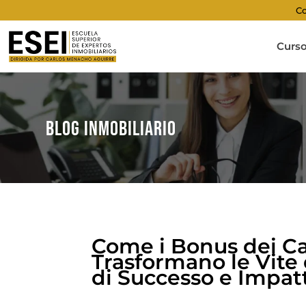
Co
Curs
BLOG INMOBILIARIO
Come i Bonus dei Ca
Trasformano le Vite d
di Successo e Impat