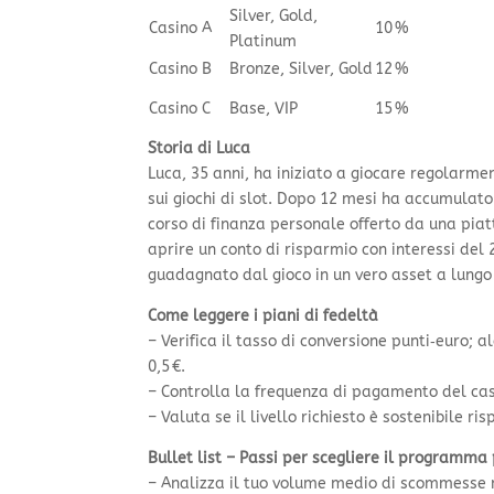
Silver, Gold,
Casino A
10 %
Platinum
Casino B
Bronze, Silver, Gold
12 %
Casino C
Base, VIP
15 %
Storia di Luca
Luca, 35 anni, ha iniziato a giocare regolarme
sui giochi di slot. Dopo 12 mesi ha accumulato 
corso di finanza personale offerto da una piat
aprire un conto di risparmio con interessi del
guadagnato dal gioco in un vero asset a lungo
Come leggere i piani di fedeltà
– Verifica il tasso di conversione punti‑euro; al
0,5 €.
– Controlla la frequenza di pagamento del cas
– Valuta se il livello richiesto è sostenibile ri
Bullet list – Passi per scegliere il programma
– Analizza il tuo volume medio di scommesse 