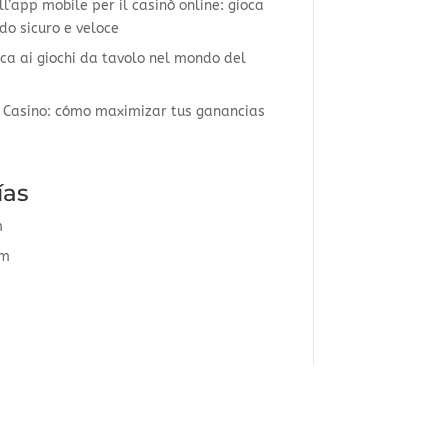
l’app mobile per il casinò online: gioca
do sicuro e veloce
ca ai giochi da tavolo nel mondo del
 Casino: cómo maximizar tus ganancias
ías
m
om