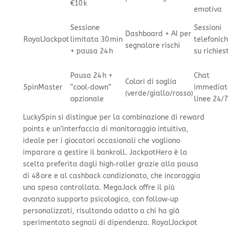
€10 k
emotiva
Sessione
Sessioni
Dashboard + AI per
RoyalJackpot
limitata 30 min
telefonic
segnalare rischi
+ pausa 24 h
su richies
Pausa 24 h +
Chat
Colori di soglia
SpinMaster
“cool‑down”
immediat
(verde/giallo/rosso)
opzionale
linee 24/7
LuckySpin si distingue per la combinazione di reward
points e un’interfaccia di monitoraggio intuitiva,
ideale per i giocatori occasionali che vogliono
imparare a gestire il bankroll. JackpotHero è la
scelta preferita dagli high‑roller grazie alla pausa
di 48 ore e al cashback condizionato, che incoraggia
una spesa controllata. MegaJack offre il più
avanzato supporto psicologico, con follow‑up
personalizzati, risultando adatto a chi ha già
sperimentato segnali di dipendenza. RoyalJackpot