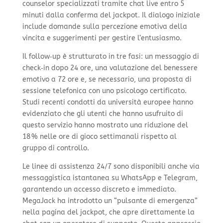
counselor specializzati tramite chat live entro 5
minuti dalla conferma del jackpot. Il dialogo iniziale
include domande sulla percezione emotiva della
vincita e suggerimenti per gestire l’entusiasmo.
Il follow‑up è strutturato in tre fasi: un messaggio di
check‑in dopo 24 ore, una valutazione del benessere
emotivo a 72 ore e, se necessario, una proposta di
sessione telefonica con uno psicologo certificato.
Studi recenti condotti da università europee hanno
evidenziato che gli utenti che hanno usufruito di
questo servizio hanno mostrato una riduzione del
18 % nelle ore di gioco settimanali rispetto al
gruppo di controllo.
Le linee di assistenza 24/7 sono disponibili anche via
messaggistica istantanea su WhatsApp e Telegram,
garantendo un accesso discreto e immediato.
MegaJack ha introdotto un “pulsante di emergenza”
nella pagina del jackpot, che apre direttamente la