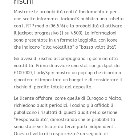
rischi
Mostrare le probabilità reali è fondamentale per
una scelta informata. JackpotX pubblica una tabella
con il RTP medio (96,5 %) e la probabilità di attivare
il jackpot progressivo (1 su 4 500). Le informazioni
sono presentate in un formato leggibile, con icone
che indicano “alta volatilità” o “bassa volatilità”.
Gli avvisi di rischio accompagnano i giochi ad alta
volatilità. Prima di avviare una slot con jackpot da
€100 000, LuckySpin mostra un pop‑up che ricorda al
giocatore di impostare un budget e di considerare il
rischio di perdita totale del deposito.
Le licenze offshore, come quelle di Curaçao o Malta,
richiedono audit periodici. I casinò più affidabili
pubblicano i risultati di questi audit nella sezione
“Responsabilità”, dimostrando che le probabilità
sono state verificate da terze parti indipendenti.
Questo livello di trasparenza è un segnale di