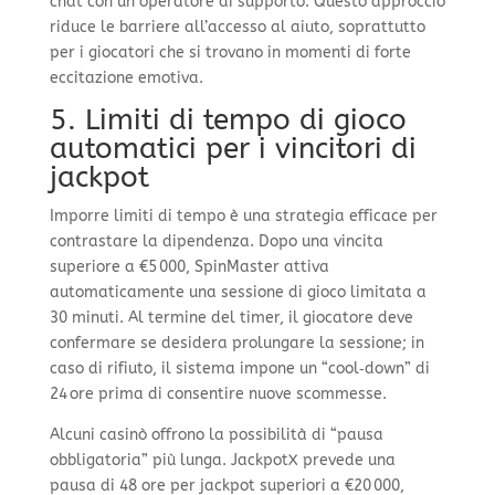
chat con un operatore di supporto. Questo approccio
riduce le barriere all’accesso al aiuto, soprattutto
per i giocatori che si trovano in momenti di forte
eccitazione emotiva.
5. Limiti di tempo di gioco
automatici per i vincitori di
jackpot
Imporre limiti di tempo è una strategia efficace per
contrastare la dipendenza. Dopo una vincita
superiore a €5 000, SpinMaster attiva
automaticamente una sessione di gioco limitata a
30 minuti. Al termine del timer, il giocatore deve
confermare se desidera prolungare la sessione; in
caso di rifiuto, il sistema impone un “cool‑down” di
24 ore prima di consentire nuove scommesse.
Alcuni casinò offrono la possibilità di “pausa
obbligatoria” più lunga. JackpotX prevede una
pausa di 48 ore per jackpot superiori a €20 000,