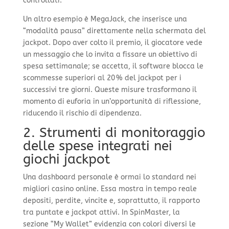
controllati.
Un altro esempio è MegaJack, che inserisce una
“modalità pausa” direttamente nella schermata del
jackpot. Dopo aver colto il premio, il giocatore vede
un messaggio che lo invita a fissare un obiettivo di
spesa settimanale; se accetta, il software blocca le
scommesse superiori al 20 % del jackpot per i
successivi tre giorni. Queste misure trasformano il
momento di euforia in un’opportunità di riflessione,
riducendo il rischio di dipendenza.
2. Strumenti di monitoraggio
delle spese integrati nei
giochi jackpot
Una dashboard personale è ormai lo standard nei
migliori casino online. Essa mostra in tempo reale
depositi, perdite, vincite e, soprattutto, il rapporto
tra puntate e jackpot attivi. In SpinMaster, la
sezione “My Wallet” evidenzia con colori diversi le