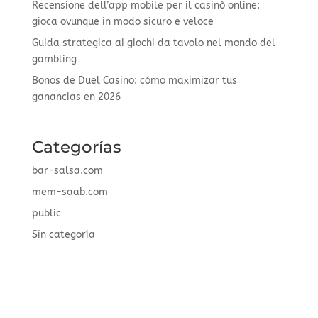
Recensione dell’app mobile per il casinò online:
gioca ovunque in modo sicuro e veloce
Guida strategica ai giochi da tavolo nel mondo del
gambling
Bonos de Duel Casino: cómo maximizar tus
ganancias en 2026
Categorías
bar-salsa.com
mem-saab.com
public
Sin categoría