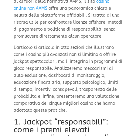
al di fuori della normativa AAMS, il sito
casino
online non AAMS
offre una panoramica chiara e
neutra delle piattaforme affidabili. Si tratta di una
risorsa utile per confrontare licenze offshore, metodi
di pagamento e politiche di responsabilità, senza
promuovere direttamente alcun operatore.
L’articolo si articola in otto sezioni che illustrano
come i casinò più avanzati non si limitino a offrire
jackpot spettacolari, ma li integrino in programmi di
gioco responsabile. Analizzeremo meccanismi di
auto‑esclusione, dashboard di monitoraggio,
educazione finanziaria, supporto psicologico, limiti
di tempo, incentivi consapevoli, trasparenza delle
probabilità e, infine, presenteremo una valutazione
comparativa dei cinque migliori casinò che hanno
adottato queste pratiche.
1. Jackpot “responsabili”:
come i premi elevati