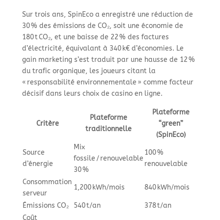
Sur trois ans, SpinEco a enregistré une réduction de
30 % des émissions de CO₂, soit une économie de
180 t CO₂, et une baisse de 22 % des factures
d’électricité, équivalant à 340 k€ d’économies. Le
gain marketing s’est traduit par une hausse de 12 %
du trafic organique, les joueurs citant la
« responsabilité environnementale » comme facteur
décisif dans leurs choix de casino en ligne.
Plateforme
Plateforme
Critère
“green”
traditionnelle
(SpinEco)
Mix
Source
100 %
fossile / renouvelable
d’énergie
renouvelable
30 %
Consommation
1,200 kWh/mois
840 kWh/mois
serveur
Émissions CO₂
540 t/an
378 t/an
Coût