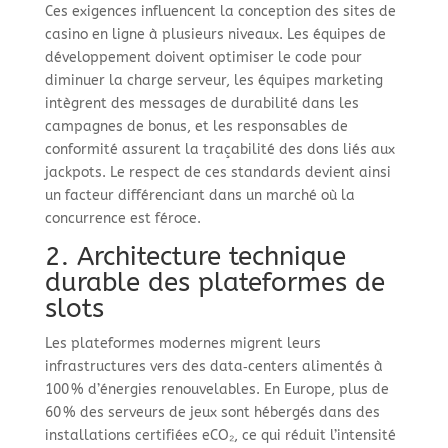
Ces exigences influencent la conception des sites de
casino en ligne à plusieurs niveaux. Les équipes de
développement doivent optimiser le code pour
diminuer la charge serveur, les équipes marketing
intègrent des messages de durabilité dans les
campagnes de bonus, et les responsables de
conformité assurent la traçabilité des dons liés aux
jackpots. Le respect de ces standards devient ainsi
un facteur différenciant dans un marché où la
concurrence est féroce.
2. Architecture technique
durable des plateformes de
slots
Les plateformes modernes migrent leurs
infrastructures vers des data‑centers alimentés à
100 % d’énergies renouvelables. En Europe, plus de
60 % des serveurs de jeux sont hébergés dans des
installations certifiées eCO₂, ce qui réduit l’intensité