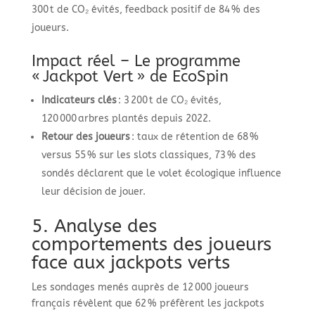
300 t de CO₂ évités, feedback positif de 84 % des
joueurs.
Impact réel – Le programme
« Jackpot Vert » de EcoSpin
Indicateurs clés
: 3 200 t de CO₂ évités,
120 000 arbres plantés depuis 2022.
Retour des joueurs
: taux de rétention de 68 %
versus 55 % sur les slots classiques, 73 % des
sondés déclarent que le volet écologique influence
leur décision de jouer.
5. Analyse des
comportements des joueurs
face aux jackpots verts
Les sondages menés auprès de 12 000 joueurs
français révèlent que 62 % préfèrent les jackpots