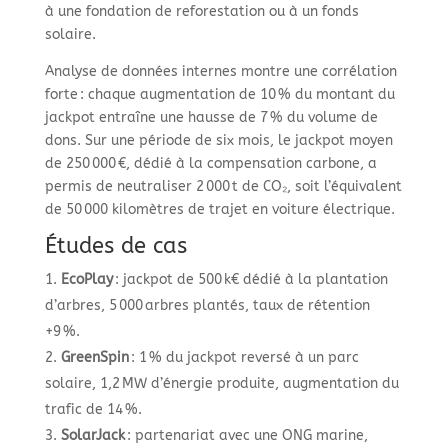
à une fondation de reforestation ou à un fonds
solaire.
Analyse de données internes montre une corrélation
forte : chaque augmentation de 10 % du montant du
jackpot entraîne une hausse de 7 % du volume de
dons. Sur une période de six mois, le jackpot moyen
de 250 000 €, dédié à la compensation carbone, a
permis de neutraliser 2 000 t de CO₂, soit l’équivalent
de 50 000 kilomètres de trajet en voiture électrique.
Études de cas
EcoPlay
: jackpot de 500 k€ dédié à la plantation
d’arbres, 5 000 arbres plantés, taux de rétention
+9 %.
GreenSpin
: 1 % du jackpot reversé à un parc
solaire, 1,2 MW d’énergie produite, augmentation du
trafic de 14 %.
SolarJack
: partenariat avec une ONG marine,