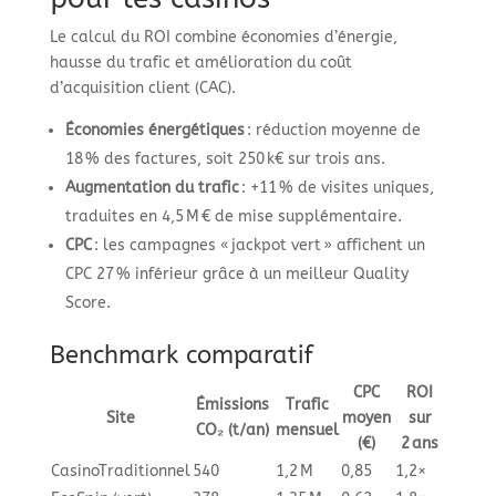
Le calcul du ROI combine économies d’énergie,
hausse du trafic et amélioration du coût
d’acquisition client (CAC).
Économies énergétiques
: réduction moyenne de
18 % des factures, soit 250 k€ sur trois ans.
Augmentation du trafic
: +11 % de visites uniques,
traduites en 4,5 M € de mise supplémentaire.
CPC
: les campagnes « jackpot vert » affichent un
CPC 27 % inférieur grâce à un meilleur Quality
Score.
Benchmark comparatif
CPC
ROI
Émissions
Trafic
Site
moyen
sur
CO₂ (t/an)
mensuel
(€)
2 ans
CasinoTraditionnel
540
1,2 M
0,85
1,2×