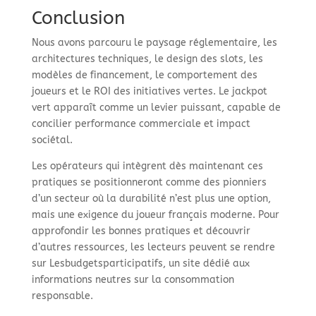
Conclusion
Nous avons parcouru le paysage réglementaire, les
architectures techniques, le design des slots, les
modèles de financement, le comportement des
joueurs et le ROI des initiatives vertes. Le jackpot
vert apparaît comme un levier puissant, capable de
concilier performance commerciale et impact
sociétal.
Les opérateurs qui intègrent dès maintenant ces
pratiques se positionneront comme des pionniers
d’un secteur où la durabilité n’est plus une option,
mais une exigence du joueur français moderne. Pour
approfondir les bonnes pratiques et découvrir
d’autres ressources, les lecteurs peuvent se rendre
sur Lesbudgetsparticipatifs, un site dédié aux
informations neutres sur la consommation
responsable.