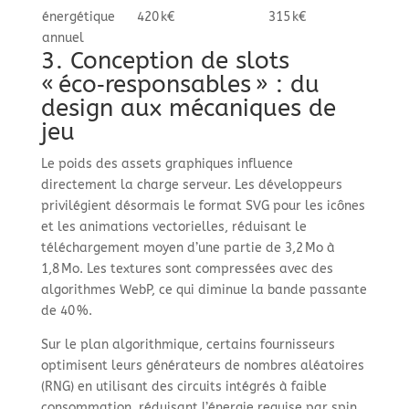
énergétique
420 k€
315 k€
annuel
3. Conception de slots
« éco‑responsables » : du
design aux mécaniques de
jeu
Le poids des assets graphiques influence
directement la charge serveur. Les développeurs
privilégient désormais le format SVG pour les icônes
et les animations vectorielles, réduisant le
téléchargement moyen d’une partie de 3,2 Mo à
1,8 Mo. Les textures sont compressées avec des
algorithmes WebP, ce qui diminue la bande passante
de 40 %.
Sur le plan algorithmique, certains fournisseurs
optimisent leurs générateurs de nombres aléatoires
(RNG) en utilisant des circuits intégrés à faible
consommation, réduisant l’énergie requise par spin