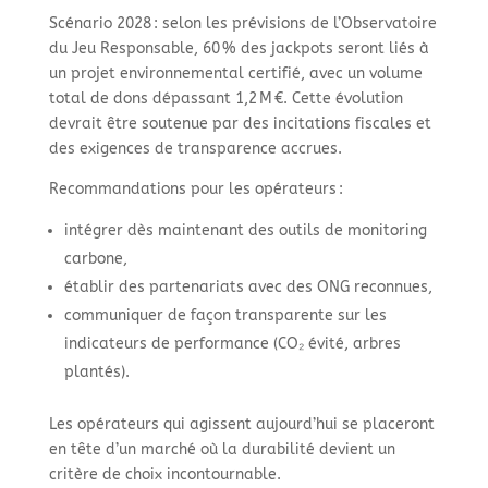
Scénario 2028 : selon les prévisions de l’Observatoire
du Jeu Responsable, 60 % des jackpots seront liés à
un projet environnemental certifié, avec un volume
total de dons dépassant 1,2 M €. Cette évolution
devrait être soutenue par des incitations fiscales et
des exigences de transparence accrues.
Recommandations pour les opérateurs :
intégrer dès maintenant des outils de monitoring
carbone,
établir des partenariats avec des ONG reconnues,
communiquer de façon transparente sur les
indicateurs de performance (CO₂ évité, arbres
plantés).
Les opérateurs qui agissent aujourd’hui se placeront
en tête d’un marché où la durabilité devient un
critère de choix incontournable.