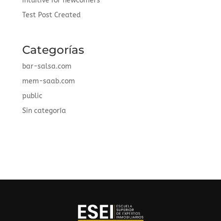
intuitive for newcomers
Test Post Created
Categorías
bar-salsa.com
mem-saab.com
public
Sin categoría