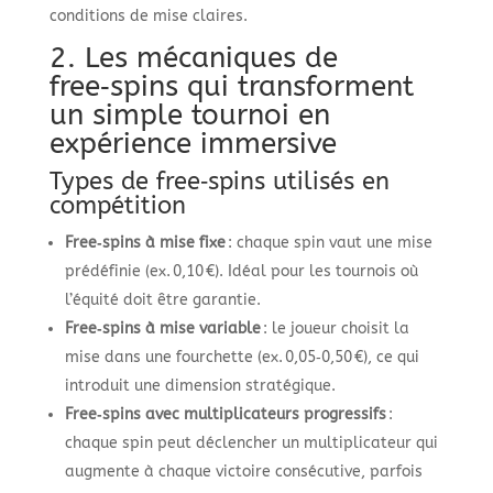
conditions de mise claires.
2. Les mécaniques de
free‑spins qui transforment
un simple tournoi en
expérience immersive
Types de free‑spins utilisés en
compétition
Free‑spins à mise fixe
: chaque spin vaut une mise
prédéfinie (ex. 0,10 €). Idéal pour les tournois où
l’équité doit être garantie.
Free‑spins à mise variable
: le joueur choisit la
mise dans une fourchette (ex. 0,05‑0,50 €), ce qui
introduit une dimension stratégique.
Free‑spins avec multiplicateurs progressifs
:
chaque spin peut déclencher un multiplicateur qui
augmente à chaque victoire consécutive, parfois