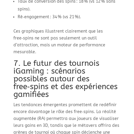
Taux de conversion des spins : 18 % (vs 12 % sans
spins).
Ré‑engagement : 34 % (vs 21 %).
Ces graphiques illustrent clairement que les
free‑spins ne sont pas seulement un outil
d’attraction, mais un moteur de performance
mesurable.
7. Le futur des tournois
iGaming : scénarios
possibles autour des
free‑spins et des expériences
gamifiées
Les tendances émergentes promettent de redéfinir
encore davantage le rôle des free‑spins. La réalité
augmentée (RA) permettra aux joueurs de visualiser
leurs gains en 3D, tandis que le métavers offrira des
arènes de tournoi où chaque spin déclenche une