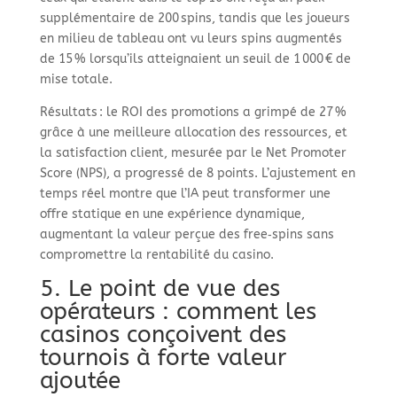
supplémentaire de 200 spins, tandis que les joueurs
en milieu de tableau ont vu leurs spins augmentés
de 15 % lorsqu’ils atteignaient un seuil de 1 000 € de
mise totale.
Résultats : le ROI des promotions a grimpé de 27 %
grâce à une meilleure allocation des ressources, et
la satisfaction client, mesurée par le Net Promoter
Score (NPS), a progressé de 8 points. L’ajustement en
temps réel montre que l’IA peut transformer une
offre statique en une expérience dynamique,
augmentant la valeur perçue des free‑spins sans
compromettre la rentabilité du casino.
5. Le point de vue des
opérateurs : comment les
casinos conçoivent des
tournois à forte valeur
ajoutée