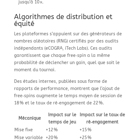
jusqu’à 10 x.
Algorithmes de distribution et
équité
Les plateformes s’appuient sur des générateurs de
nombres aléatoires (RNG) certifiés par des audits
indépendants (eCOGRA, iTech Labs). Ces audits
garantissent que chaque free‑spin a la même
probabilité de déclencher un gain, quel que soit le
moment du tournoi.
Des études internes, publiées sous forme de
rapports de performance, montrent que l’ajout de
free‑spins augmente le temps moyen de session de
18 % et le taux de ré‑engagement de 22 %.
Impact sur le
Impact sur le taux de
Mécanique
temps de jeu
ré‑engagement
Mise fixe
+12 %
+15 %
Mise variable
+20 %
+25 %