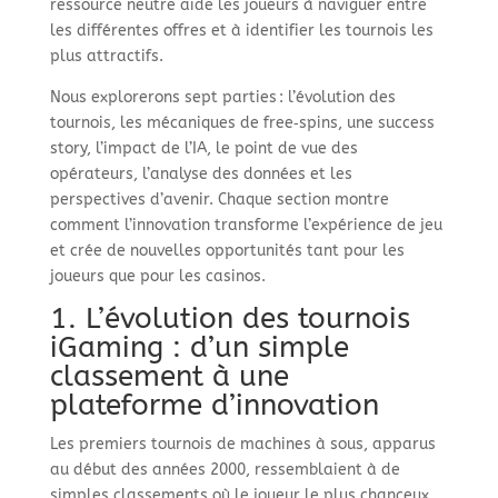
ressource neutre aide les joueurs à naviguer entre
les différentes offres et à identifier les tournois les
plus attractifs.
Nous explorerons sept parties : l’évolution des
tournois, les mécaniques de free‑spins, une success
story, l’impact de l’IA, le point de vue des
opérateurs, l’analyse des données et les
perspectives d’avenir. Chaque section montre
comment l’innovation transforme l’expérience de jeu
et crée de nouvelles opportunités tant pour les
joueurs que pour les casinos.
1. L’évolution des tournois
iGaming : d’un simple
classement à une
plateforme d’innovation
Les premiers tournois de machines à sous, apparus
au début des années 2000, ressemblaient à de
simples classements où le joueur le plus chanceux