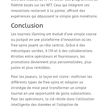
fidélité basés sur les NFT. Ceux qui intègrent ces
innovations resteront à la pointe, offrant des
expériences qui dépassent le simple gain monétaire.
Conclusion
Les tournois iGaming ont évolué d’une simple course
au jackpot en une plateforme d’innovation où les
free‑spins jouent un rôle central. Grâce à des
mécaniques variées, à l’IA et à des collaborations
étroites entre opérateurs et fournisseurs, les
promotions deviennent plus personnalisées, plus
justes et plus rentables.
Pour les joueurs, la leçon est claire : maîtriser les
différents types de free‑spins et adapter sa
stratégie de mise peut transformer un simple
tournoi en une opportunité de gains substantiels.
Pour les opérateurs, la clé réside dans l’utilisation
intelligente des données et l’adoption de