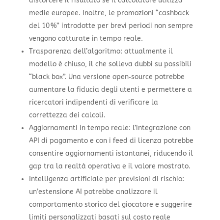
distorcere il risultato se il calcolatore utilizza
medie europee. Inoltre, le promozioni “cashback
del 10 %” introdotte per brevi periodi non sempre
vengono catturate in tempo reale.
Trasparenza dell’algoritmo: attualmente il
modello è chiuso, il che solleva dubbi su possibili
“black box”. Una versione open‑source potrebbe
aumentare la fiducia degli utenti e permettere a
ricercatori indipendenti di verificare la
correttezza dei calcoli.
Aggiornamenti in tempo reale: l’integrazione con
API di pagamento e con i feed di licenza potrebbe
consentire aggiornamenti istantanei, riducendo il
gap tra la realtà operativa e il valore mostrato.
Intelligenza artificiale per previsioni di rischio:
un’estensione AI potrebbe analizzare il
comportamento storico del giocatore e suggerire
limiti personalizzati basati sul costo reale