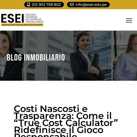
(51) 902 758 802
info@esei.edu.pe
BLOG INMOBILIARIO
Costi Nascosti e
Trasparenza: Come il
“True Cost Calculator”
Ridefinisce il Gioco
Responsabile