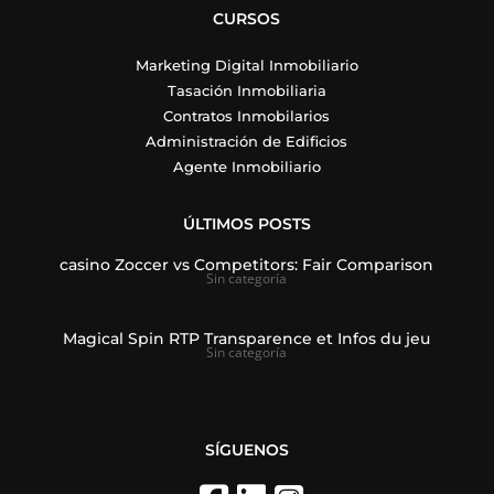
CURSOS
Marketing Digital Inmobiliario
Tasación Inmobiliaria
Contratos Inmobilarios
Administración de Edificios
Agente Inmobiliario
ÚLTIMOS POSTS
casino Zoccer vs Competitors: Fair Comparison
Sin categoría
Magical Spin RTP Transparence et Infos du jeu
Sin categoría
SÍGUENOS