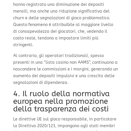
hanno registrato una diminuzione dei depositi
mensili, ma anche una riduzione significativa del
churn e delle segnalazioni di gioco problematico.
Questo fenomeno è attribuibile al maggiore livello
di consapevolezza dei giocatori, che, vedendo il
costo reale, tendono a impostare limiti più
stringenti.
Al contrario, gli operatori tradizionali, spesso
presenti in una “lista casino non AAMS”, continuano a
nascondere le commissioni e i margini, generando un
aumento dei depositi impulsivi e una crescita delle
segnalazioni di dipendenza.
4. Il ruolo della normativa
europea nella promozione
della trasparenza dei costi
Le direttive UE sul gioco responsabile, in particolare
la Direttiva 2020/123, impongono agli stati membri