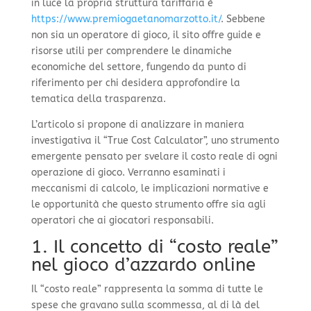
in luce la propria struttura tariffaria è
https://www.premiogaetanomarzotto.it/
. Sebbene
non sia un operatore di gioco, il sito offre guide e
risorse utili per comprendere le dinamiche
economiche del settore, fungendo da punto di
riferimento per chi desidera approfondire la
tematica della trasparenza.
L’articolo si propone di analizzare in maniera
investigativa il “True Cost Calculator”, uno strumento
emergente pensato per svelare il costo reale di ogni
operazione di gioco. Verranno esaminati i
meccanismi di calcolo, le implicazioni normative e
le opportunità che questo strumento offre sia agli
operatori che ai giocatori responsabili.
1. Il concetto di “costo reale”
nel gioco d’azzardo online
Il “costo reale” rappresenta la somma di tutte le
spese che gravano sulla scommessa, al di là del