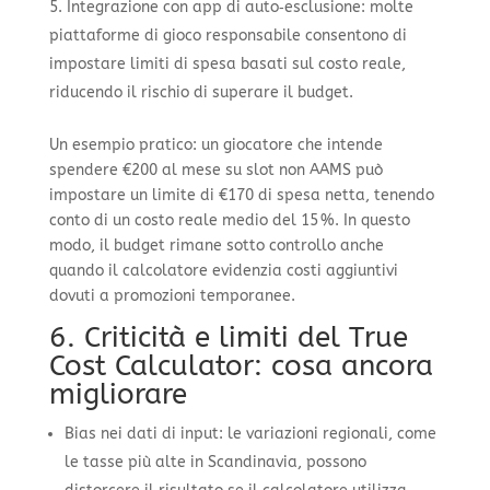
Integrazione con app di auto‑esclusione: molte
piattaforme di gioco responsabile consentono di
impostare limiti di spesa basati sul costo reale,
riducendo il rischio di superare il budget.
Un esempio pratico: un giocatore che intende
spendere €200 al mese su slot non AAMS può
impostare un limite di €170 di spesa netta, tenendo
conto di un costo reale medio del 15 %. In questo
modo, il budget rimane sotto controllo anche
quando il calcolatore evidenzia costi aggiuntivi
dovuti a promozioni temporanee.
6. Criticità e limiti del True
Cost Calculator: cosa ancora
migliorare
Bias nei dati di input: le variazioni regionali, come
le tasse più alte in Scandinavia, possono