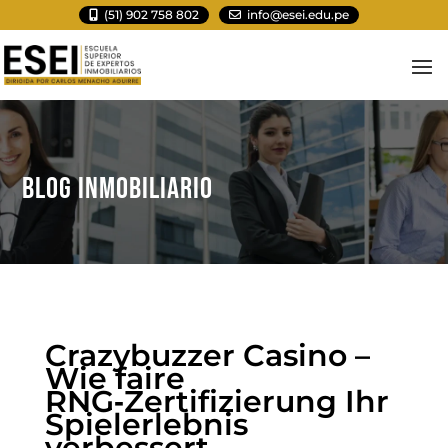
(51) 902 758 802
info@esei.edu.pe
BLOG INMOBILIARIO
Crazybuzzer Casino –
Wie faire
RNG‑Zertifizierung Ihr
Spielerlebnis
verbessert