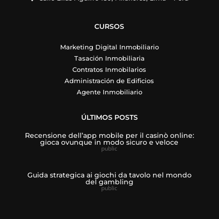
CURSOS
Marketing Digital Inmobiliario
Tasación Inmobiliaria
Contratos Inmobilarios
Administración de Edificios
Agente Inmobiliario
ÚLTIMOS POSTS
Recensione dell’app mobile per il casinò online:
gioca ovunque in modo sicuro e veloce
public
Guida strategica ai giochi da tavolo nel mondo
del gambling
public