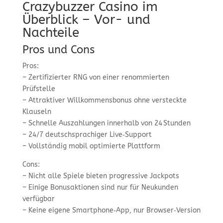
Crazybuzzer Casino im
Überblick – Vor- und
Nachteile
Pros und Cons
Pros:
– Zertifizierter RNG von einer renommierten
Prüfstelle
– Attraktiver Willkommensbonus ohne versteckte
Klauseln
– Schnelle Auszahlungen innerhalb von 24 Stunden
– 24/7 deutschsprachiger Live‑Support
– Vollständig mobil optimierte Plattform
Cons:
– Nicht alle Spiele bieten progressive Jackpots
– Einige Bonusaktionen sind nur für Neukunden
verfügbar
– Keine eigene Smartphone‑App, nur Browser‑Version