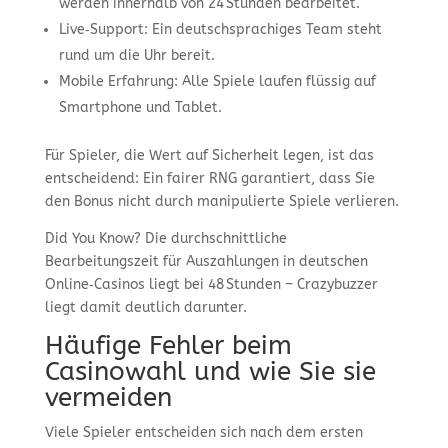
werden innerhalb von 24 Stunden bearbeitet.
Live‑Support: Ein deutschsprachiges Team steht
rund um die Uhr bereit.
Mobile Erfahrung: Alle Spiele laufen flüssig auf
Smartphone und Tablet.
Für Spieler, die Wert auf Sicherheit legen, ist das
entscheidend: Ein fairer RNG garantiert, dass Sie
den Bonus nicht durch manipulierte Spiele verlieren.
Did You Know? Die durchschnittliche
Bearbeitungszeit für Auszahlungen in deutschen
Online‑Casinos liegt bei 48 Stunden – Crazybuzzer
liegt damit deutlich darunter.
Häufige Fehler beim
Casinowahl und wie Sie sie
vermeiden
Viele Spieler entscheiden sich nach dem ersten