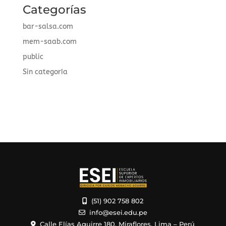
Categorías
bar-salsa.com
mem-saab.com
public
Sin categoría
(51) 902 758 802
info@esei.edu.pe
Calle Elías Aguirre 180, Miraflores, Lima – Perú