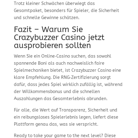
Trotz kleiner Schwächen überwiegt das
Gesamtpaket, besonders für Spieler, die Sicherheit
und schnelle Gewinne schätzen.
Fazit – Warum Sie
Crazybuzzer Casino jetzt
ausprobieren sollten
Wenn Sie ein Online‑Casino suchen, das sowohl
spannende Boni als auch nachweislich faire
Spielmechaniken bietet, ist Crazybuzzer Casino eine
klare Empfehlung. Die RNG‑Zertifizierung sorgt
dafür, dass jedes Spiel wirklich zufällig ist, während
der Willkommensbonus und die schnellen
Auszahlungen das Gesamterlebnis abrunden.
Für alle, die Wert auf Transparenz, Sicherheit und
ein reibungsloses Spielerlebnis legen, liefert diese
Plattform genau das, was sie verspricht.
Ready to take your game to the next level? Diese