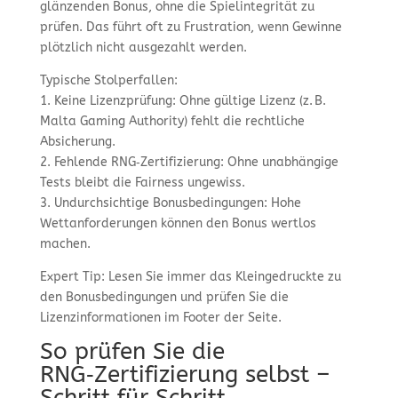
glänzenden Bonus, ohne die Spielintegrität zu
prüfen. Das führt oft zu Frustration, wenn Gewinne
plötzlich nicht ausgezahlt werden.
Typische Stolperfallen:
1. Keine Lizenzprüfung: Ohne gültige Lizenz (z. B.
Malta Gaming Authority) fehlt die rechtliche
Absicherung.
2. Fehlende RNG‑Zertifizierung: Ohne unabhängige
Tests bleibt die Fairness ungewiss.
3. Undurchsichtige Bonusbedingungen: Hohe
Wettanforderungen können den Bonus wertlos
machen.
Expert Tip: Lesen Sie immer das Kleingedruckte zu
den Bonusbedingungen und prüfen Sie die
Lizenzinformationen im Footer der Seite.
So prüfen Sie die
RNG‑Zertifizierung selbst –
Schritt für Schritt