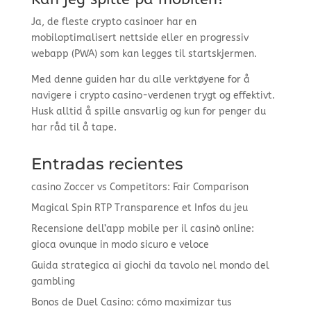
Ja, de fleste crypto casinoer har en
mobiloptimalisert nettside eller en progressiv
webapp (PWA) som kan legges til startskjermen.
Med denne guiden har du alle verktøyene for å
navigere i crypto casino-verdenen trygt og effektivt.
Husk alltid å spille ansvarlig og kun for penger du
har råd til å tape.
Entradas recientes
casino Zoccer vs Competitors: Fair Comparison
Magical Spin RTP Transparence et Infos du jeu
Recensione dell’app mobile per il casinò online:
gioca ovunque in modo sicuro e veloce
Guida strategica ai giochi da tavolo nel mondo del
gambling
Bonos de Duel Casino: cómo maximizar tus