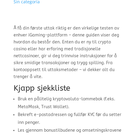
Sin categoría
Å få din første uttak riktig er den virkelige testen av
enhver iGaming-plattform – denne guiden viser deg
hvordan du består den. Enten du er ny til crypto
casino eller har erfaring med tradisjonelle
nettcasinoer, gir vi deg trinnvise instruksjoner for å
sikre smidige transaksjoner og trygg spilling. Fra
kontooppsett til uttaksmetoder – vi dekker alt du
trenger å vite.
Kjapp sjekkliste
Bruk en pålitelig kryptovaluta-lommebok (f.eks.
MetaMask, Trust Wallet).
Bekreft e-postadressen og fullfør KYC før du setter
inn penger.
Les gjennom bonustilbudene og omsetningskravene