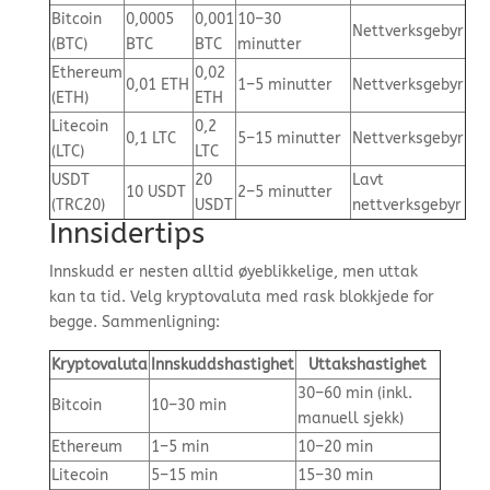
Bitcoin
0,0005
0,001
10–30
Nettverksgebyr
(BTC)
BTC
BTC
minutter
Ethereum
0,02
0,01 ETH
1–5 minutter
Nettverksgebyr
(ETH)
ETH
Litecoin
0,2
0,1 LTC
5–15 minutter
Nettverksgebyr
(LTC)
LTC
USDT
20
Lavt
10 USDT
2–5 minutter
(TRC20)
USDT
nettverksgebyr
Innsidertips
Innskudd er nesten alltid øyeblikkelige, men uttak
kan ta tid. Velg kryptovaluta med rask blokkjede for
begge. Sammenligning:
Kryptovaluta
Innskuddshastighet
Uttakshastighet
30–60 min (inkl.
Bitcoin
10–30 min
manuell sjekk)
Ethereum
1–5 min
10–20 min
Litecoin
5–15 min
15–30 min