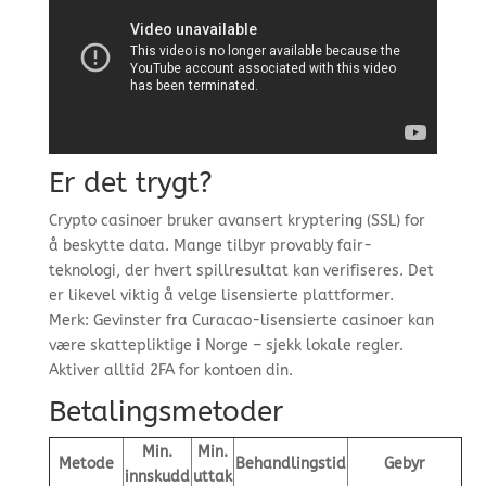
Er det trygt?
Crypto casinoer bruker avansert kryptering (SSL) for
å beskytte data. Mange tilbyr provably fair-
teknologi, der hvert spillresultat kan verifiseres. Det
er likevel viktig å velge lisensierte plattformer.
Merk: Gevinster fra Curacao-lisensierte casinoer kan
være skattepliktige i Norge – sjekk lokale regler.
Aktiver alltid 2FA for kontoen din.
Betalingsmetoder
Min.
Min.
Metode
Behandlingstid
Gebyr
innskudd
uttak