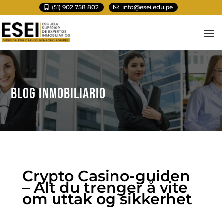
(51) 902 758 802
info@esei.edu.pe
BLOG INMOBILIARIO
Crypto Casino-guiden
– Alt du trenger å vite
om uttak og sikkerhet