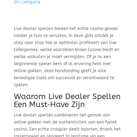
Sin categoría
Live dealer spellen bieden het echte casino‑gevoel
zonder je huis te verlaten. In deze gids ontdek je
stap voor stap hoe je optimaal profiteert van live
tafelgames, welke voordelen Kroon Casino biedt en
welke valkuilen je moet vermijden. Of je nu een
beginnende speler bent of al ervaring hebt met
online gokken, deze handleiding geeft je alle
benodigde tools om succesvol en verantwoord te
spelen.
Waarom Live Dealer Spellen
Een Must‑Have Zijn
Live dealer spellen combineren het gemak van
online gokken met de authenticiteit van een fysiek
casino. Een echte croupier deelt kaarten, draait het
roulettewiel en reageert in realtime via een