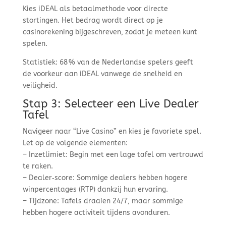
Kies iDEAL als betaalmethode voor directe
stortingen. Het bedrag wordt direct op je
casinorekening bijgeschreven, zodat je meteen kunt
spelen.
Statistiek: 68 % van de Nederlandse spelers geeft
de voorkeur aan iDEAL vanwege de snelheid en
veiligheid.
Stap 3: Selecteer een Live Dealer
Tafel
Navigeer naar “Live Casino” en kies je favoriete spel.
Let op de volgende elementen:
– Inzetlimiet: Begin met een lage tafel om vertrouwd
te raken.
– Dealer‑score: Sommige dealers hebben hogere
winpercentages (RTP) dankzij hun ervaring.
– Tijdzone: Tafels draaien 24/7, maar sommige
hebben hogere activiteit tijdens avonduren.