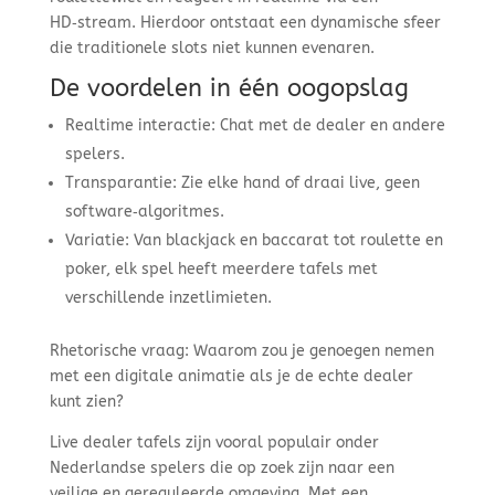
HD‑stream. Hierdoor ontstaat een dynamische sfeer
die traditionele slots niet kunnen evenaren.
De voordelen in één oogopslag
Realtime interactie: Chat met de dealer en andere
spelers.
Transparantie: Zie elke hand of draai live, geen
software‑algoritmes.
Variatie: Van blackjack en baccarat tot roulette en
poker, elk spel heeft meerdere tafels met
verschillende inzetlimieten.
Rhetorische vraag: Waarom zou je genoegen nemen
met een digitale animatie als je de echte dealer
kunt zien?
Live dealer tafels zijn vooral populair onder
Nederlandse spelers die op zoek zijn naar een
veilige en gereguleerde omgeving. Met een