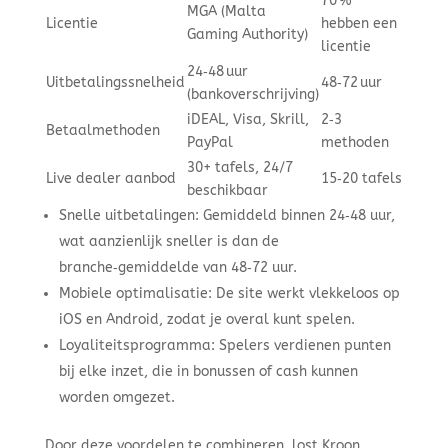
70 %
MGA (Malta
Licentie
hebben een
Gaming Authority)
licentie
24‑48 uur
Uitbetalingssnelheid
48‑72 uur
(bankoverschrijving)
iDEAL, Visa, Skrill,
2‑3
Betaalmethoden
PayPal
methoden
30+ tafels, 24/7
Live dealer aanbod
15‑20 tafels
beschikbaar
Snelle uitbetalingen: Gemiddeld binnen 24‑48 uur,
wat aanzienlijk sneller is dan de
branche‑gemiddelde van 48‑72 uur.
Mobiele optimalisatie: De site werkt vlekkeloos op
iOS en Android, zodat je overal kunt spelen.
Loyaliteitsprogramma: Spelers verdienen punten
bij elke inzet, die in bonussen of cash kunnen
worden omgezet.
Door deze voordelen te combineren, lost Kroon