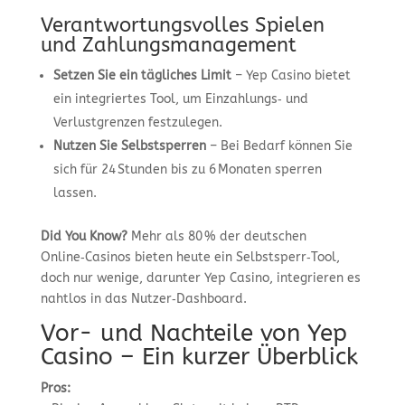
Verantwortungsvolles Spielen
und Zahlungsmanagement
Setzen Sie ein tägliches Limit
– Yep Casino bietet
ein integriertes Tool, um Einzahlungs‑ und
Verlustgrenzen festzulegen.
Nutzen Sie Selbstsperren
– Bei Bedarf können Sie
sich für 24 Stunden bis zu 6 Monaten sperren
lassen.
Did You Know?
Mehr als 80 % der deutschen
Online‑Casinos bieten heute ein Selbstsperr‑Tool,
doch nur wenige, darunter Yep Casino, integrieren es
nahtlos in das Nutzer‑Dashboard.
Vor- und Nachteile von Yep
Casino – Ein kurzer Überblick
Pros: