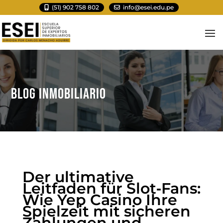
(51) 902 758 802
info@esei.edu.pe
BLOG INMOBILIARIO
Der ultimative
Leitfaden für Slot‑Fans:
Wie Yep Casino Ihre
Spielzeit mit sicheren
Zahlungen und