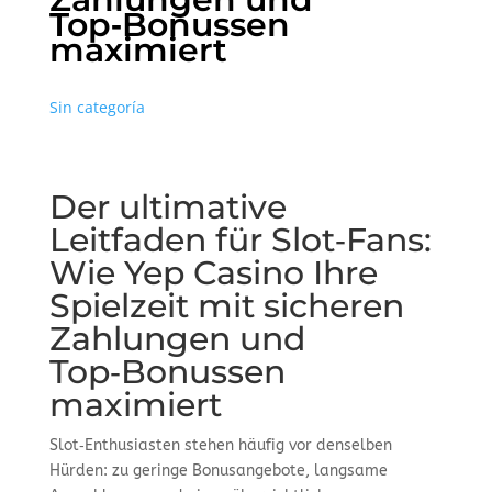
Top‑Bonussen
maximiert
Sin categoría
Der ultimative
Leitfaden für Slot‑Fans:
Wie Yep Casino Ihre
Spielzeit mit sicheren
Zahlungen und
Top‑Bonussen
maximiert
Slot‑Enthusiasten stehen häufig vor denselben
Hürden: zu geringe Bonusangebote, langsame