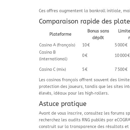
Ces offres augmentent la bankroll initiale, mais
Comparaison rapide des plat
Bonus sans
Limit
Plateforme
dépôt
Casino A (français)
10 €
5 000 €
Casino B
0 €
10 000 €
(international)
Casino C (mix)
5 €
7 500 €
Les casinos français offrent souvent des limi
protection des joueurs, tandis que les sites i
élevés, idéaux pour les high‑rollers.
Astuce pratique
Avant de vous inscrire, consultez les forums 
recherchez les audits RNG publiés par eCOGRA 
construit sur la transparence des résultats et 