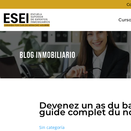
Co
Curs
BLOG INMOBILIARIO
Devenez un as du bac
guide complet du no
Sin categoría