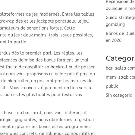
Recensione del
ovunque in mo
 plateformes de jeu modernes. Entre les tables
Guida strategi
tra‑rapides et les jackpots ponctuels, le jeu
gambling
 amateurs de sensations fortes. Cette
Bonos de Duel
te du jeu : deux mains, trois issues possibles,
en 2026
ant la partie.
rdus dès le premier pari. Les règles, les
Categor
 exigences de mise des bonus forment un vrai
 est facile de gaspiller sa bankroll ou de passer
bar-salsa.co
uoi nous vous proposons ce guide pas à pas, du
mem-saab.c
l de high‑roller, en passant par les astuces de
public
usifs. Vous trouverez également un lien vers le
essources les plus fiables pour tester vos
Sin categoría
es bases du baccarat, nous vous aiderons à
tratégies gagnantes, nous aborderons la gestion
mment exploiter les bonus et les programmes
exemples concrets, de tableaux comparatifs et