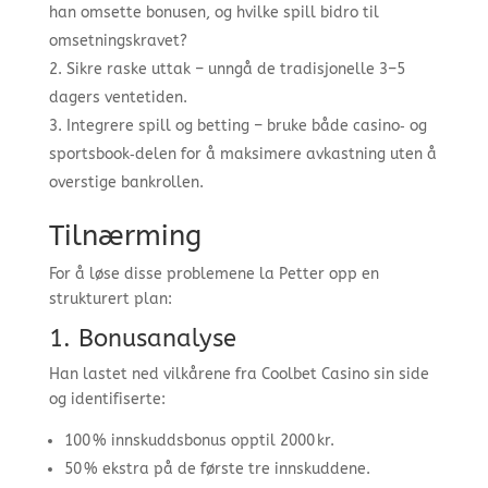
han omsette bonusen, og hvilke spill bidro til
omsetningskravet?
Sikre raske uttak – unngå de tradisjonelle 3–5
dagers ventetiden.
Integrere spill og betting – bruke både casino‑ og
sportsbook‑delen for å maksimere avkastning uten å
overstige bankrollen.
Tilnærming
For å løse disse problemene la Petter opp en
strukturert plan:
1. Bonusanalyse
Han lastet ned vilkårene fra Coolbet Casino sin side
og identifiserte:
100 % innskuddsbonus opptil 2000 kr.
50 % ekstra på de første tre innskuddene.