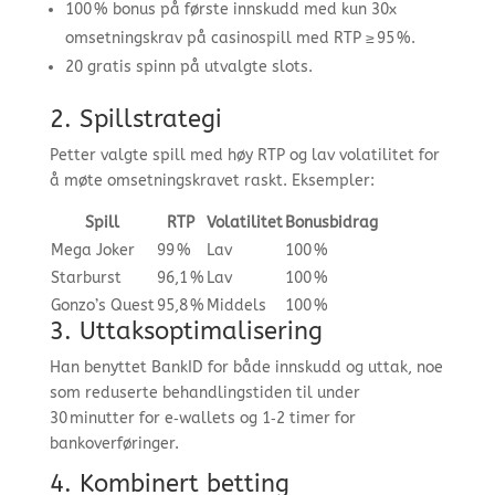
100 % bonus på første innskudd med kun 30x
omsetningskrav på casinospill med RTP ≥ 95 %.
20 gratis spinn på utvalgte slots.
2. Spillstrategi
Petter valgte spill med høy RTP og lav volatilitet for
å møte omsetningskravet raskt. Eksempler:
Spill
RTP
Volatilitet
Bonusbidrag
Mega Joker
99 %
Lav
100 %
Starburst
96,1 %
Lav
100 %
Gonzo’s Quest
95,8 %
Middels
100 %
3. Uttaksoptimalisering
Han benyttet BankID for både innskudd og uttak, noe
som reduserte behandlingstiden til under
30 minutter for e‑wallets og 1‑2 timer for
bankoverføringer.
4. Kombinert betting