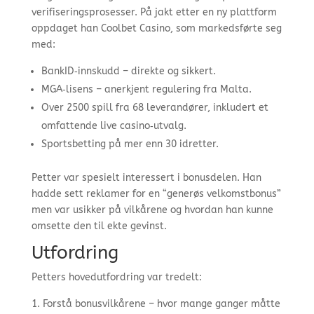
verifiseringsprosesser. På jakt etter en ny plattform
oppdaget han Coolbet Casino, som markedsførte seg
med:
BankID‑innskudd – direkte og sikkert.
MGA‑lisens – anerkjent regulering fra Malta.
Over 2500 spill fra 68 leverandører, inkludert et
omfattende live casino‑utvalg.
Sportsbetting på mer enn 30 idretter.
Petter var spesielt interessert i bonusdelen. Han
hadde sett reklamer for en “generøs velkomstbonus”
men var usikker på vilkårene og hvordan han kunne
omsette den til ekte gevinst.
Utfordring
Petters hovedutfordring var tredelt:
Forstå bonusvilkårene – hvor mange ganger måtte