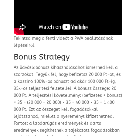
Tekintsd meg a fenti videót a PWA beállításának
lépéseiről.
Bonus Strategy
Az üdvözlőbónusz kihasználásához ismerned kell a
szorzókat. Tegyük fel, hogy befizetsz 20 000 Ft-ot, és
a kaszinó 100%-os bónuszt ad akár 100 000 Ft-ig,
35x-os teljesítési feltétellel. A bónusz összege: 20
000 Ft. A teljesítési követelmény: (befizetés + bónusz)
× 35 = (20 000 + 20 000) × 35 = 40 000 × 35 = 1 400
000 Ft. Ezt az összeget kell fogadásokkal
lejátszanod, mielőtt a nyereményt kifizethetnéd.
Fontos: a labdarúgás eredmények és darts
eredmények segíthetnek a tájékozott fogadásokban