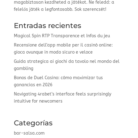
magabiztosan kezdheted a játékot. Ne feledd: a
felelős játék a legfontosabb. Sok szerencsét!
Entradas recientes
Magical Spin RTP Transparence et Infos du jeu
Recensione dell’app mobile per il casinò online:
gioca ovunque in modo sicuro e veloce
Guida strategica ai giochi da tavolo nel mondo del
gambling
Bonos de Duel Casino: cómo maximizar tus
ganancias en 2026
Navigating 4rabet’s interface feels surprisingly
intuitive for newcomers
Categorías
bar-salsa.com