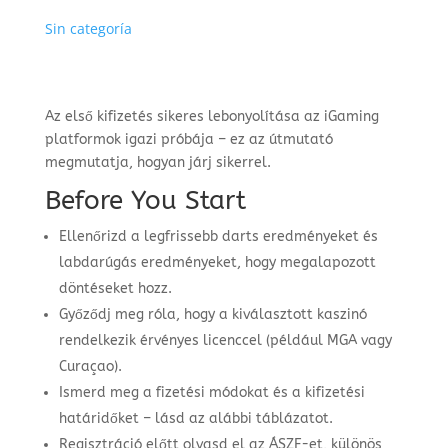
Sin categoría
Az első kifizetés sikeres lebonyolítása az iGaming
platformok igazi próbája – ez az útmutató
megmutatja, hogyan járj sikerrel.
Before You Start
Ellenőrizd a legfrissebb darts eredményeket és
labdarúgás eredményeket, hogy megalapozott
döntéseket hozz.
Győződj meg róla, hogy a kiválasztott kaszinó
rendelkezik érvényes licenccel (például MGA vagy
Curaçao).
Ismerd meg a fizetési módokat és a kifizetési
határidőket – lásd az alábbi táblázatot.
Regisztráció előtt olvasd el az ÁSZF-et, különös