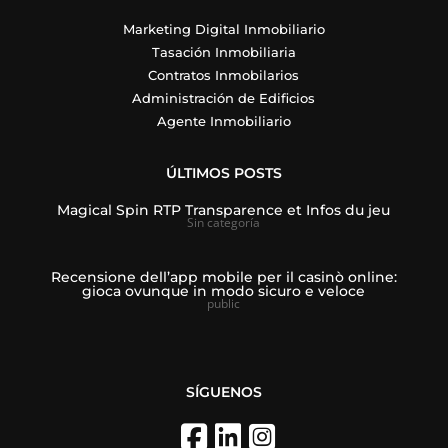
Marketing Digital Inmobiliario
Tasación Inmobiliaria
Contratos Inmobilarios
Administración de Edificios
Agente Inmobiliario
ÚLTIMOS POSTS
Magical Spin RTP Transparence et Infos du jeu
Sin categoría
Recensione dell’app mobile per il casinò online:
gioca ovunque in modo sicuro e veloce
public
SÍGUENOS