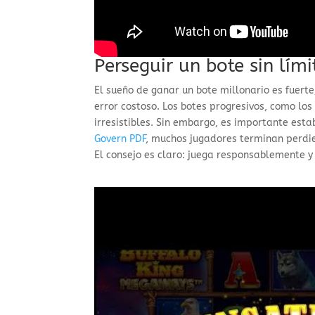
Perseguir un bote sin lími
El sueño de ganar un bote millonario es fuerte
error costoso. Los botes progresivos, como lo
irresistibles. Sin embargo, es importante estab
Govern PDF
, muchos jugadores terminan perdi
El consejo es claro: juega responsablemente y