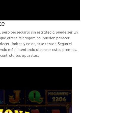
te
, pero perseguirlo sin estrategia puede ser un
s que ofrece Microgaming, pueden parecer
lecer límites y no dejarse tentar. Según el
endo más intentando alcanzar estos premios.
 controla tus apuestas.