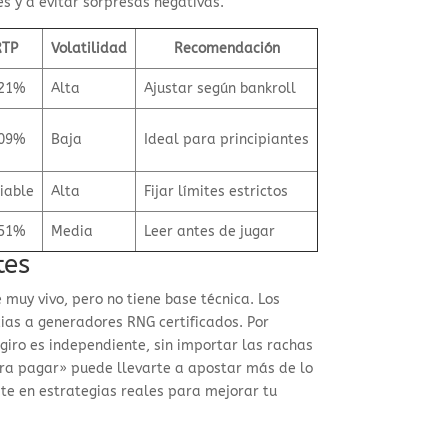
s y a evitar sorpresas negativas.
RTP
Volatilidad
Recomendación
.21%
Alta
Ajustar según bankroll
.09%
Baja
Ideal para principiantes
iable
Alta
Fijar límites estrictos
.51%
Media
Leer antes de jugar
tes
e muy vivo, pero no tiene base técnica. Los
ias a generadores RNG certificados. Por
giro es independiente, sin importar las rachas
ara pagar» puede llevarte a apostar más de lo
ate en estrategias reales para mejorar tu