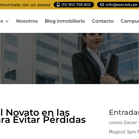
munícate con un asesor
(51) 902 758 802
info@esei.edu.pe
os
Nosotros
Blog inmobiliario
Contacto
Campus
 Novato en las
Entrada
ra Evitar Pérdidas
casino Zoccer
Magical Spin R