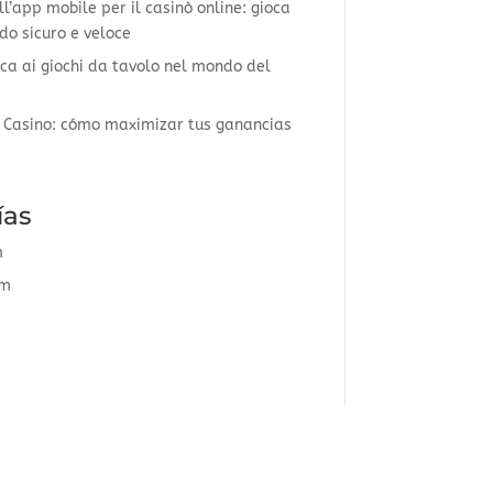
l’app mobile per il casinò online: gioca
do sicuro e veloce
ca ai giochi da tavolo nel mondo del
 Casino: cómo maximizar tus ganancias
ías
m
om