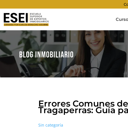
Co
Curs
BLOG INMOBILIARIO
Errores Comunes del
Tragaperras: Guía pa
Sin categoría