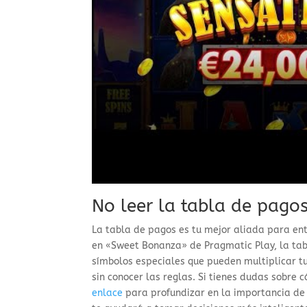
No leer la tabla de pago
La tabla de pagos es tu mejor aliada para en
en «Sweet Bonanza» de Pragmatic Play, la ta
símbolos especiales que pueden multiplicar tu
sin conocer las reglas. Si tienes dudas sobre
enlace
para profundizar en la importancia de 