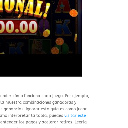
s
tender cómo funciona cada juego. Por ejemplo,
bla muestra combinaciones ganadoras y
s ganancias. Ignorar esta guía es como jugar
 cómo interpretar la tabla, puedes
visitar este
entender los pagos y acelerar retiros. Leerla