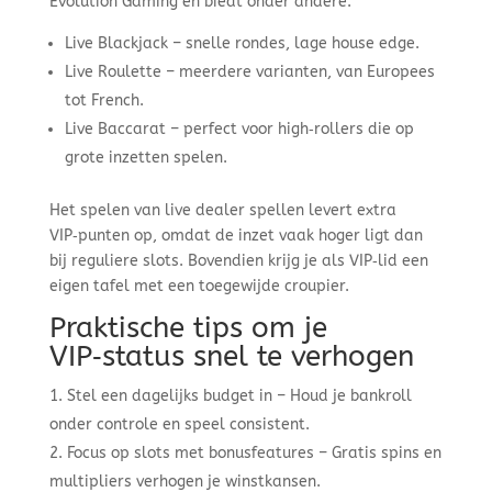
Evolution Gaming en biedt onder andere:
Live Blackjack – snelle rondes, lage house edge.
Live Roulette – meerdere varianten, van Europees
tot French.
Live Baccarat – perfect voor high‑rollers die op
grote inzetten spelen.
Het spelen van live dealer spellen levert extra
VIP‑punten op, omdat de inzet vaak hoger ligt dan
bij reguliere slots. Bovendien krijg je als VIP‑lid een
eigen tafel met een toegewijde croupier.
Praktische tips om je
VIP‑status snel te verhogen
Stel een dagelijks budget in – Houd je bankroll
onder controle en speel consistent.
Focus op slots met bonusfeatures – Gratis spins en
multipliers verhogen je winstkansen.