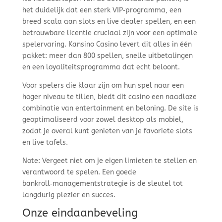
het duidelijk dat een sterk VIP‑programma, een
breed scala aan slots en live dealer spellen, en een
betrouwbare licentie cruciaal zijn voor een optimale
spelervaring. Kansino Casino levert dit alles in één
pakket: meer dan 800 spellen, snelle uitbetalingen
en een loyaliteitsprogramma dat echt beloont.
Voor spelers die klaar zijn om hun spel naar een
hoger niveau te tillen, biedt dit casino een naadloze
combinatie van entertainment en beloning. De site is
geoptimaliseerd voor zowel desktop als mobiel,
zodat je overal kunt genieten van je favoriete slots
en live tafels.
Note: Vergeet niet om je eigen limieten te stellen en
verantwoord te spelen. Een goede
bankroll‑managementstrategie is de sleutel tot
langdurig plezier en succes.
Onze eindaanbeveling