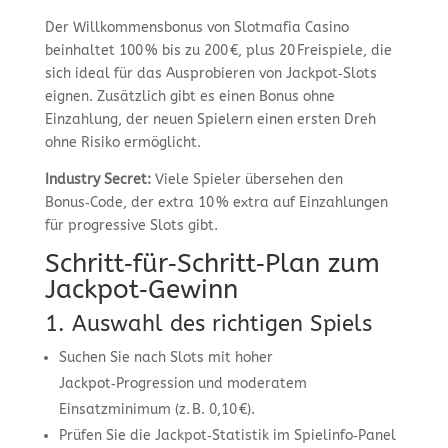
Der Willkommensbonus von Slotmafia Casino
beinhaltet 100 % bis zu 200 €, plus 20 Freispiele, die
sich ideal für das Ausprobieren von Jackpot‑Slots
eignen. Zusätzlich gibt es einen Bonus ohne
Einzahlung, der neuen Spielern einen ersten Dreh
ohne Risiko ermöglicht.
Industry Secret:
Viele Spieler übersehen den
Bonus‑Code, der extra 10 % extra auf Einzahlungen
für progressive Slots gibt.
Schritt‑für‑Schritt‑Plan zum
Jackpot‑Gewinn
1. Auswahl des richtigen Spiels
Suchen Sie nach Slots mit hoher
Jackpot‑Progression und moderatem
Einsatzminimum (z. B. 0,10 €).
Prüfen Sie die Jackpot‑Statistik im Spielinfo‑Panel