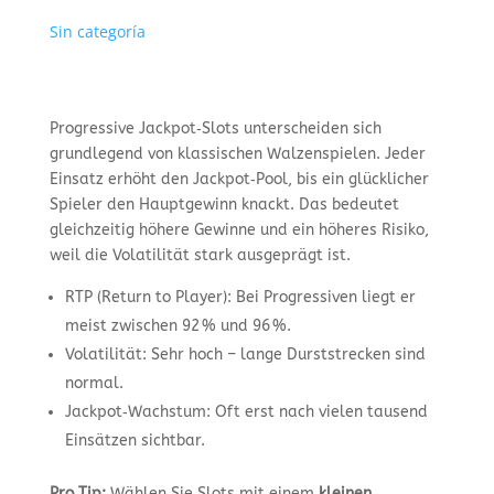
Sin categoría
Progressive Jackpot‑Slots unterscheiden sich
grundlegend von klassischen Walzen­spielen. Jeder
Einsatz erhöht den Jackpot‑Pool, bis ein glücklicher
Spieler den Hauptgewinn knackt. Das bedeutet
gleichzeitig höhere Gewinne und ein höheres Risiko,
weil die Volatilität stark ausgeprägt ist.
RTP (Return to Player): Bei Progressiven liegt er
meist zwischen 92 % und 96 %.
Volatilität: Sehr hoch – lange Durststrecken sind
normal.
Jackpot‑Wachstum: Oft erst nach vielen tausend
Einsätzen sichtbar.
Pro Tip:
Wählen Sie Slots mit einem
kleinen