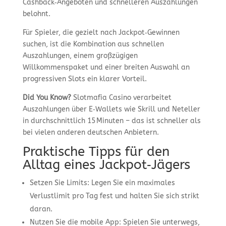
Cashback‑Angeboten und schnelleren Auszahlungen
belohnt.
Für Spieler, die gezielt nach Jackpot‑Gewinnen
suchen, ist die Kombination aus schnellen
Auszahlungen, einem großzügigen
Willkommenspaket und einer breiten Auswahl an
progressiven Slots ein klarer Vorteil.
Did You Know?
Slotmafia Casino verarbeitet
Auszahlungen über E‑Wallets wie Skrill und Neteller
in durchschnittlich 15 Minuten – das ist schneller als
bei vielen anderen deutschen Anbietern.
Praktische Tipps für den
Alltag eines Jackpot‑Jägers
Setzen Sie Limits: Legen Sie ein maximales
Verlustlimit pro Tag fest und halten Sie sich strikt
daran.
Nutzen Sie die mobile App: Spielen Sie unterwegs,