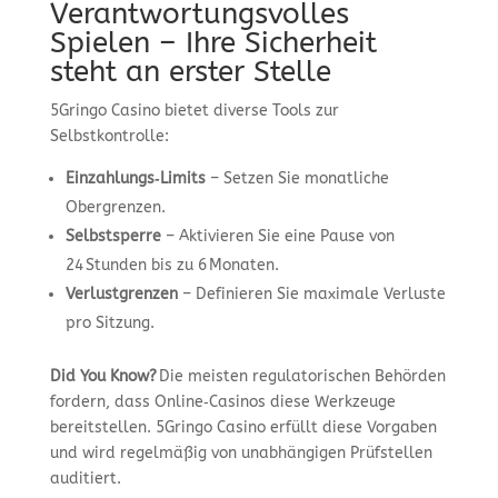
Verantwortungsvolles
Spielen – Ihre Sicherheit
steht an erster Stelle
5Gringo Casino bietet diverse Tools zur
Selbstkontrolle:
Einzahlungs‑Limits
– Setzen Sie monatliche
Obergrenzen.
Selbstsperre
– Aktivieren Sie eine Pause von
24 Stunden bis zu 6 Monaten.
Verlust­grenzen
– Definieren Sie maximale Verluste
pro Sitzung.
Did You Know?
Die meisten regulatorischen Behörden
fordern, dass Online‑Casinos diese Werkzeuge
bereitstellen. 5Gringo Casino erfüllt diese Vorgaben
und wird regelmäßig von unabhängigen Prüfstellen
auditiert.