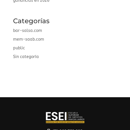
ganancias en 2026
Categorías
bar-salsa.com
mem-saab.com
public
Sin categoría