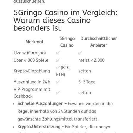
auszuschließen.
5Gringo Casino im Vergleich:
Warum dieses Casino
besonders ist
5Gringo
Durchschnittlicher
Merkmal
Casino
Anbieter
Lizenz (Curaçao)
✅
✅
Über 4.000 Spiele
✅
meist < 2.000
✅ (BTC,
Krypto‑Einzahlung
selten
ETH)
Auszahlung in 24 h
✅
3–5 Tage
VIP‑Programm mit
✅
selten
Cashback
Schnelle Auszahlungen
– Gewinne werden in der
Regel innerhalb von 24 Stunden auf das
gewünschte Zahlungsmittel transferiert.
Krypto‑Unterstützung
– Für Spieler, die anonym