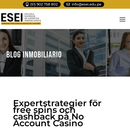
(51) 902 758 802
info@esei.edu.pe
BLOG INMOBILIARIO
Expertstrategier för
free spins och
cashback på No
Account Casino