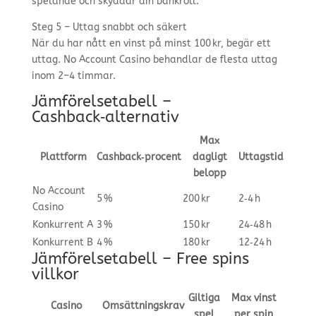
spelande och skyddar din bankroll.
Steg 5 – Uttag snabbt och säkert
När du har nått en vinst på minst 100 kr, begär ett
uttag. No Account Casino behandlar de flesta uttag
inom 2–4 timmar.
Jämförelsetabell –
Cashback‑alternativ
Max
Plattform
Cashback‑procent
dagligt
Uttagstid
belopp
No Account
5 %
200 kr
2‑4 h
Casino
Konkurrent A
3 %
150 kr
24‑48 h
Konkurrent B
4 %
180 kr
12‑24 h
Jämförelsetabell – Free spins
villkor
Giltiga
Max vinst
Casino
Omsättningskrav
spel
per spin