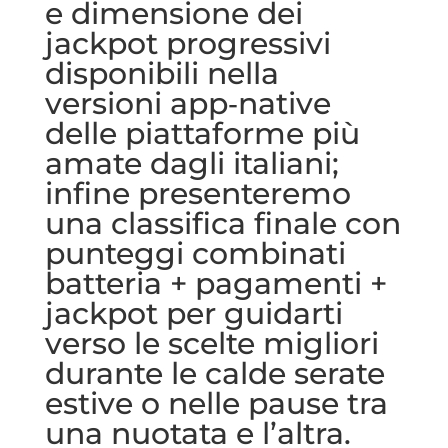
e dimensione dei
jackpot progressivi
disponibili nella
versioni app‑native
delle piattaforme più
amate dagli italiani;
infine presenteremo
una classifica finale con
punteggi combinati
batteria + pagamenti +
jackpot per guidarti
verso le scelte migliori
durante le calde serate
estive o nelle pause tra
una nuotata e l’altra.