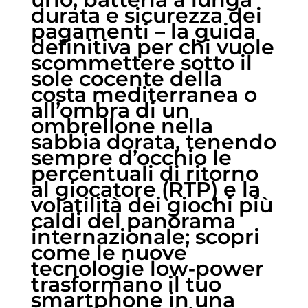
durata e sicurezza dei
pagamenti – la guida
definitiva per chi vuole
scommettere sotto il
sole cocente della
costa mediterranea o
all’ombra di un
ombrellone nella
sabbia dorata, tenendo
sempre d’occhio le
percentuali di ritorno
al giocatore (RTP) e la
volatilità dei giochi più
caldi del panorama
internazionale; scopri
come le nuove
tecnologie low‑power
trasformano il tuo
smartphone in una