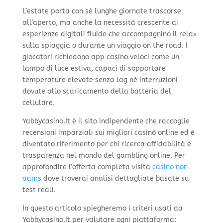
L’estate porta con sé lunghe giornate trascorse
all’aperto, ma anche la necessità crescente di
esperienze digitali fluide che accompagnino il relax
sulla spiaggia o durante un viaggio on the road. I
giocatori richiedono app casino veloci come un
lampo di luce estiva, capaci di sopportare
temperature elevate senza lag né interruzioni
dovute allo scaricamento della batteria del
cellulare.
Yabbycasino.It è il sito indipendente che raccoglie
recensioni imparziali sui migliori casinò online ed è
diventato riferimento per chi ricerca affidabilità e
trasparenza nel mondo del gambling online. Per
approfondire l’offerta completa visita
casino non
aams
dove troverai analisi dettagliate basate su
test reali.
In questo articolo spiegheremo i criteri usati da
Yabbycasino.It per valutare ogni piattaforma: