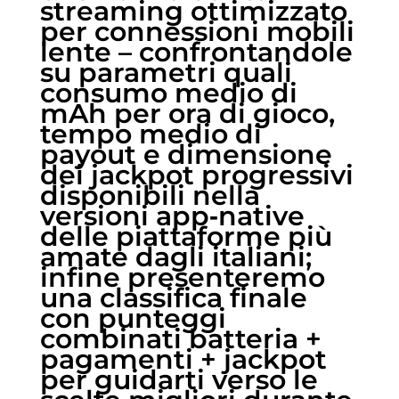
streaming ottimizzato
per connessioni mobili
lente – confrontandole
su parametri quali
consumo medio di
mAh per ora di gioco,
tempo medio di
payout e dimensione
dei jackpot progressivi
disponibili nella
versioni app‑native
delle piattaforme più
amate dagli italiani;
infine presenteremo
una classifica finale
con punteggi
combinati batteria +
pagamenti + jackpot
per guidarti verso le