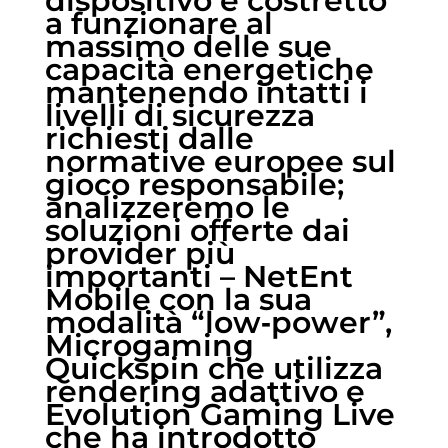
dispositivo è costretto
a funzionare al
massimo delle sue
capacità energetiche
mantenendo intatti i
livelli di sicurezza
richiesti dalle
normative europee sul
gioco responsabile;
analizzeremo le
soluzioni offerte dai
provider più
importanti – NetEnt
Mobile con la sua
modalità “low‑power”,
Microgaming
Quickspin che utilizza
rendering adattivo e
Evolution Gaming Live
che ha introdotto