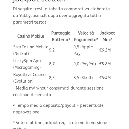
Di seguito trovi la tabella comparativa elaborata
da Yabbycasino.It dopo aver aggregato tutti i
parametri testati:
Punteggio
Velocità
Jackpot
Casinò Mobile
Batteria¹
Pagamento²
Max³
StarCasino Mobile
9,5 (Apple
9,2
€6·2M
(NetEnt)
Pay)
LuckySpin App
8,7
9,0 (PayPal)
€5·8M
(Microgaming)
RoyalLive Casino
8,3
8,5 (Skrill)
€5·4M
(Evolution)
¹ Media mAh/hour consumati durante sessione
continua de­sen­sa­ta.
² Tempo medio deposito/payout + percentuale
approvazione.
³ Valore ultimo jackpot registrato nella versione