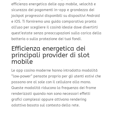
efficienza energetica delle app mobile, velocità e
sicurezza dei pagamenti in-app e grandezza dei
jackpot progressivi disponibili su dispositivi Android
e iOS. Ti forniremo una guida comparativa pronta
all’uso per scegliere il casinò ideale dove divertirti
quest’estate senza preoccupazioni sulla carica della
batteria o sulla protezione dei tuoi fondi.
Efficienza energetica dei
principali provider di slot
mobile
Le app casino moderne hanno introdotto modalità
“low‑power” pensate proprio per gli utenti estivi che
passano ore al sole con il cellulare alla mano.
Queste modalità riducono la frequenza dei frame
renderizzati quando non sono necessari effetti
grafici complessi oppure attivano rendering
adattivo basato sul contesto della rete.