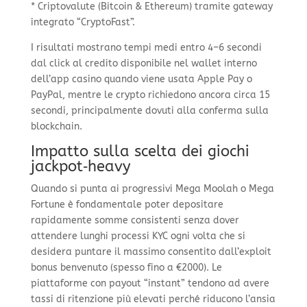
* Criptovalute (Bitcoin & Ethereum) tramite gateway
integrato “CryptoFast”.
I risultati mostrano tempi medi entro 4–6 secondi
dal click al credito disponibile nel wallet interno
dell’app casino quando viene usata Apple Pay o
PayPal, mentre le crypto richiedono ancora circa 15
secondi, principalmente dovuti alla conferma sulla
blockchain.
Impatto sulla scelta dei giochi
jackpot‐heavy
Quando si punta ai progressivi Mega Moolah o Mega
Fortune è fondamentale poter depositare
rapidamente somme consistenti senza dover
attendere lunghi processi KYC ogni volta che si
desidera puntare il massimo consentito dall’exploit
bonus benvenuto (spesso fino a €2000). Le
piattaforme con payout “instant” tendono ad avere
tassi di ritenzione più elevati perché riducono l’ansia