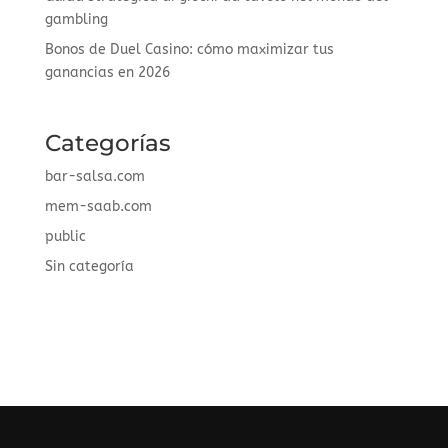
gambling
Bonos de Duel Casino: cómo maximizar tus
ganancias en 2026
Categorías
bar-salsa.com
mem-saab.com
public
Sin categoría