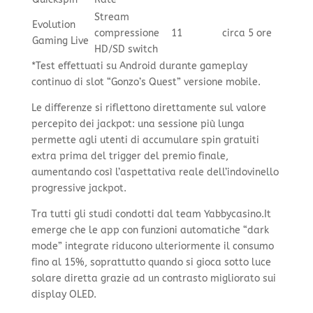
Stream
Evolution
compressione
11
circa 5 ore
Gaming Live
HD/SD switch
*Test effettuati su Android durante gameplay
continuo di slot “Gonzo’s Quest” versione mobile.
Le differenze si riflettono direttamente sul valore
percepito dei jackpot: una sessione più lunga
permette agli utenti di accumulare spin gratuiti
extra prima del trigger del premio finale,
aumentando così l’aspettativa reale dell’indovinello
progressive jackpot.
Tra tutti gli studi condotti dal team Yabbycasino.It
emerge che le app con funzioni automatiche “dark
mode” integrate riducono ulteriormente il consumo
fino al 15%, soprattutto quando si gioca sotto luce
solare diretta grazie ad un contrasto migliorato sui
display OLED.