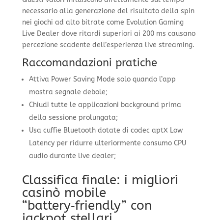
necessario alla generazione del risultato della spin
nei giochi ad alto bitrate come Evolution Gaming
Live Dealer dove ritardi superiori ai ​200 ms​ causano
percezione scadente dell’esperienza live streaming.
Raccomandazioni pratiche
Attiva Power Saving Mode solo quando l’app
mostra segnale debole;
Chiudi tutte le applicazioni background prima
della sessione prolungata;
Usa cuffie Bluetooth dotate di codec aptX Low
Latency per ridurre ulteriormente consumo CPU
audio durante live dealer;
Classifica finale: i migliori
casinò mobile
“battery‑friendly” con
jackpot stellari