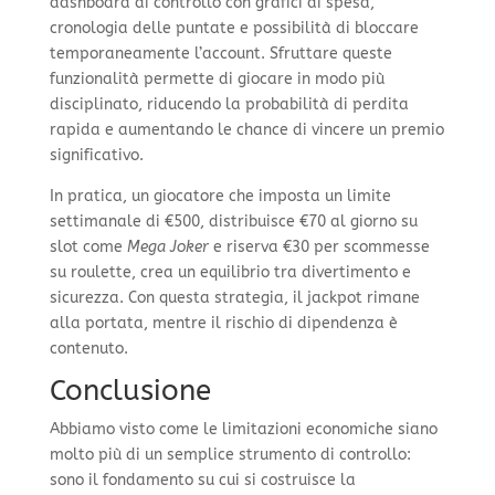
dashboard di controllo con grafici di spesa,
cronologia delle puntate e possibilità di bloccare
temporaneamente l’account. Sfruttare queste
funzionalità permette di giocare in modo più
disciplinato, riducendo la probabilità di perdita
rapida e aumentando le chance di vincere un premio
significativo.
In pratica, un giocatore che imposta un limite
settimanale di €500, distribuisce €70 al giorno su
slot come
Mega Joker
e riserva €30 per scommesse
su roulette, crea un equilibrio tra divertimento e
sicurezza. Con questa strategia, il jackpot rimane
alla portata, mentre il rischio di dipendenza è
contenuto.
Conclusione
Abbiamo visto come le limitazioni economiche siano
molto più di un semplice strumento di controllo:
sono il fondamento su cui si costruisce la