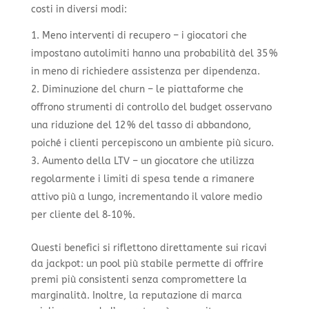
costi in diversi modi:
Meno interventi di recupero – i giocatori che
impostano autolimiti hanno una probabilità del 35 %
in meno di richiedere assistenza per dipendenza.
Diminuzione del churn – le piattaforme che
offrono strumenti di controllo del budget osservano
una riduzione del 12 % del tasso di abbandono,
poiché i clienti percepiscono un ambiente più sicuro.
Aumento della LTV – un giocatore che utilizza
regolarmente i limiti di spesa tende a rimanere
attivo più a lungo, incrementando il valore medio
per cliente del 8‑10 %.
Questi benefici si riflettono direttamente sui ricavi
da jackpot: un pool più stabile permette di offrire
premi più consistenti senza compromettere la
marginalità. Inoltre, la reputazione di marca