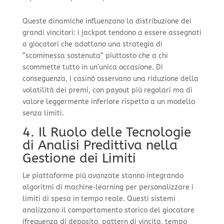
Queste dinamiche influenzano la distribuzione dei
grandi vincitori: i jackpot tendono a essere assegnati
a giocatori che adottano una strategia di
“scommessa sostenuta” piuttosto che a chi
scommette tutto in un’unica occasione. Di
conseguenza, i casinò osservano una riduzione della
volatilità dei premi, con payout più regolari ma di
valore leggermente inferiore rispetto a un modello
senza limiti.
4. Il Ruolo delle Tecnologie
di Analisi Predittiva nella
Gestione dei Limiti
Le piattaforme più avanzate stanno integrando
algoritmi di machine‑learning per personalizzare i
limiti di spesa in tempo reale. Questi sistemi
analizzano il comportamento storico del giocatore
(frequenza di deposito, pattern di vincita, tempo