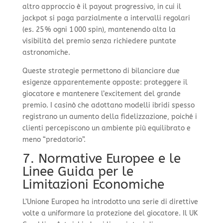
altro approccio è il payout progressivo, in cui il
jackpot si paga parzialmente a intervalli regolari
(es. 25 % ogni 1 000 spin), mantenendo alta la
visibilità del premio senza richiedere puntate
astronomiche.
Queste strategie permettono di bilanciare due
esigenze apparentemente opposte: proteggere il
giocatore e mantenere l’excitement del grande
premio. I casinò che adottano modelli ibridi spesso
registrano un aumento della fidelizzazione, poiché i
clienti percepiscono un ambiente più equilibrato e
meno “predatorio”.
7. Normative Europee e le
Linee Guida per le
Limitazioni Economiche
L’Unione Europea ha introdotto una serie di direttive
volte a uniformare la protezione del giocatore. Il UK