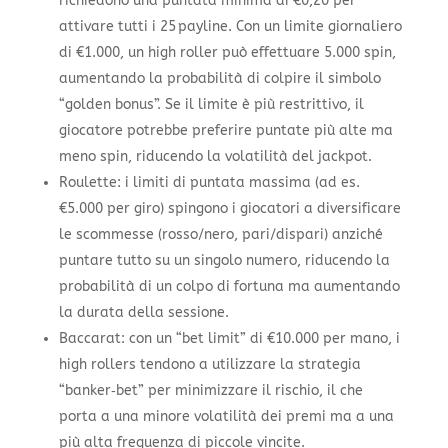
richiedono una puntata minima di €0,20 per
attivare tutti i 25 payline. Con un limite giornaliero
di €1.000, un high roller può effettuare 5.000 spin,
aumentando la probabilità di colpire il simbolo
“golden bonus”. Se il limite è più restrittivo, il
giocatore potrebbe preferire puntate più alte ma
meno spin, riducendo la volatilità del jackpot.
Roulette: i limiti di puntata massima (ad es.
€5.000 per giro) spingono i giocatori a diversificare
le scommesse (rosso/nero, pari/dispari) anziché
puntare tutto su un singolo numero, riducendo la
probabilità di un colpo di fortuna ma aumentando
la durata della sessione.
Baccarat: con un “bet limit” di €10.000 per mano, i
high rollers tendono a utilizzare la strategia
“banker‑bet” per minimizzare il rischio, il che
porta a una minore volatilità dei premi ma a una
più alta frequenza di piccole vincite.