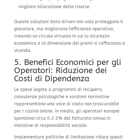
migliore allocazione delle risorse.
Queste soluzioni data‑driven non solo proteggono il
giocatore, ma migliorano l’efficienza operativa,
creando un circolo virtuoso in cui la sicurezza
economica e la dimensione dei premi si rafforzano a
vicenda.
5. Benefici Economici per gli
Operatori: Riduzione dei
Costi di Dipendenza
Le spese legate a programmi di recupero,
consulenze psicologiche e sanzioni normative
rappresentano una voce di costo non trascurabile
per i casinò online. In media, gli operatori europei
spendono circa il 2‑3 % del fatturato annuo in
iniziative di responsabilità sociale.
Implementare politiche di limitazione riduce questi