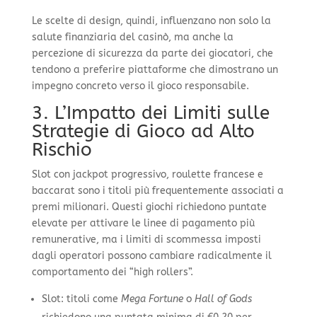
Le scelte di design, quindi, influenzano non solo la
salute finanziaria del casinò, ma anche la
percezione di sicurezza da parte dei giocatori, che
tendono a preferire piattaforme che dimostrano un
impegno concreto verso il gioco responsabile.
3. L’Impatto dei Limiti sulle
Strategie di Gioco ad Alto
Rischio
Slot con jackpot progressivo, roulette francese e
baccarat sono i titoli più frequentemente associati a
premi milionari. Questi giochi richiedono puntate
elevate per attivare le linee di pagamento più
remunerative, ma i limiti di scommessa imposti
dagli operatori possono cambiare radicalmente il
comportamento dei “high rollers”.
Slot: titoli come
Mega Fortune
o
Hall of Gods