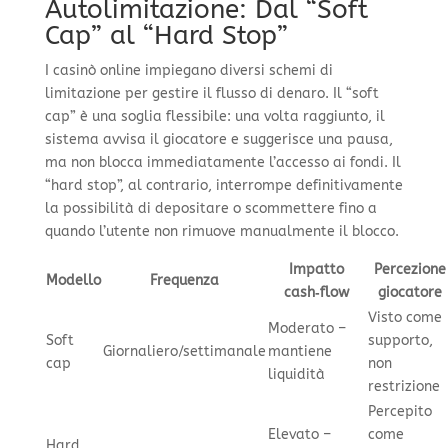
Autolimitazione: Dal “Soft
Cap” al “Hard Stop”
I casinò online impiegano diversi schemi di
limitazione per gestire il flusso di denaro. Il “soft
cap” è una soglia flessibile: una volta raggiunto, il
sistema avvisa il giocatore e suggerisce una pausa,
ma non blocca immediatamente l’accesso ai fondi. Il
“hard stop”, al contrario, interrompe definitivamente
la possibilità di depositare o scommettere fino a
quando l’utente non rimuove manualmente il blocco.
Impatto
Percezione
Modello
Frequenza
cash‑flow
giocatore
Visto come
Moderato –
Soft
supporto,
Giornaliero/settimanale
mantiene
cap
non
liquidità
restrizione
Percepito
Elevato –
come
Hard