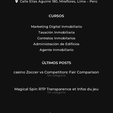
Calle Elías Aguirre 180, Miraflores, Lima – Perú
CURSOS
Marketing Digital Inmobiliario
Tasación Inmobiliaria
Contratos Inmobilarios
Administración de Edificios
Agente Inmobiliario
ÚLTIMOS POSTS
casino Zoccer vs Competitors: Fair Comparison
Sin categoría
Magical Spin RTP Transparence et Infos du jeu
Sin categoría