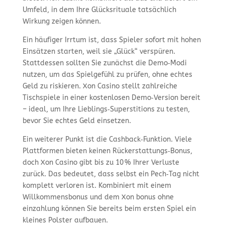
Umfeld, in dem Ihre Glücksrituale tatsächlich
Wirkung zeigen können.
Ein häufiger Irrtum ist, dass Spieler sofort mit hohen
Einsätzen starten, weil sie „Glück“ verspüren.
Stattdessen sollten Sie zunächst die Demo‑Modi
nutzen, um das Spielgefühl zu prüfen, ohne echtes
Geld zu riskieren. Xon Casino stellt zahlreiche
Tischspiele in einer kostenlosen Demo‑Version bereit
– ideal, um Ihre Lieblings‑Superstitions zu testen,
bevor Sie echtes Geld einsetzen.
Ein weiterer Punkt ist die Cashback‑Funktion. Viele
Plattformen bieten keinen Rückerstattungs‑Bonus,
doch Xon Casino gibt bis zu 10 % Ihrer Verluste
zurück. Das bedeutet, dass selbst ein Pech‑Tag nicht
komplett verloren ist. Kombiniert mit einem
Willkommensbonus und dem Xon bonus ohne
einzahlung können Sie bereits beim ersten Spiel ein
kleines Polster aufbauen.