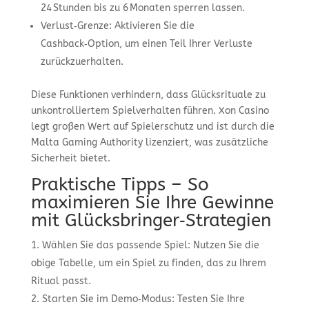
24 Stunden bis zu 6 Monaten sperren lassen.
Verlust‑Grenze: Aktivieren Sie die
Cashback‑Option, um einen Teil Ihrer Verluste
zurückzuerhalten.
Diese Funktionen verhindern, dass Glücksrituale zu
unkontrolliertem Spielverhalten führen. Xon Casino
legt großen Wert auf Spielerschutz und ist durch die
Malta Gaming Authority lizenziert, was zusätzliche
Sicherheit bietet.
Praktische Tipps – So
maximieren Sie Ihre Gewinne
mit Glücksbringer‑Strategien
Wählen Sie das passende Spiel: Nutzen Sie die
obige Tabelle, um ein Spiel zu finden, das zu Ihrem
Ritual passt.
Starten Sie im Demo‑Modus: Testen Sie Ihre