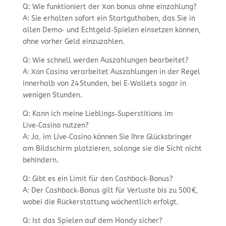
Q: Wie funktioniert der Xon bonus ohne einzahlung?
A: Sie erhalten sofort ein Startguthaben, das Sie in
allen Demo‑ und Echtgeld‑Spielen einsetzen können,
ohne vorher Geld einzuzahlen.
Q: Wie schnell werden Auszahlungen bearbeitet?
A: Xon Casino verarbeitet Auszahlungen in der Regel
innerhalb von 24 Stunden, bei E‑Wallets sogar in
wenigen Stunden.
Q: Kann ich meine Lieblings‑Superstitions im
Live‑Casino nutzen?
A: Ja, im Live‑Casino können Sie Ihre Glücksbringer
am Bildschirm platzieren, solange sie die Sicht nicht
behindern.
Q: Gibt es ein Limit für den Cashback‑Bonus?
A: Der Cashback‑Bonus gilt für Verluste bis zu 500 €,
wobei die Rückerstattung wöchentlich erfolgt.
Q: Ist das Spielen auf dem Handy sicher?