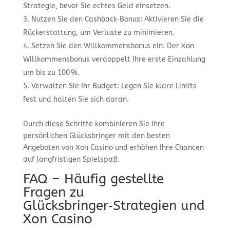
Strategie, bevor Sie echtes Geld einsetzen.
Nutzen Sie den Cashback‑Bonus: Aktivieren Sie die
Rückerstattung, um Verluste zu minimieren.
Setzen Sie den Willkommensbonus ein: Der Xon
Willkommensbonus verdoppelt Ihre erste Einzahlung
um bis zu 100 %.
Verwalten Sie Ihr Budget: Legen Sie klare Limits
fest und halten Sie sich daran.
Durch diese Schritte kombinieren Sie Ihre
persönlichen Glücksbringer mit den besten
Angeboten von Xon Casino und erhöhen Ihre Chancen
auf langfristigen Spielspaß.
FAQ – Häufig gestellte
Fragen zu
Glücksbringer‑Strategien und
Xon Casino