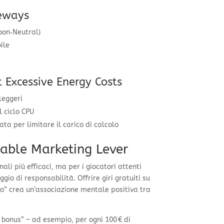
eways
rbon‑Neutral)
ile
 Excessive Energy Costs
 leggeri
l ciclo CPU
ta per limitare il carico di calcolo
nable Marketing Lever
ali più efficaci, ma per i giocatori attenti
io di responsabilità. Offrire giri gratuiti su
clo” crea un’associazione mentale positiva tra
bonus” – ad esempio, per ogni 100 € di