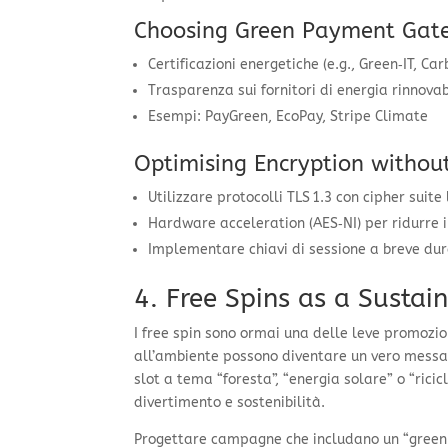
Choosing Green Payment Gat
Certificazioni energetiche (e.g., Green‑IT, Ca
Trasparenza sui fornitori di energia rinnovab
Esempi: PayGreen, EcoPay, Stripe Climate
Optimising Encryption without
Utilizzare protocolli TLS 1.3 con cipher suite
Hardware acceleration (AES‑NI) per ridurre i
Implementare chiavi di sessione a breve dura
4. Free Spins as a Sustai
I free spin sono ormai una delle leve promozion
all’ambiente possono diventare un vero messagg
slot a tema “foresta”, “energia solare” o “rici
divertimento e sostenibilità.
Progettare campagne che includano un “green 