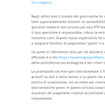
Sin categoría
Negli ultimi anni il mondo del gioco online ha
temi apparentemente distanti: la sostenibilit
giocatori moderni non cercano più solo RTP elev
il loro operatore è responsabile, riduce le emi
massima cura. Questa nuova aspettativa ha spin
a scegliere fornitori di pagamento “green” e a
Un punto di riferimento utile per chi desidera 
efficienti è il sito
https://www.troposplatform.
delle piattaforme più ecologiche e dei criteri
Le promozioni con free spin sono diventate il fi
gratuiti su slot a tema natura o su giochi che
tattica di acquisizione, ma un modo per creare
alle tematiche green. In questo articolo scop
sicurezza dei pagamenti e bonus accattivanti p
responsabile.