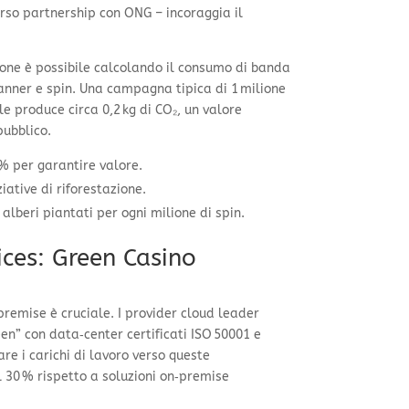
rso partnership con ONG – incoraggia il
one è possibile calcolando il consumo di banda
nner e spin. Una campagna tipica di 1 milione
le produce circa 0,2 kg di CO₂, un valore
pubblico.
 % per garantire valore.
ziative di riforestazione.
lberi piantati per ogni milione di spin.
ices: Green Casino
premise è cruciale. I provider cloud leader
en” con data‑center certificati ISO 50001 e
are i carichi di lavoro verso queste
l 30 % rispetto a soluzioni on‑premise