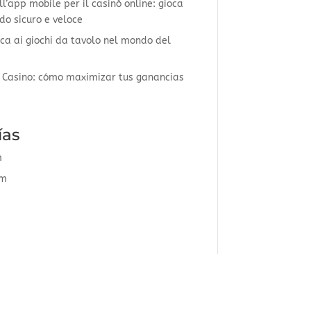
l’app mobile per il casinò online: gioca
do sicuro e veloce
ca ai giochi da tavolo nel mondo del
 Casino: cómo maximizar tus ganancias
ías
m
om