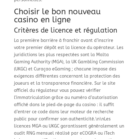
Choisir le bon nouveau
casino en ligne
Critères de licence et régulation
La première barrière à franchir avant d’inscrire
votre premier dépôt est la licence du opérateur. Les
juridictions les plus respectées sont la Malta
Gaming Authority (MGA), la UK Gambling Commission
(UKGC) et Curaçao eGaming ; chacune impose des
exigences différentes concernant la protection des
joueurs et la transparence financière. Sur le site
officiel du régulateur vous pouvez vérifier
l’immatriculation grâce au numéro d’autorisation
affiché dans le pied‑de‑page du casino : il suffit
d’entrer ce code dans leur moteur de recherche
public pour confirmer son authenticité.\n\nLes
licences MGA ou UKGC garantissent généralement un
audit RNG mensuel réalisé par eCOGRA ou iTech