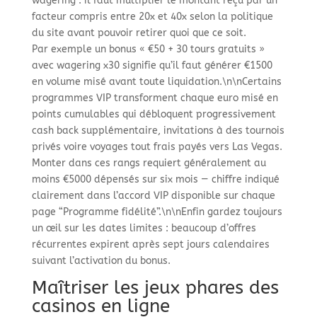
wagering : il faut multiplier le montant reçu par un
facteur compris entre 20x et 40x selon la politique
du site avant pouvoir retirer quoi que ce soit.
Par exemple un bonus « €50 + 30 tours gratuits »
avec wagering x30 signifie qu’il faut générer €1500
en volume misé avant toute liquidation.\n\nCertains
programmes VIP transforment chaque euro misé en
points cumulables qui débloquent progressivement
cash back supplémentaire, invitations à des tournois
privés voire voyages tout frais payés vers Las Vegas.
Monter dans ces rangs requiert généralement au
moins €5000 dépensés sur six mois — chiffre indiqué
clairement dans l’accord VIP disponible sur chaque
page “Programme fidélité”.\n\nEnfin gardez toujours
un œil sur les dates limites : beaucoup d’offres
récurrentes expirent après sept jours calendaires
suivant l’activation du bonus.
Maîtriser les jeux phares des
casinos en ligne