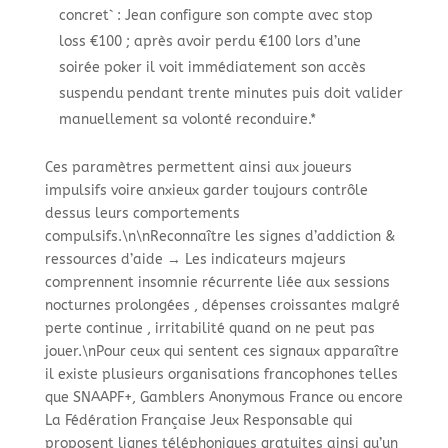
concret` : Jean configure son compte avec stop
loss €100 ; après avoir perdu €100 lors d’une
soirée poker il voit immédiatement son accès
suspendu pendant trente minutes puis doit valider
manuellement sa volonté reconduire.*
Ces paramètres permettent ainsi aux joueurs
impulsifs voire anxieux garder toujours contrôle
dessus leurs comportements
compulsifs.\n\nReconnaître les signes d’addiction &
ressources d’aide → Les indicateurs majeurs
comprennent insomnie récurrente liée aux sessions
nocturnes prolongées , dépenses croissantes malgré
perte continue , irritabilité quand on ne peut pas
jouer.\nPour ceux qui sentent ces signaux apparaître
il existe plusieurs organisations francophones telles
que SNAAPF+, Gamblers Anonymous France ou encore
La Fédération Française Jeux Responsable qui
proposent lignes téléphoniques gratuites ainsi qu’un