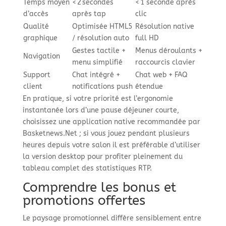
Temps moyen
< 2 secondes
< 1 seconde après
d’accès
après tap
clic
Qualité
Optimisée HTML5
Résolution native
graphique
/ résolution auto
full HD
Gestes tactile +
Menus déroulants +
Navigation
menu simplifié
raccourcis clavier
Support
Chat intégré +
Chat web + FAQ
client
notifications push
étendue
En pratique, si votre priorité est l’ergonomie
instantanée lors d’une pause déjeuner courte,
choisissez une application native recommandée par
Basketnews.Net ; si vous jouez pendant plusieurs
heures depuis votre salon il est préférable d’utiliser
la version desktop pour profiter pleinement du
tableau complet des statistiques RTP.
Comprendre les bonus et
promotions offertes
Le paysage promotionnel diffère sensiblement entre