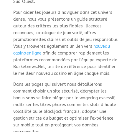
Sud‑Ouest.
Pour aider les joueurs à naviguer dans cet univers
dense, nous vous présentons un guide structuré
autour des critères les plus fiables : licences
reconnues, catalogue de jeux varié, offres
promotionnelles claires et outils de jeu responsable.
Vous y trouverez également un lien vers
nouveau
casino en ligne
afin de comparer rapidement les
plateformes recommandées par l’équipe experte de
Basketnews.Net, le site de référence pour identifier
le meilleur nouveau casino en ligne chaque mois.
Dans les pages qui suivent nous détaillerons
comment choisir un site sécurisé, décrypter les
bonus sans se faire piéger par le wagering excessif,
maîtriser les titres phares comme les slots à haute
volatilité ou le blackjack français, adopter une
gestion stricte du budget et optimiser l’expérience
sur mobile tout en protégeant vos données
personnelles.