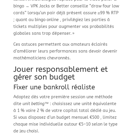
bingo → VPK Jacks or Better conseille “draw four low
cards” lorsqu’un pair déjà présent assure ≥99 % RTP
; quant au bingo online , privilégiez les parties à
tickets multiples pour augmenter vos probabilités
globales sans trop dépenser. »
Ces astuces permettent aux amateurs éclairés
d’améliorer leurs performances sans devoir devenir
mathématiciens chevronnés.
Jouer responsablement et
gérer son budget
Fixer une bankroll réaliste
Adoptez dès votre première session une méthode
dite
unit betting™
: choisissez une unité équivalente
à 1 % voire 2 % de votre capital total dédié au jeu.
Si vous disposez d’un budget mensuel €500 , limitez
chaque mise individuelle autour €5–10 selon le type
de jeu choisi.