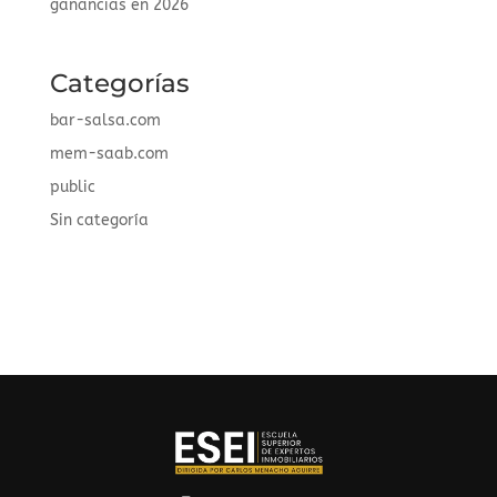
ganancias en 2026
Categorías
bar-salsa.com
mem-saab.com
public
Sin categoría