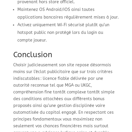
provenant hors store officiel.
Maintenez OS Android/iOS ainsi toutes
applications bancaires régulièrement mises à jour.
Activez uniquement Wi‑Fi sécurisé plutôt qu’un
hotspot public non protégé lors du login au
compte joueur.
Conclusion
Choisir judicieusement son site repose désormais
moins sur l’éclat publicitaire que sur trois critères
indiscutables : licence fiable délivrée par une
autorité reconnue tel que MGA ou UKGC,
compréhension fine tantôt complexe tantôt simple
des conditions attachées aux différents bonus
proposés ainsi qu’une gestion disciplinée voire
automatisée du capital engagé.​ En respectant ces
principes fondamentaux vous maximisez non
seulement vos chances financières mais surtout