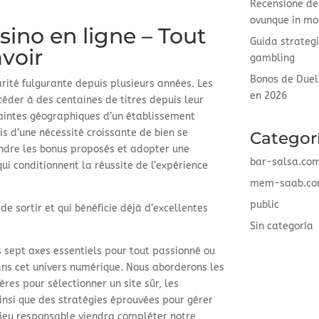
Recensione del
ovunque in mo
ino en ligne – Tout
Guida strategi
voir
gambling
Bonos de Duel
arité fulgurante depuis plusieurs années. Les
en 2026
céder à des centaines de titres depuis leur
raintes géographiques d’un établissement
s d’une nécessité croissante de bien se
Categor
endre les bonus proposés et adopter une
bar-salsa.co
i conditionnent la réussite de l’expérience
mem-saab.c
public
 de sortir et qui bénéficie déjà d’excellentes
Sin categoría
sept axes essentiels pour tout passionné ou
ns cet univers numérique. Nous aborderons les
ères pour sélectionner un site sûr, les
ainsi que des stratégies éprouvées pour gérer
u jeu responsable viendra compléter notre