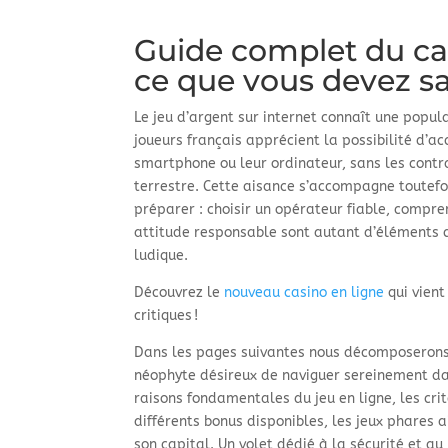
Guide complet du cas
ce que vous devez sa
Le jeu d’argent sur internet connaît une popul
joueurs français apprécient la possibilité d’ac
smartphone ou leur ordinateur, sans les cont
terrestre. Cette aisance s’accompagne toutefoi
préparer : choisir un opérateur fiable, compr
attitude responsable sont autant d’éléments qu
ludique.
Découvrez le
nouveau casino en ligne
qui vient
critiques !
Dans les pages suivantes nous décomposerons 
néophyte désireux de naviguer sereinement da
raisons fondamentales du jeu en ligne, les crit
différents bonus disponibles, les jeux phares 
son capital. Un volet dédié à la sécurité et a