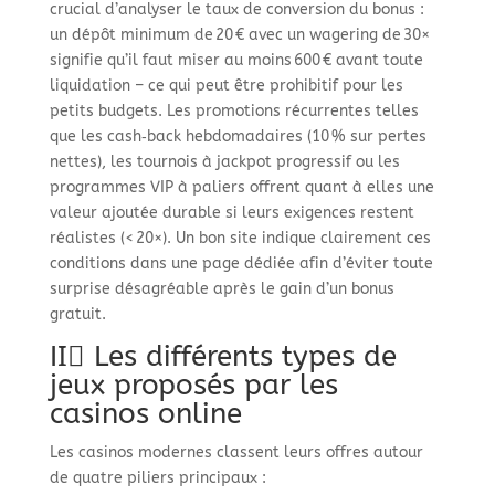
crucial d’analyser le taux de conversion du bonus :
un dépôt minimum de 20 € avec un wagering de 30×
signifie qu’il faut miser au moins 600 € avant toute
liquidation – ce qui peut être prohibitif pour les
petits budgets. Les promotions récurrentes telles
que les cash‑back hebdomadaires (10 % sur pertes
nettes), les tournois à jackpot progressif ou les
programmes VIP à paliers offrent quant à elles une
valeur ajoutée durable si leurs exigences restent
réalistes (< 20×). Un bon site indique clairement ces
conditions dans une page dédiée afin d’éviter toute
surprise désagréable après le gain d’un bonus
gratuit.
II️⃣ Les différents types de
jeux proposés par les
casinos online
Les casinos modernes classent leurs offres autour
de quatre piliers principaux :