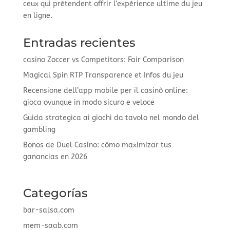
ceux qui prétendent offrir l’expérience ultime du jeu
en ligne.
Entradas recientes
casino Zoccer vs Competitors: Fair Comparison
Magical Spin RTP Transparence et Infos du jeu
Recensione dell’app mobile per il casinò online:
gioca ovunque in modo sicuro e veloce
Guida strategica ai giochi da tavolo nel mondo del
gambling
Bonos de Duel Casino: cómo maximizar tus
ganancias en 2026
Categorías
bar-salsa.com
mem-saab.com