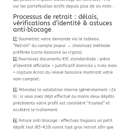
sur les portefeuilles actifs depuis plus de six mois .
Processus de retrait : délais,
vérifications d’identité & astuces
anti‑blocage
1️⃣ Soumettez votre demande via le tableau
“Retrait” du compte joueur → choisissez méthode
préférée (carte bancaire ou crypto).
2️⃣ Fournissez documents KYC standardisés : pièce
d’identité officielle + justificatif domicile ≤ trois mois
+ capture écran du relevé bancaire montrant votre
nom complet.
3️⃣ Attendez la validation interne (généralement <24
h) ; si vous avez déjà effectué au moins deux dépôts
précédents votre profil est considéré “trusted” et
accélère le traitement.
4️⃣ Astuce anti‑blocage : effectuez toujours un petit
dépôt test (€5–€10) avant tout gros retrait afin que