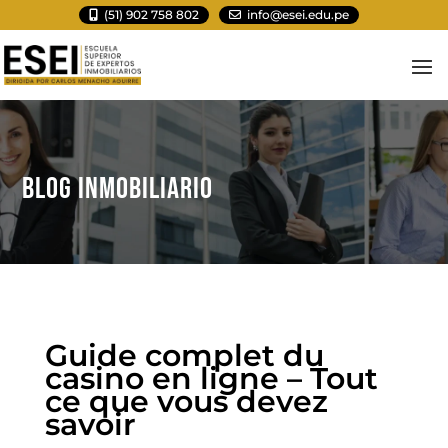
(51) 902 758 802
info@esei.edu.pe
BLOG INMOBILIARIO
Guide complet du
casino en ligne – Tout
ce que vous devez
savoir