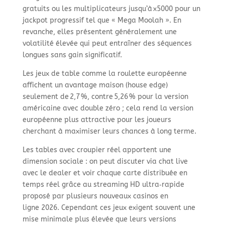
gratuits ou les multiplicateurs jusqu’à x5000 pour un
jackpot progressif tel que « Mega Moolah ». En
revanche, elles présentent généralement une
volatilité élevée qui peut entraîner des séquences
longues sans gain significatif.
Les jeux de table comme la roulette européenne
affichent un avantage maison (house edge)
seulement de 2,7 %, contre 5,26 % pour la version
américaine avec double zéro ; cela rend la version
européenne plus attractive pour les joueurs
cherchant à maximiser leurs chances à long terme.
Les tables avec croupier réel apportent une
dimension sociale : on peut discuter via chat live
avec le dealer et voir chaque carte distribuée en
temps réel grâce au streaming HD ultra‑rapide
proposé par plusieurs nouveaux casinos en
ligne 2026. Cependant ces jeux exigent souvent une
mise minimale plus élevée que leurs versions