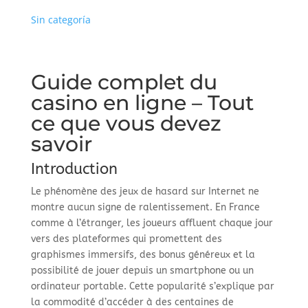
Sin categoría
Guide complet du
casino en ligne – Tout
ce que vous devez
savoir
Introduction
Le phénomène des jeux de hasard sur Internet ne
montre aucun signe de ralentissement. En France
comme à l’étranger, les joueurs affluent chaque jour
vers des plateformes qui promettent des
graphismes immersifs, des bonus généreux et la
possibilité de jouer depuis un smartphone ou un
ordinateur portable. Cette popularité s’explique par
la commodité d’accéder à des centaines de