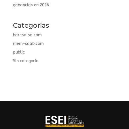
ganancias en 2026
Categorías
bar-salsa.com
mem-saab.com
public
Sin categoría