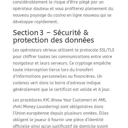
considérablement le risque d’être piégé par un
opérateur douteux et vous profiterez pleinement du
nouveau paysage du casino en ligne nouveau qui se
développe rapidement.
Section 3 – Sécurité &
protection des données
Les opérateurs sérieux utilisent le protocole SSL/TLS
pour chiffrer toutes les communications entre votre
navigateur et leurs serveurs. Ce cryptage empêche
toute interception tierce lors du transfert
d’informations personnelles ou financières. Un
cadenas vert dans la barre d’adresse indique
généralement que le certificat est valide et à jour.
Les procédures KYC (Know Your Customer) et AML
(Anti‑Money Laundering) sont obligatoires dans
l’Union européenne depuis plusieurs années. Elles
obligent le joueur à fournir une pièce d’identité
officielle ainsi qu’un justificatif de domicile avant