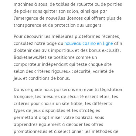
machines à sous, de tables de roulette ou de parties
de poker sans quitter son salon, ainsi que par
l’émergence de nouvelles licences qui offrent plus de
transparence et de protection aux usagers.
Pour découvrir les meilleures plateformes récentes,
consultez notre page du
nouveau casino en ligne
afin
d’obtenir des avis impartiaux et des bonus exclusifs.
Basketnews.Net se positionne comme un
comparateur indépendant qui teste chaque site
selon des critères rigoureux : sécurité, variété de
jeux et conditions de bonus.
Dans ce guide nous passerons en revue la législation
française, les mesures de sécurité essentielles, les
critères pour choisir un site fiable, les différents
types de jeux disponibles et les stratégies
permettant d’optimiser votre bankroll. Vous
apprendrez également à décoder les offres
promotionnelles et à sélectionner les méthodes de