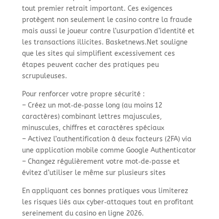
tout premier retrait important. Ces exigences
protègent non seulement le casino contre la fraude
mais aussi le joueur contre l’usurpation d’identité et
les transactions illicites. Basketnews.Net souligne
que les sites qui simplifient excessivement ces
étapes peuvent cacher des pratiques peu
scrupuleuses.
Pour renforcer votre propre sécurité :
– Créez un mot‑de‑passe long (au moins 12
caractères) combinant lettres majuscules,
minuscules, chiffres et caractères spéciaux
– Activez l’authentification à deux facteurs (2FA) via
une application mobile comme Google Authenticator
– Changez régulièrement votre mot‑de‑passe et
évitez d’utiliser le même sur plusieurs sites
En appliquant ces bonnes pratiques vous limiterez
les risques liés aux cyber‑attaques tout en profitant
sereinement du casino en ligne 2026.