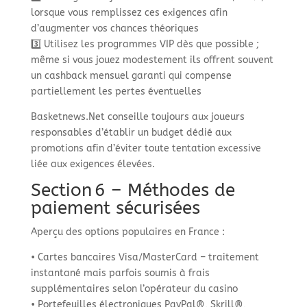
lorsque vous remplissez ces exigences afin
d’augmenter vos chances théoriques
3️⃣ Utilisez les programmes VIP dès que possible ;
même si vous jouez modestement ils offrent souvent
un cashback mensuel garanti qui compense
partiellement les pertes éventuelles
Basketnews.Net conseille toujours aux joueurs
responsables d’établir un budget dédié aux
promotions afin d’éviter toute tentation excessive
liée aux exigences élevées.
Section 6 – Méthodes de
paiement sécurisées
Aperçu des options populaires en France :
• Cartes bancaires Visa/MasterCard – traitement
instantané mais parfois soumis à frais
supplémentaires selon l’opérateur du casino
• Portefeuilles électroniques PayPal®, Skrill®,