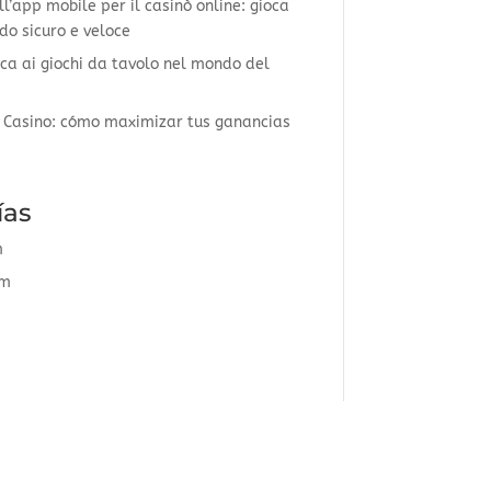
l’app mobile per il casinò online: gioca
do sicuro e veloce
ca ai giochi da tavolo nel mondo del
 Casino: cómo maximizar tus ganancias
ías
m
om