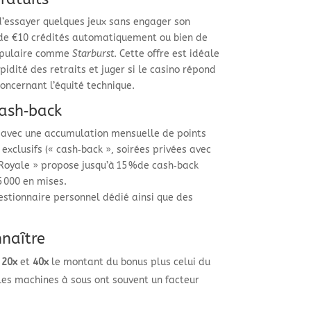
d’essayer quelques jeux sans engager son
ir de €10 crédités automatiquement ou bien de
populaire comme
Starburst
. Cette offre est idéale
rapidité des retraits et juger si le casino répond
ncernant l’équité technique.
cash‑back
avec une accumulation mensuelle de points
 exclusifs (« cash‑back », soirées privées avec
 Royale » propose jusqu’à 15 %​de cash‑back
 000 en mises.
estionnaire personnel dédié ainsi que des
nnaître
e
20x
et
40x
le montant du bonus plus celui du
 (les machines à sous ont souvent un facteur