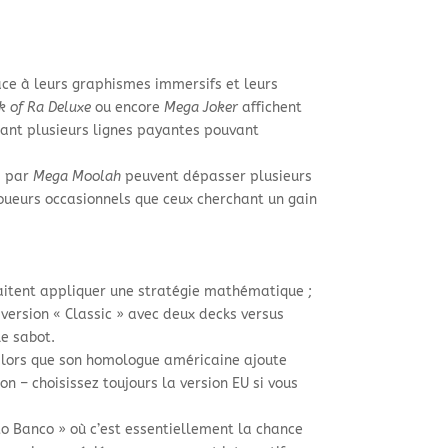
râce à leurs graphismes immersifs et leurs
k of Ra Deluxe
ou encore
Mega Joker
affichent
ant plusieurs lignes payantes pouvant
s par
Mega Moolah
peuvent dépasser plusieurs
 joueurs occasionnels que ceux cherchant un gain
haitent appliquer une stratégie mathématique ;
 version « Classic » avec deux decks versus
le sabot.
alors que son homologue américaine ajoute
 – choisissez toujours la version EU si vous
to Banco » où c’est essentiellement la chance