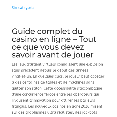
Sin categoría
Guide complet du
casino en ligne – Tout
ce que vous devez
savoir avant de jouer
Les jeux d’argent virtuels connaissent une explosion
sans précédent depuis le début des années
vingt‑et‑un. En quelques clics, le joueur peut accéder
à des centaines de tables et de machines sans
quitter son salon. Cette accessibilité s’accompagne
d’une concurrence féroce entre les opérateurs qui
rivalisent d’innovation pour attirer les parieurs
français. Les nouveaux casinos en ligne 2026 misent
sur des graphismes ultra réalistes, des jackpots