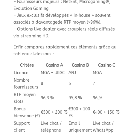
– Fournisseurs majeurs : NetEnt, Microgaming®,
Evolution Gaming.
– Jeux exclusifs développés « in‑house » souvent
associés à davantagede RTP moyen (>96%).
– Options live dealer avec croupiers réels diffusés
via streaming HD.
Enfin comparez rapidement ces éléments grâce au
tableau ci‑dessous :
Critère
Casino A
Casino B
Casino C
Licence
MGA + UKGC
ANJ
MGA
Nombre
8
5
7
fournisseurs
RTP moyen
96,3 %
95,8 %
96,%
slots
Bonus
€300 + 100
€500 + 200 FS
€400 + 150 FS
bienvenue (€)
FS
Support
Live chat /
Email
Live chat /
client
téléphone
uniquement
WhatsApp