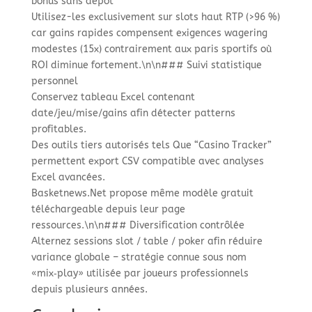
bonus sans dépôt
Utilisez-les exclusivement sur slots haut RTP (>96 %)
car gains rapides compensent exigences wagering
modestes (15x) contrairement aux paris sportifs où
ROI diminue fortement.\n\n### Suivi statistique
personnel
Conservez tableau Excel contenant
date/jeu/mise/gains afin détecter patterns
profitables.
Des outils tiers autorisés tels Que “Casino Tracker”
permettent export CSV compatible avec analyses
Excel avancées.
Basketnews.Net propose même modèle gratuit
téléchargeable depuis leur page
ressources.\n\n### Diversification contrôlée
Alternez sessions slot / table / poker afin réduire
variance globale – stratégie connue sous nom
«mix‑play» utilisée par joueurs professionnels
depuis plusieurs années.