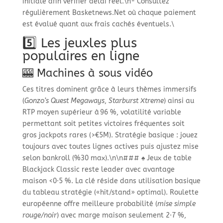
initiale afin vérifier délai réel.\n- Consultez
régulièrement Basketnews.Net où chaque paiement
est évalué quant aux frais cachés éventuels.\
5️⃣ Les jeuxles plus
populaires en ligne
🎰 Machines à sous vidéo
Ces titres dominent grâce à leurs thèmes immersifs
(
Gonzo’s Quest Megaways
,
Starburst Xtreme
) ainsi au
RTP moyen supérieur à 96 %, volatilité variable
permettant soit petites victoires fréquentes soit
gros jackpots rares (>€5M). Stratégie basique : jouez
toujours avec toutes lignes actives puis ajustez mise
selon bankroll (%30 max).\n\n### ♠️ Jeux de table
Blackjack Classic reste leader avec avantage
maison <0·5 %. La clé réside dans utilisation basique
du tableau stratégie («hit/stand» optimal). Roulette
européenne offre meilleure probabilité (
mise simple
rouge/noir
) avec marge maison seulement 2·7 %,