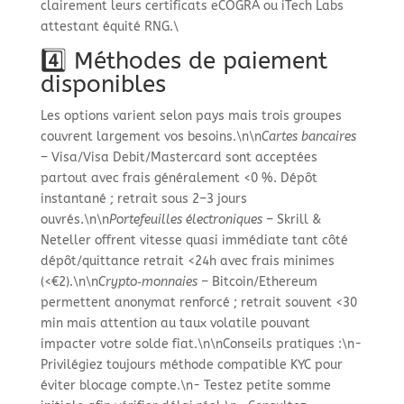
clairement leurs certificats eCOGRA ou iTech Labs
attestant équité RNG.\
4️⃣ Méthodes de paiement
disponibles
Les options varient selon pays mais trois groupes
couvrent largement vos besoins.\n\n
Cartes bancaires
– Visa/Visa Debit/Mastercard sont acceptées
partout avec frais généralement <0 %. Dépôt
instantané ; retrait sous 2–3 jours
ouvrés.\n\n
Portefeuilles électroniques
– Skrill &
Neteller offrent vitesse quasi immédiate tant côté
dépôt/quittance retrait <24h avec frais minimes
(<€2).\n\n
Crypto‑monnaies
– Bitcoin/Ethereum
permettent anonymat renforcé ; retrait souvent <30
min mais attention au taux volatile pouvant
impacter votre solde fiat.\n\nConseils pratiques :\n-
Privilégiez toujours méthode compatible KYC pour
éviter blocage compte.\n- Testez petite somme