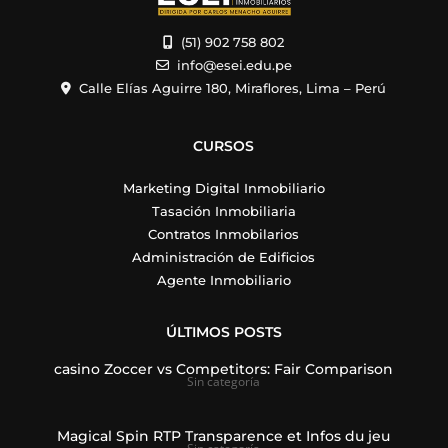
(51) 902 758 802
info@esei.edu.pe
Calle Elías Aguirre 180, Miraflores, Lima – Perú
CURSOS
Marketing Digital Inmobiliario
Tasación Inmobiliaria
Contratos Inmobilarios
Administración de Edificios
Agente Inmobiliario
ÚLTIMOS POSTS
casino Zoccer vs Competitors: Fair Comparison
Sin categoría
Magical Spin RTP Transparence et Infos du jeu