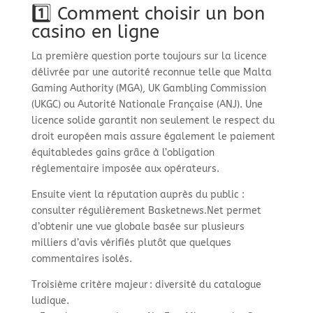
1️⃣ Comment choisir un bon
casino en ligne
La première question porte toujours sur la licence
délivrée par une autorité reconnue telle que Malta
Gaming Authority (MGA), UK Gambling Commission
(UKGC) ou Autorité Nationale Française (ANJ). Une
licence solide garantit non seulement le respect du
droit européen mais assure également le paiement
équitabledes gains grâce à l’obligation
réglementaire imposée aux opérateurs.
Ensuite vient la réputation auprès du public :
consulter régulièrement Basketnews.Net permet
d’obtenir une vue globale basée sur plusieurs
milliers d’avis vérifiés plutôt que quelques
commentaires isolés.
Troisième critère majeur : diversité du catalogue
ludique.