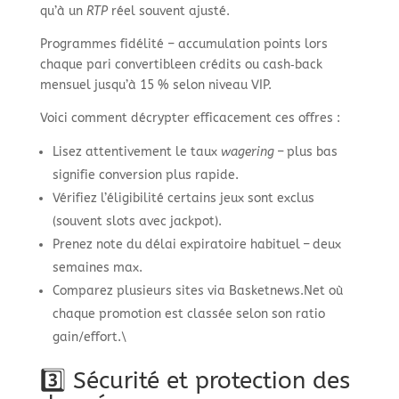
qu’à un
RTP
réel souvent ajusté.
Programmes fidélité – accumulation points lors
chaque pari convertibleen crédits ou cash‑back
mensuel jusqu’à 15 % selon niveau VIP.
Voici comment décrypter efficacement ces offres :
Lisez attentivement le taux
wagering
– plus bas
signifie conversion plus rapide.
Vérifiez l’éligibilité certains jeux sont exclus
(souvent slots avec jackpot).
Prenez note du délai expiratoire habituel – deux
semaines max.
Comparez plusieurs sites via Basketnews.Net où
chaque promotion est classée selon son ratio
gain/effort.\
3️⃣ Sécurité et protection des