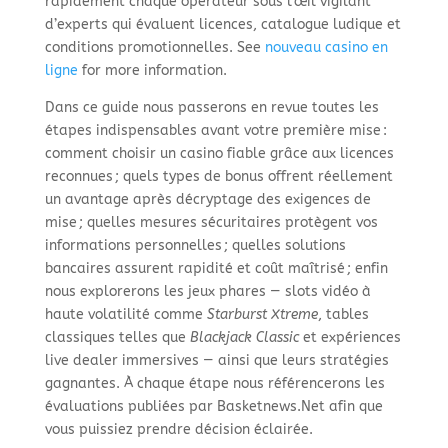
rapidement chaque opérateur sous l’œil vigilant
d’experts qui évaluent licences, catalogue ludique et
conditions promotionnelles. See
nouveau casino en
ligne
for more information.
Dans ce guide nous passerons en revue toutes les
étapes indispensables avant votre première mise :
comment choisir un casino fiable grâce aux licences
reconnues ; quels types de bonus offrent réellement
un avantage après décryptage des exigences de
mise ; quelles mesures sécuritaires protègent vos
informations personnelles ; quelles solutions
bancaires assurent rapidité et coût maîtrisé ; enfin
nous explorerons les jeux phares — slots vidéo à
haute volatilité comme
Starburst Xtreme
, tables
classiques telles que
Blackjack Classic
et expériences
live dealer immersives — ainsi que leurs stratégies
gagnantes. À chaque étape nous référencerons les
évaluations publiées par Basketnews.Net afin que
vous puissiez prendre décision éclairée.