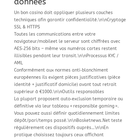
données
Un bon casino doit appliquer plusieurs couches
techniques afin garantir confidentialité.\n\nCryptage
SSL & HTTPS
Toutes les communications entre votre
navigateur/mobile​et le serveur sont chiffrées avec
AES‑256 bits – même vos numéros cartes restent
illisibles pendant leur transit.\n\nProcessus KYC /
AML
Conformément aux normes anti‑blanchiment
européennes ils exigent pièces justificatives (pièce
identité + justificatif domicile) avant tout retrait
supérieur à €1000.\n\nOutils responsables
La plupart proposent auto‑exclusion temporaire ou
définitive via leur tableau « responsible gaming ».
Vous pouvez aussi définir quotidiennement limites
dépôt/pari/temps passé.\n\nBasketnews.Net teste
régulièrement ces dispositifs auprès…\n\nEn
pratique choisissez toujours ceux affichant