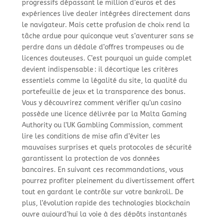
progressifs dépassant le million d’euros et des
expériences live dealer intégrées directement dans
le navigateur. Mais cette profusion de choix rend la
tâche ardue pour quiconque veut s’aventurer sans se
perdre dans un dédale d’offres trompeuses ou de
licences douteuses. C’est pourquoi un guide complet
devient indispensable : il décortique les critères
essentiels comme la légalité du site, la qualité du
portefeuille de jeux et la transparence des bonus.
Vous y découvrirez comment vérifier qu’un casino
possède une licence délivrée par la Malta Gaming
Authority ou l’UK Gambling Commission, comment
lire les conditions de mise afin d’éviter les
mauvaises surprises et quels protocoles de sécurité
garantissent la protection de vos données
bancaires. En suivant ces recommandations, vous
pourrez profiter pleinement du divertissement offert
tout en gardant le contrôle sur votre bankroll. De
plus, l’évolution rapide des technologies blockchain
ouvre aujourd’hui la voie à des dépôts instantanés