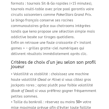
formats : tournois Sit‑&‑Go rapides (<15 minutes),
tournois multi‑table avec prize pool garantis voire
circuits saisonniers comme
PokerStars Grand Prix
.
Le bingo français conserve ses racines
communautaires grâce aux chatrooms intégrées
tandis que keno propose une sélection simple mais
addictive basée sur tirages quotidiens.
Enfin on retrouve une foule croissante d’« instant
games » – grilles gratte-ciel numériques qui
délivrent résultats immédiatement après clic.
Critères de choix d’un jeu selon son profil
joueur
• Volatilité vs stabilité : choisissez une machine
haute volatilité (
Dead or Alive
) si vous ciblez gros
jackpots rares ; optez plutôt pour faible volatilité
(
Book of Dead
) si vous préférez gagner fréquemment
petites sommes.
• Taille du bankroll : réservez au moins
50×
votre
mise maximale prévue afin d’éviter toute faillite