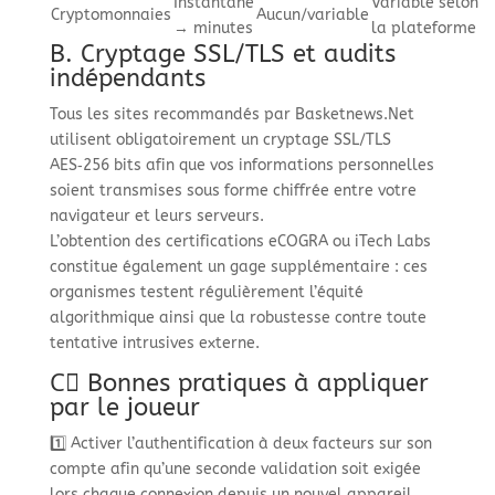
Instantané
Variable selon
Cryptomonnaies
Aucun/variable
→ minutes
la plateforme
B. Cryptage SSL/TLS et audits
indépendants
Tous les sites recommandés par Basketnews.Net
utilisent obligatoirement un cryptage SSL/TLS
AES‑256 bits afin que vos informations personnelles
soient transmises sous forme chiffrée entre votre
navigateur et leurs serveurs.
L’obtention des certifications eCOGRA ou iTech Labs
constitue également un gage supplémentaire : ces
organismes testent régulièrement l’équité
algorithmique ainsi que la robustesse contre toute
tentative intrusives externe.
C️⃣ Bonnes pratiques à appliquer
par le joueur
1️⃣ Activer l’authentification à deux facteurs sur son
compte afin qu’une seconde validation soit exigée
lors chaque connexion depuis un nouvel appareil.