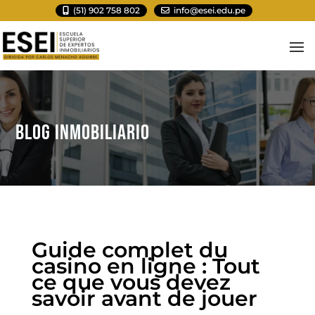
(51) 902 758 802
info@esei.edu.pe
BLOG INMOBILIARIO
Guide complet du
casino en ligne : Tout
ce que vous devez
savoir avant de jouer