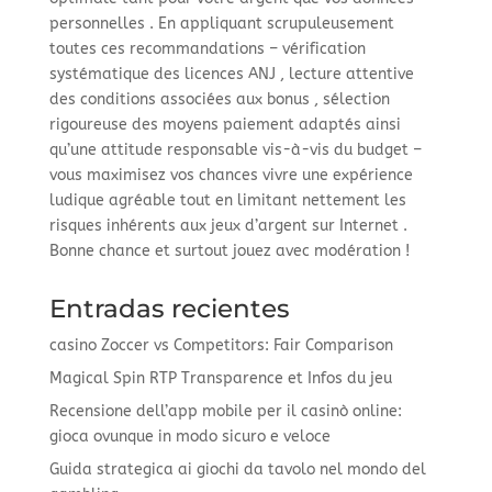
personnelles . En appliquant scrupuleusement
toutes ces recommandations – vérification
systématique des licences ANJ , lecture attentive
des conditions associées aux bonus , sélection
rigoureuse des moyens paiement adaptés ainsi
qu’une attitude responsable vis-à-vis du budget –
vous maximisez vos chances vivre une expérience
ludique agréable tout en limitant nettement les
risques inhérents aux jeux d’argent sur Internet .
Bonne chance et surtout jouez avec modération !
Entradas recientes
casino Zoccer vs Competitors: Fair Comparison
Magical Spin RTP Transparence et Infos du jeu
Recensione dell’app mobile per il casinò online:
gioca ovunque in modo sicuro e veloce
Guida strategica ai giochi da tavolo nel mondo del