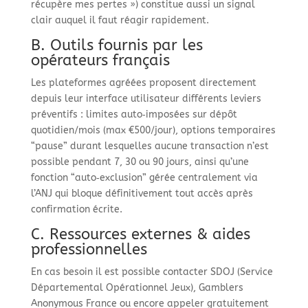
récupère mes pertes ») constitue aussi un signal
clair auquel il faut réagir rapidement.
B. Outils fournis par les
opérateurs français
Les plateformes agréées proposent directement
depuis leur interface utilisateur différents leviers
préventifs : limites auto‑imposées sur dépôt
quotidien/mois (max €500/jour), options temporaires
“pause” durant lesquelles aucune transaction n’est
possible pendant 7, 30 ou 90 jours, ainsi qu’une
fonction “auto‑exclusion” gérée centralement via
l’ANJ qui bloque définitivement tout accès après
confirmation écrite.
C.​ Ressources externes & aides
professionnelles
En cas besoin il est possible contacter SDOJ (Service
Départemental Opérationnel Jeux), Gamblers
Anonymous France ou encore appeler gratuitement