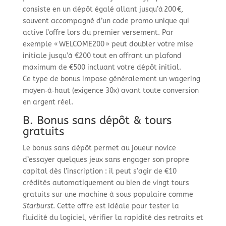
consiste en un dépôt égalé allant jusqu’à 200 €,
souvent accompagné d’un code promo unique qui
active l’offre lors du premier versement. Par
exemple « WELCOME200 » peut doubler votre mise
initiale jusqu’à €200 tout en offrant un plafond
maximum de €500 incluant votre dépôt initial.
Ce type de bonus impose généralement un wagering
moyen‑à‑haut (exigence 30x) avant toute conversion
en argent réel.
B. Bonus sans dépôt & tours
gratuits
Le bonus sans dépôt permet au joueur novice
d’essayer quelques jeux sans engager son propre
capital dès l’inscription : il peut s’agir de €10
crédités automatiquement ou bien de vingt tours
gratuits sur une machine à sous populaire comme
Starburst
. Cette offre est idéale pour tester la
fluidité du logiciel, vérifier la rapidité des retraits et