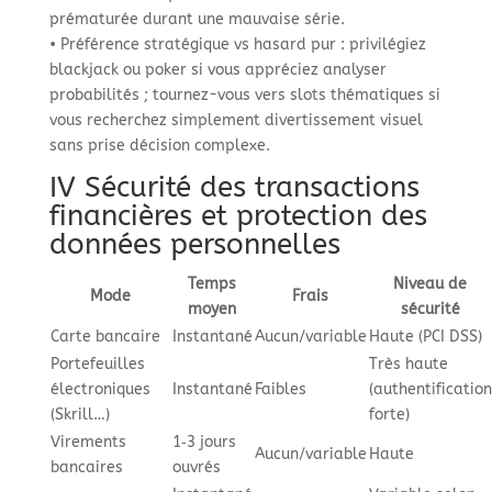
prématurée durant une mauvaise série.
• Préférence stratégique vs hasard pur : privilégiez
blackjack ou poker si vous appréciez analyser
probabilités ; tournez-vous vers slots thématiques si
vous recherchez simplement divertissement visuel
sans prise décision complexe.
IV Sécurité des transactions
financières et protection des
données personnelles
Temps
Niveau de
Mode
Frais
moyen
sécurité
Carte bancaire
Instantané
Aucun/variable
Haute (PCI DSS)
Portefeuilles
Très haute
électroniques
Instantané
Faibles
(authentification
(Skrill…)
forte)
Virements
1‑3 jours
Aucun/variable
Haute
bancaires
ouvrés