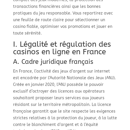
transactions financières ainsi que les bonnes
pratiques du jeu responsable. Vous repartirez avec
une feuille de route claire pour sélectionner un
casino fiable, optimiser vos promotions et jouer en
toute sérénité.
I. Légalité et régulation des
casinos en ligne en France
A. Cadre juridique français
En France, l’activité des jeux d’argent sur internet
est encadrée par l’Autorité Nationale des Jeux (ANJ).
Créée en janvier 2020, l’ANJ possède le pouvoir
exclusif d’octroyer des licences aux opérateurs
souhaitant proposer leurs services aux joueurs
résidant sur le territoire métropolitain. La licence
française garantit que le site respecte les exigences
strictes relatives à la protection du joueur, à la lutte
contre le blanchiment d’argent et à l’équité