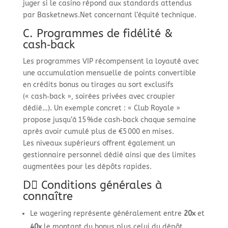
juger si le casino répond aux standards attendus
par Basketnews.Net concernant l’équité technique.
C. Programmes de fidélité &
cash‑back
Les programmes VIP récompensent la loyauté avec
une accumulation mensuelle de points convertible
en crédits bonus ou tirages au sort exclusifs
(« cash‑back », soirées privées avec croupier
dédié…). Un exemple concret : « Club Royale »
propose jusqu’à 15 %​de cash‑back chaque semaine
après avoir cumulé plus de €5 000 en mises.
Les niveaux supérieurs offrent également un
gestionnaire personnel dédié ainsi que des limites
augmentées pour les dépôts rapides.
D️⃣ Conditions générales à
connaître
Le wagering représente généralement entre
20x
et
40x
le montant du bonus plus celui du dépôt