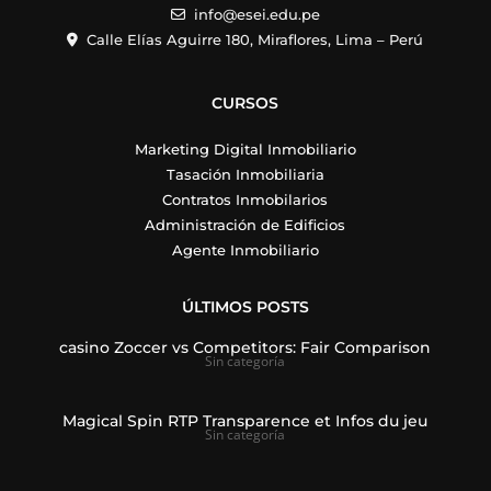
info@esei.edu.pe
Calle Elías Aguirre 180, Miraflores, Lima – Perú
CURSOS
Marketing Digital Inmobiliario
Tasación Inmobiliaria
Contratos Inmobilarios
Administración de Edificios
Agente Inmobiliario
ÚLTIMOS POSTS
casino Zoccer vs Competitors: Fair Comparison
Sin categoría
Magical Spin RTP Transparence et Infos du jeu
Sin categoría