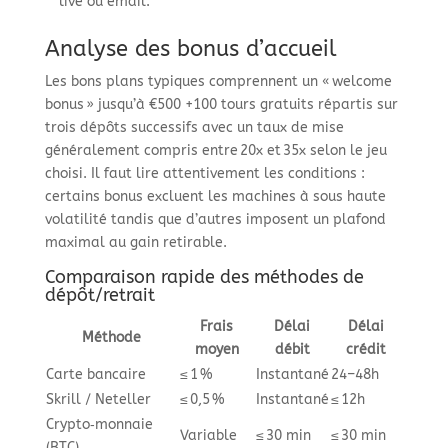
live ou email.
Analyse des bonus d’accueil
Les bons plans typiques comprennent un « welcome
bonus » jusqu’à €500 +100 tours gratuits répartis sur
trois dépôts successifs avec un taux de mise
généralement compris entre 20x et 35x selon le jeu
choisi. Il faut lire attentivement les conditions :
certains bonus excluent les machines à sous haute
volatilité tandis que d’autres imposent un plafond
maximal au gain retirable.
Comparaison rapide des méthodes de
dépôt/retrait
Frais
Délai
Délai
Méthode
moyen
débit
crédit
Carte bancaire
≤ 1 %
Instantané
24–48h
Skrill / Neteller
≤ 0,5 %
Instantané
≤ 12h
Crypto‑monnaie
Variable
≤ 30 min
≤ 30 min
(BTC)