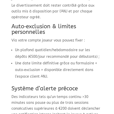
Le divertissement doit rester contrôlé grâce aux
outils mis à disposition par l’ANJ et par chaque
opérateur agréé.
Auto‑exclusion & limites
personnelles
Via votre compte joueur vous pouvez fixer :
Un plafond quotidien/hebdomadaire sur les
dépôts (€500/jour recommandé pour débutants) ;
Une date limite définitive grâce au formulaire «
auto‑exclusion » disponible directement dans
l’espace client ANJ.
Système d’alerte précoce
Des indicateurs tels qu’un temps continu >30
minutes sans pause ou plus de trois sessions
consécutives supérieures à €200 doivent déclencher