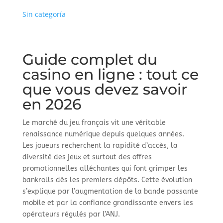
Sin categoría
Guide complet du
casino en ligne : tout ce
que vous devez savoir
en 2026
Le marché du jeu français vit une véritable
renaissance numérique depuis quelques années.
Les joueurs recherchent la rapidité d’accès, la
diversité des jeux et surtout des offres
promotionnelles alléchantes qui font grimper les
bankrolls dès les premiers dépôts. Cette évolution
s’explique par l’augmentation de la bande passante
mobile et par la confiance grandissante envers les
opérateurs régulés par l’ANJ.