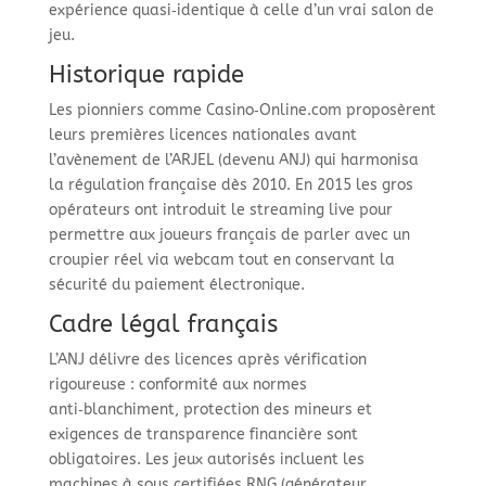
expérience quasi‑identique à celle d’un vrai salon de
jeu.
Historique rapide
Les pionniers comme Casino‑Online.com proposèrent
leurs premières licences nationales avant
l’avènement de l’ARJEL (devenu ANJ) qui harmonisa
la régulation française dès 2010. En 2015 les gros
opérateurs ont introduit le streaming live pour
permettre aux joueurs français de parler avec un
croupier réel via webcam tout en conservant la
sécurité du paiement électronique.
Cadre légal français
L’ANJ délivre des licences après vérification
rigoureuse : conformité aux normes
anti‑blanchiment, protection des mineurs et
exigences de transparence financière sont
obligatoires. Les jeux autorisés incluent les
machines à sous certifiées RNG (générateur