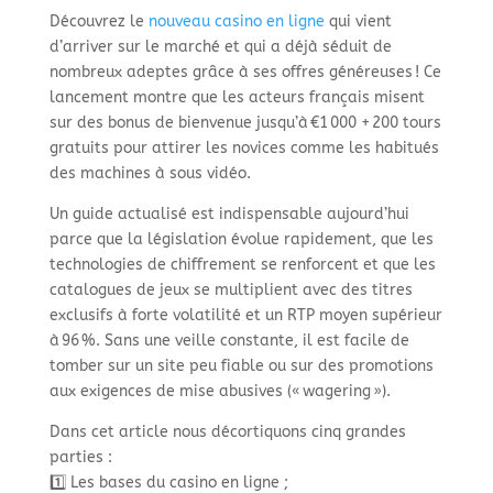
Découvrez le
nouveau casino en ligne
qui vient
d’arriver sur le marché et qui a déjà séduit de
nombreux adeptes grâce à ses offres généreuses ! Ce
lancement montre que les acteurs français misent
sur des bonus de bienvenue jusqu’à €1 000 + 200 tours
gratuits pour attirer les novices comme les habitués
des machines à sous vidéo.
Un guide actualisé est indispensable aujourd’hui
parce que la législation évolue rapidement, que les
technologies de chiffrement se renforcent et que les
catalogues de jeux se multiplient avec des titres
exclusifs à forte volatilité et un RTP moyen supérieur
à 96 %. Sans une veille constante, il est facile de
tomber sur un site peu fiable ou sur des promotions
aux exigences de mise abusives (« wagering »).
Dans cet article nous décortiquons cinq grandes
parties :
1️⃣ Les bases du casino en ligne ;