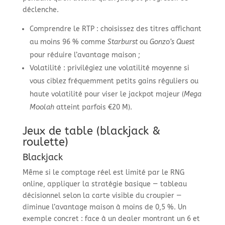
déclenche.
Comprendre le RTP : choisissez des titres affichant
au moins 96 % comme
Starburst
ou
Gonzo’s Quest
pour réduire l’avantage maison ;
Volatilité : privilégiez une volatilité moyenne si
vous ciblez fréquemment petits gains réguliers ou
haute volatilité pour viser le jackpot majeur (
Mega
Moolah
atteint parfois €20 M).
Jeux de table (blackjack &
roulette)
Blackjack
Même si le comptage réel est limité par le RNG
online, appliquer la stratégie basique — tableau
décisionnel selon la carte visible du croupier —
diminue l’avantage maison à moins de 0,5 %. Un
exemple concret : face à un dealer montrant un 6 et