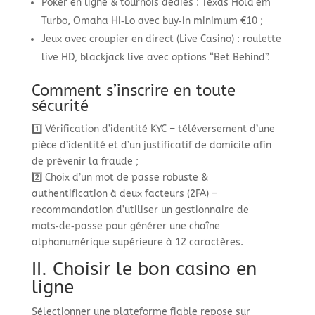
Poker en ligne & tournois dédiés : Texas Hold’em
Turbo, Omaha Hi‑Lo avec buy‑in minimum €10 ;
Jeux avec croupier en direct (Live Casino) : roulette
live HD, blackjack live avec options “Bet Behind”.
Comment s’inscrire en toute
sécurité
1️⃣ Vérification d’identité KYC – téléversement d’une
pièce d’identité et d’un justificatif de domicile afin
de prévenir la fraude ;
2️⃣ Choix d’un mot de passe robuste &
authentification à deux facteurs (2FA) –
recommandation d’utiliser un gestionnaire de
mots‑de‑passe pour générer une chaîne
alphanumérique supérieure à 12 caractères.
II. Choisir le bon casino en
ligne
Sélectionner une plateforme fiable repose sur