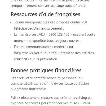
une notification interne incitant le joueur à activer
temporairement son verrouillage auto‑détecté.
Ressources d’aide françaises
Joueurs‑Responsables.org propose guides PDF
téléchargeables gratuitement ;
Le numéro vert ANJ « 0800 123 456 » assure écoute
anonyme disponible tous les jours ouvrés ;
Forums communautaires modérés où
Basketnews.Net publie régulièrement des articles
éducatifs sur la prévention.
Bonnes pratiques financières
Séparez votre compte bancaire personnel du
compte dédié au jeu afin d’éviter toute confusion
budgétaire inattendue.
Évitez absolument recours aux crédits revolving ou
avances bancaires pour financer vos mises — cela