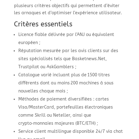
plusieurs critères objectifs qui permettent d’éviter
les arnaques et d’optimiser l’expérience utilisateur.
Critères essentiels
Licence fiable délivrée par l’ANJ ou équivalent
européen ;
Réputation mesurée par les avis clients sur des
sites spécialisés tels que Basketnews.Net,
Trustpilot ou AskGamblers ;
Catalogue varié incluant plus de 1500 titres
différents dont au moins 200 machines à sous
nouvelles chaque mois ;
Méthodes de paiement diversifiées : cartes
Visa/MasterCard, portefeuilles électroniques
comme Skrill ou Neteller, ainsi que
crypto‑monnaies majeures (BTC/ETH) ;
Service client multilingue disponible 24/7 via chat