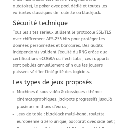
aléatoire), le poker avec pool dédié et toutes les
variantes classiques de roulette ou blackjack.
Sécurité technique
Tous les sites sérieux utilisent le protocole SSL/TLS
avec chiffrement AES‑256 bits pour protéger les
données personnelles et bancaires. Des audits
indépendants valident l’équité du RNG grâce aux
certifications eCOGRA ou iTech Labs ; ces rapports
sont publiés annuellement afin que les joueurs
puissent vérifier l’intégrité des logiciels.
Les types de jeux proposés
Machines à sous vidéo & classiques : thèmes
cinématographiques, jackpots progressifs jusqu’à
plusieurs millions d’euros ;
Jeux de table : blackjack multi‑hand, roulette
européenne à zéro unique, baccarat avec side‑bet ;