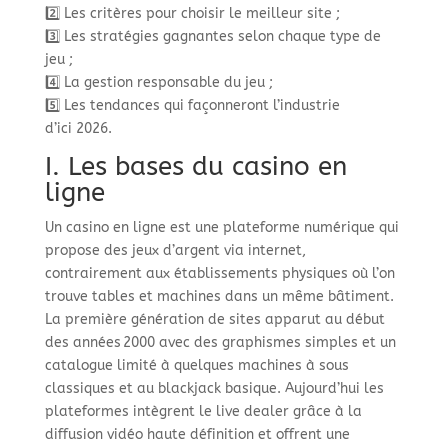
2️⃣ Les critères pour choisir le meilleur site ;
3️⃣ Les stratégies gagnantes selon chaque type de
jeu ;
4️⃣ La gestion responsable du jeu ;
5️⃣ Les tendances qui façonneront l’industrie
d’ici 2026.
I. Les bases du casino en
ligne
Un casino en ligne est une plateforme numérique qui
propose des jeux d’argent via internet,
contrairement aux établissements physiques où l’on
trouve tables et machines dans un même bâtiment.
La première génération de sites apparut au début
des années 2000 avec des graphismes simples et un
catalogue limité à quelques machines à sous
classiques et au blackjack basique. Aujourd’hui les
plateformes intègrent le live dealer grâce à la
diffusion vidéo haute définition et offrent une