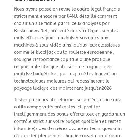
Nous avons passé en revue le cadre légal français
strictement encadré par l’ANJ, détaillé comment
choisir un site fiable parmi ceux analysés par
Basketnews.Net, présenté des stratégies simples
mais efficaces pour maximiser vos gains aux
machines à sous vidéo ainsi qu’aux jeux classiques
comme le blackjack ou la roulette européenne ,
souligné l’importance capitale d’une pratique
responsable afin que plaisir rime toujours avec
maîtrise budgétaire , puis exploré les innovations
technologiques majeures qui redessineront le
paysage ludique dès maintenant jusqu’en​2026.
Testez plusieurs plateformes sécurisées grâce aux
outils comparatifs présentés ici, profitez
intelligemment des bonus offerts tout en gardant un
contrôle strict sur votre budget quotidien et restez
informé(e)s des dernières avancées techniques afin
d’exploiter pleinement chaque nouvelle expérience