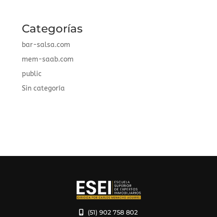
Categorías
bar-salsa.com
mem-saab.com
public
Sin categoría
(51) 902 758 802