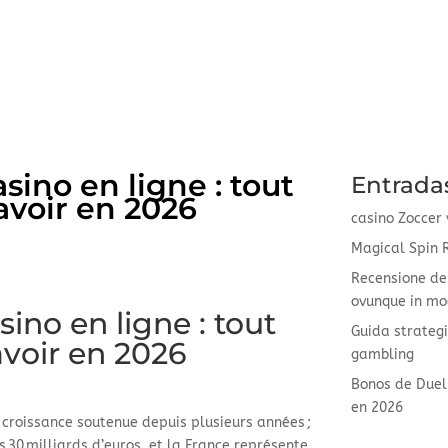
ino en ligne : tout
Entrada
avoir en 2026
casino Zoccer
Magical Spin R
Recensione del
ovunque in mo
ino en ligne : tout
Guida strategi
voir en 2026
gambling
Bonos de Duel
en 2026
 croissance soutenue depuis plusieurs années ;
30 milliards d’euros, et la France représente