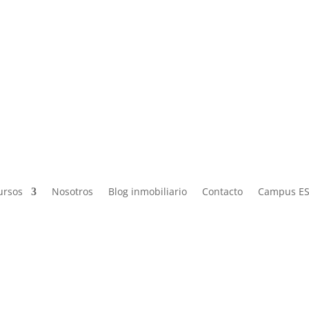
ursos
Nosotros
Blog inmobiliario
Contacto
Campus ES