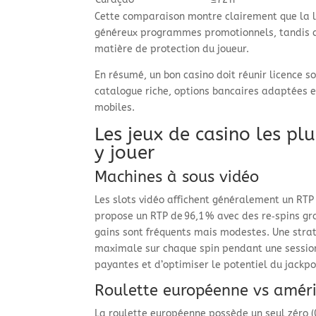
Cette comparaison montre clairement que la l
généreux programmes promotionnels, tandis qu
matière de protection du joueur.
En résumé, un bon casino doit réunir licence s
catalogue riche, options bancaires adaptées et
mobiles.
Les jeux de casino les p
y jouer
Machines à sous vidéo
Les slots vidéo affichent généralement un RTP
propose un RTP de 96,1 % avec des re‑spins grat
gains sont fréquents mais modestes. Une strat
maximale sur chaque spin pendant une session 
payantes et d’optimiser le potentiel du jackpot
Roulette européenne vs amér
La roulette européenne possède un seul zéro (0