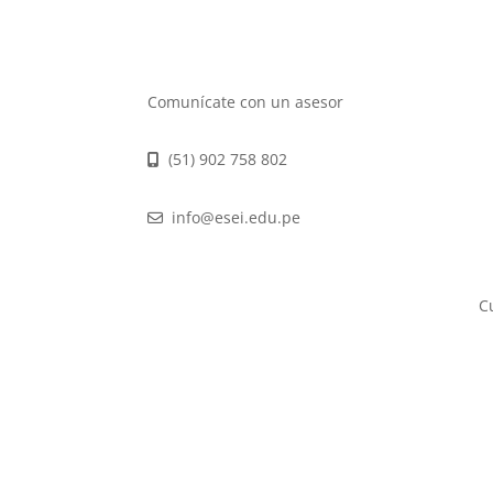
Comunícate con un asesor
(51) 902 758 802
info@esei.edu.pe
C