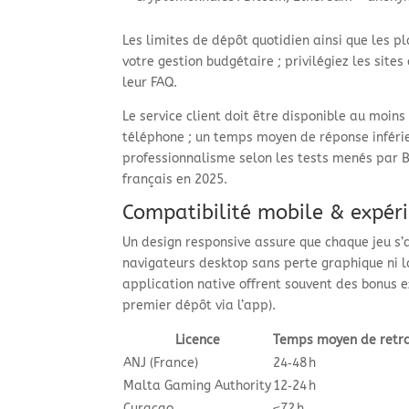
Les limites de dépôt quotidien ainsi que les 
votre gestion budgétaire ; privilégiez les site
leur FAQ.
Le service client doit être disponible au moins
téléphone ; un temps moyen de réponse inférie
professionnalisme selon les tests menés par 
français en 2025.
Compatibilité mobile & expéri
Un design responsive assure que chaque jeu s’
navigateurs desktop sans perte graphique ni l
application native offrent souvent des bonus e
premier dépôt via l’app).
Licence
Temps moyen de retra
ANJ (France)
24‑48 h
Malta Gaming Authority
12‑24 h
Curaçao
≤72 h