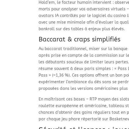
Hold’em, le facteur humain intervient : observ
morts pour analyser vos adversaires virtuels 
avatars IA contrôlés par le logiciel du casino
avec une mise minimale afin d’évaluer la qua
bankroll sur des tables à enjeux plus élevés.
Baccarat & craps simplifiés
Au baccarat traditionnel, miser sur la banqu
après prise en compte de la commission sur le
les débutants soucieux de limiter leurs perte
résume souvent à deux paris simples : « Pass 
Pass » (≈1,36 %). Ces options offrent un bon po
expérimenter l’ambiance du dés sans se perdr
proposées dans les versions américaines plus
En maîtrisant ces bases – RTP moyen des slots 
roulette européenne et américaine, tableau s
chances d’obtenir des gains réguliers tout en 
par chaque jeu phare répertorié sur Basketne