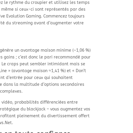
ez le rythme du croupier et utilisez les temps
– même si ceux-ci sont représentés par des
 live Evolution Gaming. Commencez toujours
lité du streaming avant d’augmenter votre
e génère un avantage maison minime (~1,06 %)
s gains ; c’est donc le pari recommandé pour
s. Le craps peut sembler intimidant mais se
Line » (avantage maison ≈1,41 %) et « Don’t
int d’entrée pour ceux qui souhaitent
e dans la multitude d’options secondaires
 complexes.
vidéo, probabilités différenciées entre
tratégique du blackjack – vous augmentez vos
profitant pleinement du divertissement offert
ws.Net.