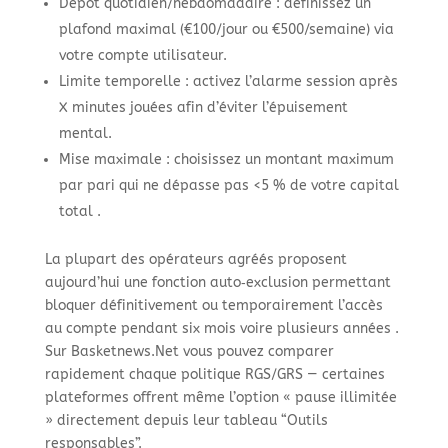
Dépôt quotidien/hebdomadaire : définissez un
plafond maximal (€100/jour ou €500/semaine) via
votre compte utilisateur.
Limite temporelle : activez l’alarme session après
X minutes jouées afin d’éviter l’épuisement
mental.
Mise maximale : choisissez un montant maximum
par pari qui ne dépasse pas <5 % de votre capital
total .
La plupart des opérateurs agréés proposent
aujourd’hui une fonction auto‑exclusion permettant
bloquer définitivement ou temporairement l’accès
au compte pendant six mois voire plusieurs années .
Sur Basketnews.Net vous pouvez comparer
rapidement chaque politique RGS/GRS — certaines
plateformes offrent même l’option « pause illimitée
» directement depuis leur tableau “Outils
responsables”.