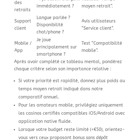
des
immédiatement ?
moyen retrait”.
retraits
Langue parlée ?
Support
Avis utilisateurs
Disponibilité
client
“Service client”.
chat/phone ?
Je joue
Mobile /
Test “Compatibilité
principalement sur
App
mobile”.
smartphone ?
Après avoir complété ce tableau mental, pondérez
chaque critère selon son importance relative :
Si votre priorité est rapidité, donnez plus poids au
temps moyen retrait indiqué dans notre
comparatif annuel.
Pour les amateurs mobile, privilégiez uniquement
les casinos certifiés compatibles iOS/Android avec
application native fluide.
Lorsque votre budget reste limité (<€50), orientez-
vous vers ceux proposant
bonus sans dépôt