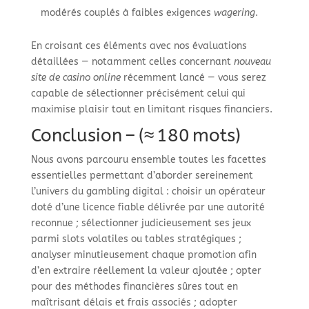
modérés couplés à faibles exigences
wagering
.
En croisant ces éléments avec nos évaluations
détaillées — notamment celles concernant
nouveau
site de casino online
récemment lancé — vous serez
capable de sélectionner précisément celui qui
maximise plaisir tout en limitant risques financiers.
Conclusion – (≈ 180 mots)
Nous avons parcouru ensemble toutes les facettes
essentielles permettant d’aborder sereinement
l’univers du gambling digital : choisir un opérateur
doté d’une licence fiable délivrée par une autorité
reconnue ; sélectionner judicieusement ses jeux
parmi slots volatiles ou tables stratégiques ;
analyser minutieusement chaque promotion afin
d’en extraire réellement la valeur ajoutée ; opter
pour des méthodes financières sûres tout en
maîtrisant délais et frais associés ; adopter