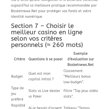
aujourd’hui la meilleure pratique recommandée par
Basketnews.Net pour protéger vos fonds et votre
identité numérique.
Section 7 – Choisir le
meilleur casino en ligne
selon vos critères
personnels (≈ 260 mots)
Exemple
Critère
Questions à se poser
d’évaluation sur
Basketnews.Net
Classement
Quel est mon
Budget
“Meilleurs bonus
capital initial ?
low‑budget”.
Type de
Slots vs Live dealer
Filtre “Top jeux vidéo
jeu
vs Poker
slots”.
préféré
Rapidité
Ai‑je besoin d’argent
Tableau “Temps