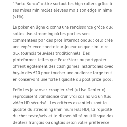
“Punto Banco” attire surtout les high rollers grâce à
ses mises minimales élevées mais son edge minime
(<1%).
Le poker en ligne a connu une renaissance grâce aux
salles live‑streaming où les parties sont
commentées par des pros internationaux ; cela crée
une expérience spectateur‑joueur unique similaire
aux tournois télévisés traditionnels. Des
plateformes telles que PokerStars ou partypoker
offrent également des cash games instantanés avec
buy‑in dès €10 pour toucher une audience large tout
en conservant une forte liquidité du pool prize‑pool .
Enfin les jeux avec croupier réel (« Live Dealer »)
reproduisent l’ambiance d’un vrai casino via un flux
vidéo HD sécurisé . Les critères essentiels sont la
qualité du streaming (minimum Full HD), la rapidité
du chat texte/voix et la disponibilité multilingue des
dealers français ou anglais selon votre préférence.