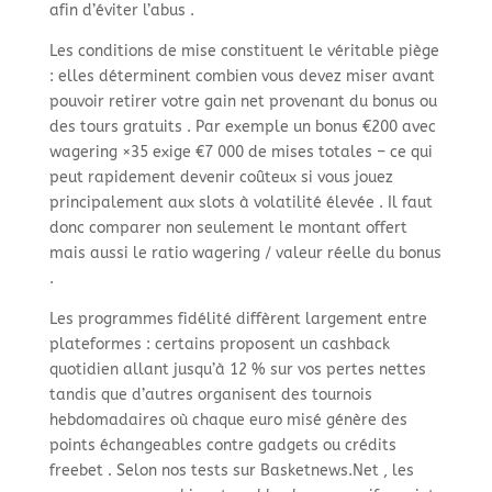
afin d’éviter l’abus .
Les conditions de mise constituent le véritable piège
: elles déterminent combien vous devez miser avant
pouvoir retirer votre gain net provenant du bonus ou
des tours gratuits . Par exemple un bonus €200 avec
wagering ×35 exige €7 000 de mises totales – ce qui
peut rapidement devenir coûteux si vous jouez
principalement aux slots à volatilité élevée . Il faut
donc comparer non seulement le montant offert
mais aussi le ratio wagering / valeur réelle du bonus
.
Les programmes fidélité diffèrent largement entre
plateformes : certains proposent un cashback
quotidien allant jusqu’à 12 % sur vos pertes nettes
tandis que d’autres organisent des tournois
hebdomadaires où chaque euro misé génère des
points échangeables contre gadgets ou crédits
freebet . Selon nos tests sur Basketnews.Net , les