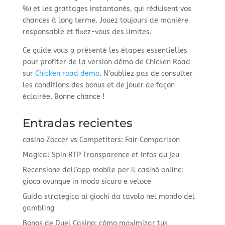
%) et les grattages instantanés, qui réduisent vos
chances à long terme. Jouez toujours de manière
responsable et fixez-vous des limites.
Ce guide vous a présenté les étapes essentielles
pour profiter de la version démo de Chicken Road
sur
Chicken road demo
. N’oubliez pas de consulter
les conditions des bonus et de jouer de façon
éclairée. Bonne chance !
Entradas recientes
casino Zoccer vs Competitors: Fair Comparison
Magical Spin RTP Transparence et Infos du jeu
Recensione dell’app mobile per il casinò online:
gioca ovunque in modo sicuro e veloce
Guida strategica ai giochi da tavolo nel mondo del
gambling
Bonos de Duel Casino: cómo maximizar tus