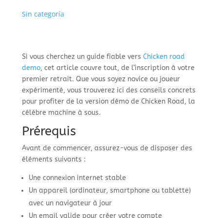
Sin categoría
Si vous cherchez un guide fiable vers
Chicken road
demo
, cet article couvre tout, de l’inscription à votre
premier retrait. Que vous soyez novice ou joueur
expérimenté, vous trouverez ici des conseils concrets
pour profiter de la version démo de Chicken Road, la
célèbre machine à sous.
Prérequis
Avant de commencer, assurez-vous de disposer des
éléments suivants :
Une connexion internet stable
Un appareil (ordinateur, smartphone ou tablette)
avec un navigateur à jour
Un email valide pour créer votre compte