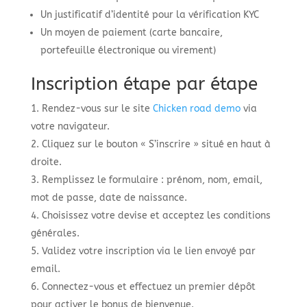
Un justificatif d’identité pour la vérification KYC
Un moyen de paiement (carte bancaire,
portefeuille électronique ou virement)
Inscription étape par étape
Rendez-vous sur le site
Chicken road demo
via
votre navigateur.
Cliquez sur le bouton « S’inscrire » situé en haut à
droite.
Remplissez le formulaire : prénom, nom, email,
mot de passe, date de naissance.
Choisissez votre devise et acceptez les conditions
générales.
Validez votre inscription via le lien envoyé par
email.
Connectez-vous et effectuez un premier dépôt
pour activer le bonus de bienvenue.