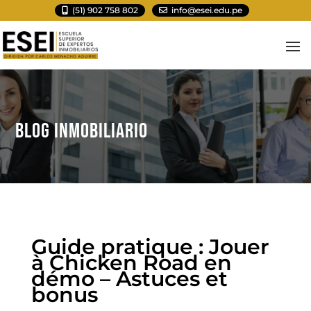
(51) 902 758 802
info@esei.edu.pe
BLOG INMOBILIARIO
Guide pratique : Jouer
à Chicken Road en
démo – Astuces et
bonus