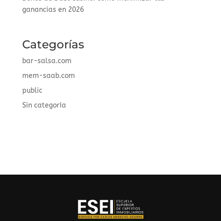
ganancias en 2026
Categorías
bar-salsa.com
mem-saab.com
public
Sin categoría