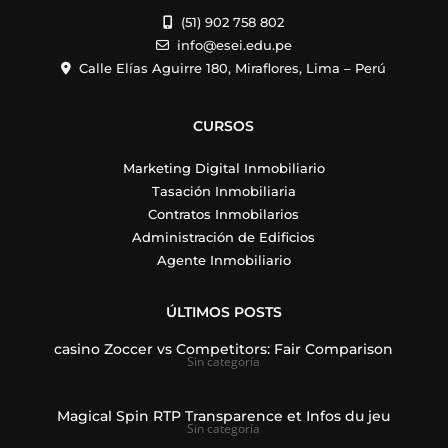
(51) 902 758 802
info@esei.edu.pe
Calle Elías Aguirre 180, Miraflores, Lima – Perú
CURSOS
Marketing Digital Inmobiliario
Tasación Inmobiliaria
Contratos Inmobilarios
Administración de Edificios
Agente Inmobiliario
ÚLTIMOS POSTS
casino Zoccer vs Competitors: Fair Comparison
Sin categoría
Magical Spin RTP Transparence et Infos du jeu
Sin categoría