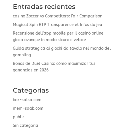
Entradas recientes
casino Zoccer vs Competitors: Fair Comparison
Magical Spin RTP Transparence et Infos du jeu
Recensione dell’app mobile per il casinò online:
gioca ovunque in modo sicuro e veloce
Guida strategica ai giochi da tavolo nel mondo del
gambling
Bonos de Duel Casino: cómo maximizar tus
ganancias en 2026
Categorías
bar-salsa.com
mem-saab.com
public
Sin categoría