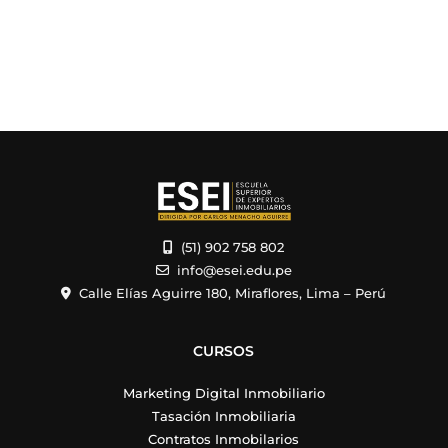
(51) 902 758 802
info@esei.edu.pe
Calle Elías Aguirre 180, Miraflores, Lima – Perú
CURSOS
Marketing Digital Inmobiliario
Tasación Inmobiliaria
Contratos Inmobilarios