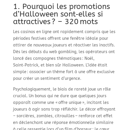
1. Pourquoi les promotions
d’Halloween sont‑elles si
attractives ? – 320 mots
Les casinos en ligne ont rapidement compris que les
périodes festives offrent une fenêtre idéale pour
attirer de nouveaux joueurs et réactiver les inactifs.
Dès les débuts du web gambling, les opérateurs ont
lancé des campagnes thématiques : Noël,
Saint‑Patrick, et bien sûr Halloween. L’idée était
simple : associer un thème fort à une offre exclusive
pour créer un sentiment d’urgence.
Psychologiquement, le biais de rareté joue un rôle
crucial. Un bonus qui ne dure que quelques jours
apparaît comme une « offre unique », incitant les
joueurs à agir sans trop réfléchir. Le décor effrayant
– sorcières, zombies, citrouilles – renforce cet effet
en déclenchant une réponse émotionnelle similaire
à celle ressentie lors d’un film d’horreur : le cœur