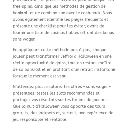
free‑spins, ainsi que les méthodes de gestion de
bankroll et de combinaison avec le cash‑back. Nous
avons également identifié les pièges fréquents et
présenté une checklist pour les éviter, avant de
fournir une liste de casinos fiables offrant des bonus
sans wager.
En appliquant cette méthode pas‑à‑pas, chaque
joueur peut transformer l’effroi d’Halloween en une
réelle opportunité de gains, tout en restant maître
de sa bankroll et en profitant d’un retrait instantané
lorsque le moment est venu.
N’attendez plus : explorez les offres « sans wager »
présentées, testez les slots recommandés et
partagez vos résultats sur les forums de joueurs.
Que la nuit d’Halloween vous apporte des tours
gratuits, des jackpots et, surtout, une expérience de
jeu responsable et rentable.