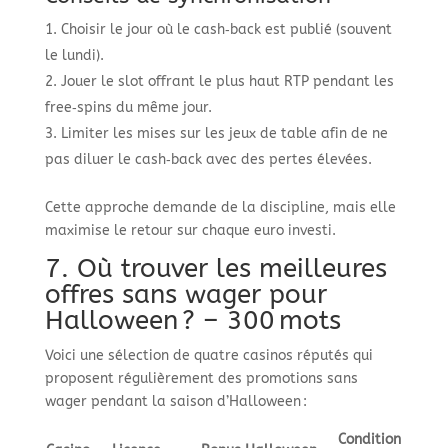
Choisir le jour où le cash‑back est publié (souvent
le lundi).
Jouer le slot offrant le plus haut RTP pendant les
free‑spins du même jour.
Limiter les mises sur les jeux de table afin de ne
pas diluer le cash‑back avec des pertes élevées.
Cette approche demande de la discipline, mais elle
maximise le retour sur chaque euro investi.
7. Où trouver les meilleures
offres sans wager pour
Halloween ? – 300 mots
Voici une sélection de quatre casinos réputés qui
proposent régulièrement des promotions sans
wager pendant la saison d’Halloween :
Condition