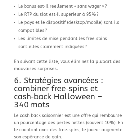
Le bonus est‑il réellement « sans wager » ?
Le RTP du slot est‑il supérieur à 95 % ?
Le pays et le dispositif (desktop/mobile) sont‑ils
compatibles ?
Les limites de mise pendant les free‑spins
sont‑elles clairement indiquées ?
En suivant cette liste, vous éliminez la plupart des
mauvaises surprises.
6. Stratégies avancées :
combiner free‑spins et
cash‑back Halloween –
340 mots
Le cash‑back saisonnier est une offre qui rembourse
un pourcentage des pertes nettes (souvent 10 %). En
le couplant avec des free‑spins, le joueur augmente
son espérance de gain.