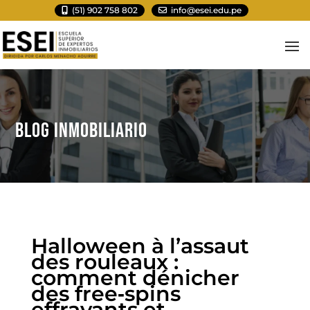
(51) 902 758 802
info@esei.edu.pe
BLOG INMOBILIARIO
Halloween à l’assaut
des rouleaux :
comment dénicher
des free‑spins
effrayants et