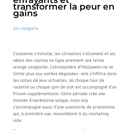
transformer la peur en
gains
Sin categoría
L’automne s’installe, les citrouilles s’allument et les
néons des casinos en ligne prennent une teinte
orange sanglante. L’atmosphère d’Halloween ne se
limite plus aux soirées déguisées : elle s’infiltre dans
les salles de jeux virtuelles, où chaque tour de
roulette ou chaque spin de slot est accompagné d’un
frisson supplémentaire. Cette période crée une
montée d’adrénaline unique, mais elle
s’accompagne aussi d’une avalanche de promotions
qui, à première vue, ressemblent à du marketing
vide.