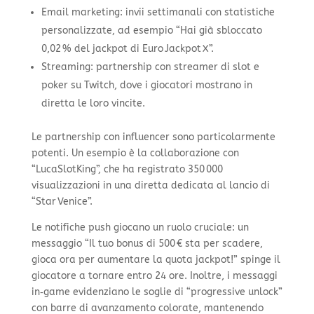
Email marketing: invii settimanali con statistiche
personalizzate, ad esempio “Hai già sbloccato
0,02 % del jackpot di Euro Jackpot X”.
Streaming: partnership con streamer di slot e
poker su Twitch, dove i giocatori mostrano in
diretta le loro vincite.
Le partnership con influencer sono particolarmente
potenti. Un esempio è la collaborazione con
“LucaSlotKing”, che ha registrato 350 000
visualizzazioni in una diretta dedicata al lancio di
“Star Venice”.
Le notifiche push giocano un ruolo cruciale: un
messaggio “Il tuo bonus di 500 € sta per scadere,
gioca ora per aumentare la quota jackpot!” spinge il
giocatore a tornare entro 24 ore. Inoltre, i messaggi
in‑game evidenziano le soglie di “progressive unlock”
con barre di avanzamento colorate, mantenendo