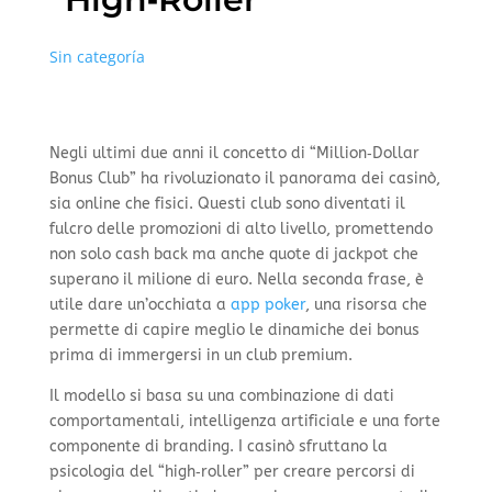
Sin categoría
Negli ultimi due anni il concetto di “Million‑Dollar
Bonus Club” ha rivoluzionato il panorama dei casinò,
sia online che fisici. Questi club sono diventati il
fulcro delle promozioni di alto livello, promettendo
non solo cash back ma anche quote di jackpot che
superano il milione di euro. Nella seconda frase, è
utile dare un’occhiata a
app poker
, una risorsa che
permette di capire meglio le dinamiche dei bonus
prima di immergersi in un club premium.
Il modello si basa su una combinazione di dati
comportamentali, intelligenza artificiale e una forte
componente di branding. I casinò sfruttano la
psicologia del “high‑roller” per creare percorsi di