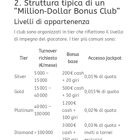
2. Struttura tipica di un
“Million‑Dollar Bonus Club”
Livelli di appartenenza
I club sono organizzati in tier che riflettono il livello
di impegno del giocatore. I tier più comuni sono:
Turnover
Bonus
Tier
richiesto
Accesso jackpot
base
(€/mese)
5 000 –
200 € cash
Silver
0,01 % di quota
15 000
+ 20 giri
15 001 –
500 € cash
Gold
0,015 % di quota
40 000
+ 50 giri
1 200 €
40 001 –
Platinum
cash +
0,02 % di quota
100 000
100 giri
3 000 €
0,03 % di quota +
Diamond
> 100 000
cash +
inviti a tornei
250 giri
esclusivi