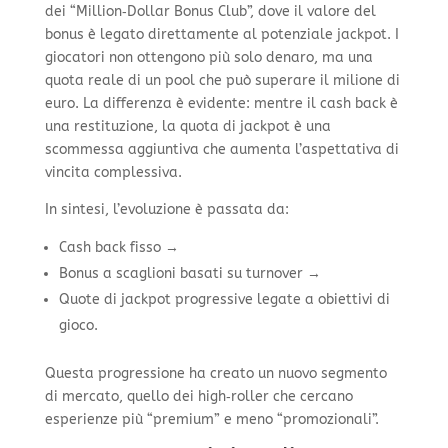
dei “Million‑Dollar Bonus Club”, dove il valore del
bonus è legato direttamente al potenziale jackpot. I
giocatori non ottengono più solo denaro, ma una
quota reale di un pool che può superare il milione di
euro. La differenza è evidente: mentre il cash back è
una restituzione, la quota di jackpot è una
scommessa aggiuntiva che aumenta l’aspettativa di
vincita complessiva.
In sintesi, l’evoluzione è passata da:
Cash back fisso →
Bonus a scaglioni basati su turnover →
Quote di jackpot progressive legate a obiettivi di
gioco.
Questa progressione ha creato un nuovo segmento
di mercato, quello dei high‑roller che cercano
esperienze più “premium” e meno “promozionali”.