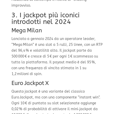
improvviso.
3. I jackpot più iconici
introdotti nel 2024
Mega Milan
Lanciato a gennaio 2024 da un operatore leader,
“Mega Milan” è una slot a 5 rulli, 25 linee, con un RTP
del 96,4 % e volatilità alta. Il jackpot parte da
500 000 € e cresce di 5 € per ogni 1 € scommesso su
tutta la piattaforma. Il payout medio è del 95 %,
con una frequenza di vincita stimata in 1 su
1,2 milioni di spin.
Euro Jackpot X
Questo jackpot è una variante del classico
Euro Jackpot, ma con una componente “instant win”.
Ogni 10 € di puntata su slot selezionate aggiunge
0,02 % di probabilità di attivare il mini‑jackpot da