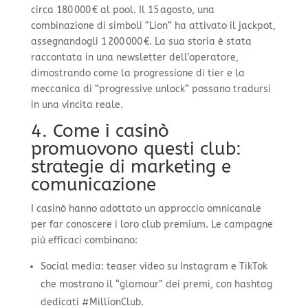
circa 180 000 € al pool. Il 15 agosto, una
combinazione di simboli “Lion” ha attivato il jackpot,
assegnandogli 1 200 000 €. La sua storia è stata
raccontata in una newsletter dell’operatore,
dimostrando come la progressione di tier e la
meccanica di “progressive unlock” possano tradursi
in una vincita reale.
4. Come i casinò
promuovono questi club:
strategie di marketing e
comunicazione
I casinò hanno adottato un approccio omnicanale
per far conoscere i loro club premium. Le campagne
più efficaci combinano:
Social media: teaser video su Instagram e TikTok
che mostrano il “glamour” dei premi, con hashtag
dedicati #MillionClub.