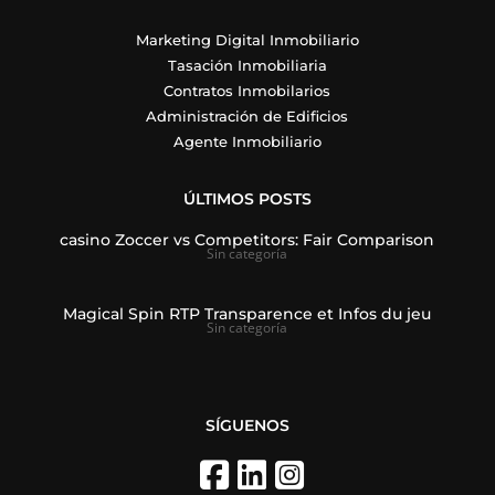
Marketing Digital Inmobiliario
Tasación Inmobiliaria
Contratos Inmobilarios
Administración de Edificios
Agente Inmobiliario
ÚLTIMOS POSTS
casino Zoccer vs Competitors: Fair Comparison
Sin categoría
Magical Spin RTP Transparence et Infos du jeu
Sin categoría
SÍGUENOS