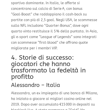
sportiva dominante. In Italia, le offerte si
concentrano sul calcio di Serie A, con bonus
“Goal‑Boost” che raddoppiano il cash‑back su
partite con più di 2,5 goal. Negli USA, le scommesse
sulla NFL includono “Quarter‑Bonus”, dove ogni
quarto vinto restituisce il 5 % della puntata. In Asia,
gli e‑sport come “League of Legends” sono integrati
con scommesse “first‑blood” che offrono quote
migliorate per i membri VIP.
4. Storie di successo:
giocatori che hanno
trasformato la fedeltà in
profitto
Alessandro – Italia
Alessandro, un ex impiegato di una banca di Milano,
ha iniziato a giocare ai migliori casino online nel
2019. Dopo aver accumulato €15 000 in depositi su