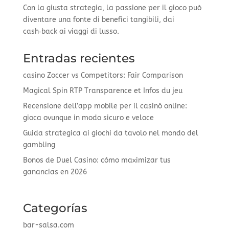
Con la giusta strategia, la passione per il gioco può
diventare una fonte di benefici tangibili, dai
cash‑back ai viaggi di lusso.
Entradas recientes
casino Zoccer vs Competitors: Fair Comparison
Magical Spin RTP Transparence et Infos du jeu
Recensione dell’app mobile per il casinò online:
gioca ovunque in modo sicuro e veloce
Guida strategica ai giochi da tavolo nel mondo del
gambling
Bonos de Duel Casino: cómo maximizar tus
ganancias en 2026
Categorías
bar-salsa.com