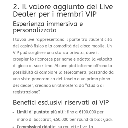
2. Il valore aggiunto dei Live
Dealer per i membri VIP
Esperienza immersiva e
personalizzata
I tavoli live rappresentano il ponte tra l’autenticità
del casinò fisico e la comodità del gioco mobile. Un
VIP può scegliere una stanza privata, dove il
croupier lo riconosce per nome e adatta la velocità
di gioco al suo ritmo. Alcune piattaforme offrono la
possibilità di cambiare la telecamera, passando da
una vista panoramica del tavolo a un primo piano
del dealer, creando un’atmosfera da “studio di
registrazione”.
Benefici esclusivi riservati ai VIP
Limiti di puntata più alti
: fino a €100.000 per
mano di baccarat, €50.000 per round di blackjack.
Commissioni ridotte
: su roulette live, la