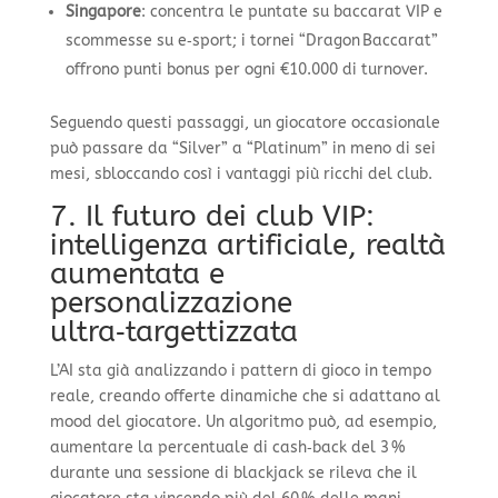
Singapore
: concentra le puntate su baccarat VIP e
scommesse su e‑sport; i tornei “Dragon Baccarat”
offrono punti bonus per ogni €10.000 di turnover.
Seguendo questi passaggi, un giocatore occasionale
può passare da “Silver” a “Platinum” in meno di sei
mesi, sbloccando così i vantaggi più ricchi del club.
7. Il futuro dei club VIP:
intelligenza artificiale, realtà
aumentata e
personalizzazione
ultra‑targettizzata
L’AI sta già analizzando i pattern di gioco in tempo
reale, creando offerte dinamiche che si adattano al
mood del giocatore. Un algoritmo può, ad esempio,
aumentare la percentuale di cash‑back del 3 %
durante una sessione di blackjack se rileva che il