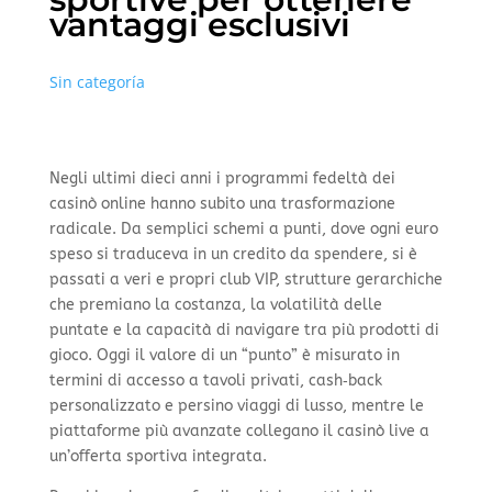
vantaggi esclusivi
Sin categoría
Negli ultimi dieci anni i programmi fedeltà dei
casinò online hanno subito una trasformazione
radicale. Da semplici schemi a punti, dove ogni euro
speso si traduceva in un credito da spendere, si è
passati a veri e propri club VIP, strutture gerarchiche
che premiano la costanza, la volatilità delle
puntate e la capacità di navigare tra più prodotti di
gioco. Oggi il valore di un “punto” è misurato in
termini di accesso a tavoli privati, cash‑back
personalizzato e persino viaggi di lusso, mentre le
piattaforme più avanzate collegano il casinò live a
un’offerta sportiva integrata.