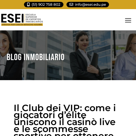
(51) 902 758 802
info@esei.edu.pe
BLOG INMOBILIARIO
Il Club dei VIP: come i
giocatori d’élite
uniscono il casinò live
e le scommesse
sportive per ottenere