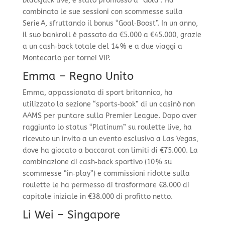
blackjack live, è stato promosso a “Gold”. Ha
combinato le sue sessioni con scommesse sulla
Serie A, sfruttando il bonus “Goal‑Boost”. In un anno,
il suo bankroll è passato da €5.000 a €45.000, grazie
a un cash‑back totale del 14 % e a due viaggi a
Montecarlo per tornei VIP.
Emma – Regno Unito
Emma, appassionata di sport britannico, ha
utilizzato la sezione “sports‑book” di un casinò non
AAMS per puntare sulla Premier League. Dopo aver
raggiunto lo status “Platinum” su roulette live, ha
ricevuto un invito a un evento esclusivo a Las Vegas,
dove ha giocato a baccarat con limiti di €75.000. La
combinazione di cash‑back sportivo (10 % su
scommesse “in‑play”) e commissioni ridotte sulla
roulette le ha permesso di trasformare €8.000 di
capitale iniziale in €38.000 di profitto netto.
Li Wei – Singapore