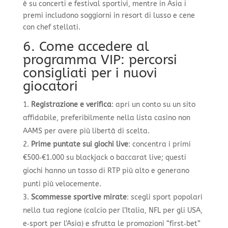
è su concerti e festival sportivi, mentre in Asia i
premi includono soggiorni in resort di lusso e cene
con chef stellati.
6. Come accedere al
programma VIP: percorsi
consigliati per i nuovi
giocatori
Registrazione e verifica
: apri un conto su un sito
affidabile, preferibilmente nella lista casino non
AAMS per avere più libertà di scelta.
Prime puntate sui giochi live
: concentra i primi
€500‑€1.000 su blackjack o baccarat live; questi
giochi hanno un tasso di RTP più alto e generano
punti più velocemente.
Scommesse sportive mirate
: scegli sport popolari
nella tua regione (calcio per l’Italia, NFL per gli USA,
e‑sport per l’Asia) e sfrutta le promozioni “first‑bet”