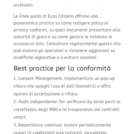
archiviati.
Le linee guida di Ecas Citizens offrono una
panoramica pratica su come redigere policy di
privacy conformi, su quali documenti presentare alle
autorità di gioco e su come gestire le richieste di
accesso ai dati. Consultare regolarmente questo sito
può aiutare gli operatori a rimanere aggiornati su
modifiche legislative e a evitare sanzioni.
Best practice per la conformità
Consent Management: implementare un pop‑up
chiaro che spieghi l’uso di dati biometrici e offra
opzioni di accettazione o rifiuto.
Audit indipendente: far verificare da terze parti la
correttezza degli RNG e la trasparenza dei contratti
smart.
Reportistica continua: inviare periodicamente
report di conformità alle autorità, includendo