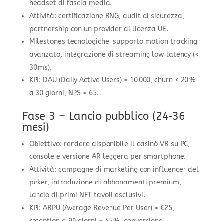
headset di fascia media.
Attività: certificazione RNG, audit di sicurezza,
partnership con un provider di licenza UE.
Milestones tecnologiche: supporto motion tracking
avanzato, integrazione di streaming low‑latency (<
30 ms).
KPI: DAU (Daily Active Users) ≥ 10 000, churn < 20 %
a 30 giorni, NPS ≥ 65.
Fase 3 – Lancio pubblico (24‑36
mesi)
Obiettivo: rendere disponibile il casinò VR su PC,
console e versione AR leggera per smartphone.
Attività: campagne di marketing con influencer del
poker, introduzione di abbonamenti premium,
lancio di primi NFT tavoli esclusivi.
KPI: ARPU (Average Revenue Per User) ≥ €25,
retention a 90 giorni ≥ 45 %, conversione