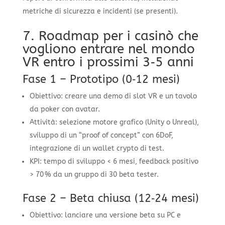
metriche di sicurezza e incidenti (se presenti).
7. Roadmap per i casinò che
vogliono entrare nel mondo
VR entro i prossimi 3‑5 anni
Fase 1 – Prototipo (0‑12 mesi)
Obiettivo: creare una demo di slot VR e un tavolo
da poker con avatar.
Attività: selezione motore grafico (Unity o Unreal),
sviluppo di un “proof of concept” con 6DoF,
integrazione di un wallet crypto di test.
KPI: tempo di sviluppo < 6 mesi, feedback positivo
> 70 % da un gruppo di 30 beta tester.
Fase 2 – Beta chiusa (12‑24 mesi)
Obiettivo: lanciare una versione beta su PC e