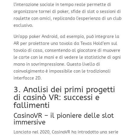
l’interazione sociale in tempo reale permette di
organizzare tornei di poker, sfide di slot o sessioni di
roulette con amici, replicando l’esperienza di un club
esclusivo.
Un’app poker Android, ad esempio, può integrare la
AR per proiettare una tavola da Texas Hold’em sul
tavolo di casa, consentendo al giocatore di muovere
le carte con le mani e di vedere le statistiche di ogni
mano in sovrimpressione. Questo livello di
coinvolgimento è impossibile con le tradizionali
interfacce 2D.
3. Analisi dei primi progetti
di casinò VR: successi e
fallimenti
CasinoVR – il pioniere delle slot
immersive
Lanciato nel 2020, CasinoVR ha introdotto una serie