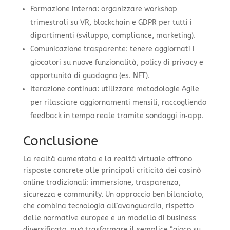
Formazione interna: organizzare workshop
trimestrali su VR, blockchain e GDPR per tutti i
dipartimenti (sviluppo, compliance, marketing).
Comunicazione trasparente: tenere aggiornati i
giocatori su nuove funzionalità, policy di privacy e
opportunità di guadagno (es. NFT).
Iterazione continua: utilizzare metodologie Agile
per rilasciare aggiornamenti mensili, raccogliendo
feedback in tempo reale tramite sondaggi in‑app.
Conclusione
La realtà aumentata e la realtà virtuale offrono
risposte concrete alle principali criticità dei casinò
online tradizionali: immersione, trasparenza,
sicurezza e community. Un approccio ben bilanciato,
che combina tecnologia all’avanguardia, rispetto
delle normative europee e un modello di business
diversificato, può trasformare il semplice “gioco su