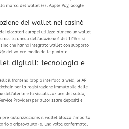
nella marca del wallet (es. Apple Pay, Google
dozione dei wallet nei casinò
 dei giocatori europei utilizza almeno un wallet
a crescita annua dell’adozione è del 12 % e si
casinò che hanno integrato wallet con supporto
5 % del valore medio delle puntate.
et digitali: tecnologia e
lli: il frontend (app o interfaccia web), le API
ckchain per la registrazione immutabile delle
ne dell’utente e la visualizzazione del saldo,
ervice Provider) per autorizzare depositi e
di pre‑autorizzazione: il wallet blocca l’importo
cario o criptovaluta) e, una volta confermata,