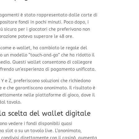
pagamenti è stato rappresentato dalle carte di
ositare fondi in pochi minuti. Poco dopo, i
iù sicura per i giocatori che preferivano non
orazione poteva superare le 48 ore.
he come e‑wallet, ha cambiato le regole del
to un modello “touch‑and‑go” che ha ridotto il
edia. Questi wallet consentono di collegare
offrendo un’esperienza di pagamento unificata.
 Y e Z, preferiscono soluzioni che richiedono
ne e che garantiscano anonimato. Il risultato è
ettamente nelle piattaforme di gioco, dove il
dal tavolo.
 la scelta del wallet digitale
liono vedere i fondi disponibili quasi
slot o su un tavolo live. L’anonimato,
o condivisi direttamente con il casinò, aumenta