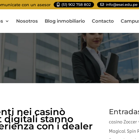
munícate con un asesor
(51) 902 758 802
info@esei.edu.pe
os
Nosotros
Blog inmobiliario
Contacto
Campus
nti nei casinò
Entrada
 digitali stanno
casino Zoccer
erienza con i dealer
Magical Spin R