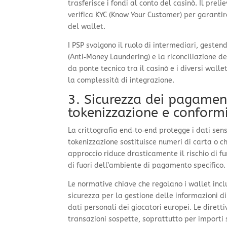
trasferisce i fondi al conto del casinò. Il prel
verifica KYC (Know Your Customer) per garantire
del wallet.
I PSP svolgono il ruolo di intermediari, geste
(Anti‑Money Laundering) e la riconciliazione de
da ponte tecnico tra il casinò e i diversi wal
la complessità di integrazione.
3. Sicurezza dei pagamenti
tokenizzazione e conform
La crittografia end‑to‑end protegge i dati sens
tokenizzazione sostituisce numeri di carta o ch
approccio riduce drasticamente il rischio di fu
di fuori dell’ambiente di pagamento specifico.
Le normative chiave che regolano i wallet inc
sicurezza per la gestione delle informazioni d
dati personali dei giocatori europei. Le dirett
transazioni sospette, soprattutto per importi 