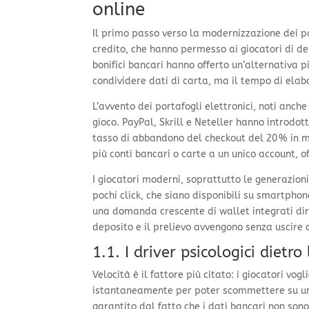
online
Il primo passo verso la modernizzazione dei 
credito, che hanno permesso ai giocatori di dep
bonifici bancari hanno offerto un’alternativa p
condividere dati di carta, ma il tempo di elab
L’avvento dei portafogli elettronici, noti anc
gioco. PayPal, Skrill e Neteller hanno introdot
tasso di abbandono del checkout del 20 % in m
più conti bancari o carte a un unico account, 
I giocatori moderni, soprattutto le generazioni
pochi click, che siano disponibili su smartpho
una domanda crescente di wallet integrati dir
deposito e il prelievo avvengono senza uscire 
1.1. I driver psicologici dietro
Velocità è il fattore più citato: i giocatori vog
istantaneamente per poter scommettere su una 
garantito dal fatto che i dati bancari non son