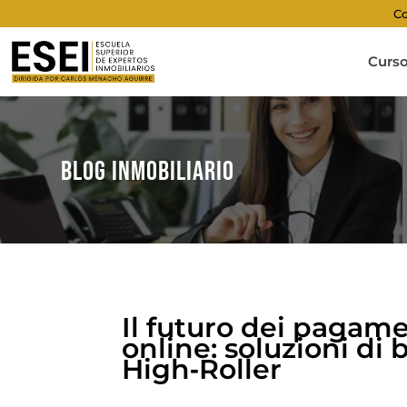
Co
Curs
BLOG INMOBILIARIO
Il futuro dei pagame
online: soluzioni di
High‑Roller