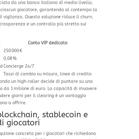
ciato da una banca italiana di medio livello,
r ciascun giocatore, garantendo al contempo la
i vigilanza. Questa soluzione riduce il churn,
rasparenza e un controllo più stretto sui
e
Conto VIP dedicato
250 000 €
0,08 %
rd
Concierge 24/7
Tassi di cambio su misura, linee di credito
uando un high‑roller decide di puntare su una
vo da 1 milione di euro. La capacità di muovere
re giorni per il clearing è un vantaggio
ono a offrire.
blockchain, stablecoin e
i giocatori
pzione concreta per i giocatori che richiedono