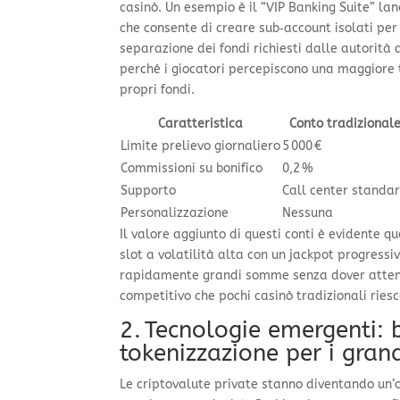
casinò. Un esempio è il “VIP Banking Suite” lan
che consente di creare sub‑account isolati pe
separazione dei fondi richiesti dalle autorità d
perché i giocatori percepiscono una maggiore t
propri fondi.
Caratteristica
Conto tradizional
Limite prelievo giornaliero
5 000 €
Commissioni su bonifico
0,2 %
Supporto
Call center standa
Personalizzazione
Nessuna
Il valore aggiunto di questi conti è evidente q
slot a volatilità alta con un jackpot progressi
rapidamente grandi somme senza dover attende
competitivo che pochi casinò tradizionali riesc
2. Tecnologie emergenti: 
tokenizzazione per i grand
Le criptovalute private stanno diventando un’o