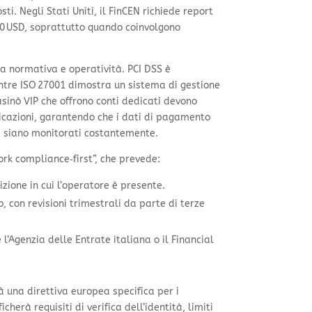
i. Negli Stati Uniti, il FinCEN richiede report
000 USD, soprattutto quando coinvolgono
tra normativa e operatività. PCI DSS è
mentre ISO 27001 dimostra un sistema di gestione
asinò VIP che offrono conti dedicati devono
icazioni, garantendo che i dati di pagamento
si siano monitorati costantemente.
rk compliance‑first”, che prevede:
izione in cui l’operatore è presente.
, con revisioni trimestrali da parte di terze
l’Agenzia delle Entrate italiana o il Financial
rà una direttiva europea specifica per i
herà requisiti di verifica dell’identità, limiti