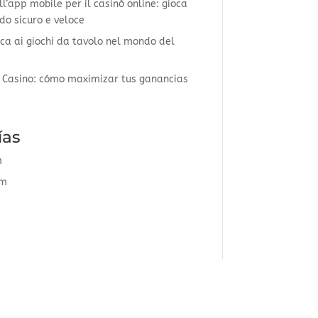
l’app mobile per il casinò online: gioca
do sicuro e veloce
ca ai giochi da tavolo nel mondo del
 Casino: cómo maximizar tus ganancias
ías
m
om