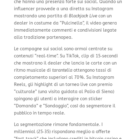
che hanno una presenza forte sui social. Quando un
influencer provvede a una diretta su Instagram
mostrando una partita di
Blackjack Live
con un
dealer in costume da “Pulcinella”, il video genera
immediatamente commenti e condivisioni legate
alla tradizione partenopea.
Le campagne sui social sono ormai centrate su
contenuti “real‑time”. Su TikTok, clip di 15‑secondi
che mostrano il dealer che lancia le carte con un
ritmo musicale di
tarantella
ottengono tassi di
completamento superiori al 70 %. Su Instagram
Reels, gli highlight di un torneo live con premio
“culturale” (una visita guidata al Palio di Siena)
spingono gli utenti a interagire con sticker
“Domanda” e “Sondaggio”, così da segmentare il
pubblico in tempo reale.
La segmentazione rimane fondamentale. I
millennial (25‑35) rispondono meglio a offerte
“fast‑track” che includono crediti in bitcoin casino e