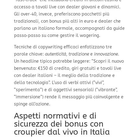
accesso a tavoli live con dealer giovani e dinamici.
Gli over‑40, invece, preferiscono pacchetti più
tradizionali, con bonus più alti in euro e dealer che
parlano un italiano formale, accompagnati da guide
passo‑passo su come gestire il wagering.
Tecniche di copywriting efficaci enfatizzano tre
parole chiave:
autenticità
,
tradizione
e
innovazione
.
Un headline tipico potrebbe leggere: “Scopri il nuovo
benvenuto: €150 di credito, giri gratuiti e tavoli live
con dealer italiani – il meglio della tradizione e
della tecnologia”. L’uso di verbi attivi (“vivi”,
“sperimenta”) e di aggettivi sensoriali (“vibrante”,
“immersione”) rende il messaggio più coinvolgente e
spinge all’azione.
Aspetti normativi e di
sicurezza dei bonus con
croupier dal vivo in Italia