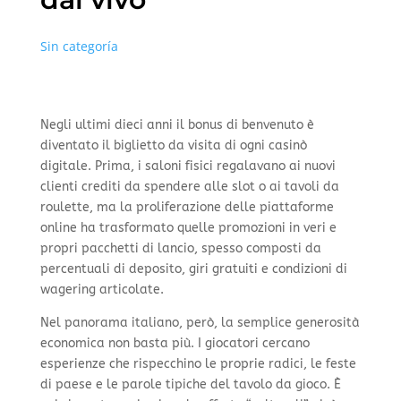
Sin categoría
Negli ultimi dieci anni il bonus di benvenuto è
diventato il biglietto da visita di ogni casinò
digitale. Prima, i saloni fisici regalavano ai nuovi
clienti crediti da spendere alle slot o ai tavoli da
roulette, ma la proliferazione delle piattaforme
online ha trasformato quelle promozioni in veri e
propri pacchetti di lancio, spesso composti da
percentuali di deposito, giri gratuiti e condizioni di
wagering articolate.
Nel panorama italiano, però, la semplice generosità
economica non basta più. I giocatori cercano
esperienze che rispecchino le proprie radici, le feste
di paese e le parole tipiche del tavolo da gioco. È