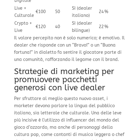
Digitale
Live +
Sì (dealer
€100
50
24 %
Culturale
italiano)
Crypto +
Sì (dealer
€120
40
22 %
Live
bilingue)
Il valore percepito non è solo numerico; è emotivo. Il
dealer che risponde con un “Bravo!” o un “Buona
fortuna!” in dialetto fa sentire il giocatore parte di
una comunità, rafforzando il legame con il brand.
Strategie di marketing per
promuovere pacchetti
generosi con live dealer
Per sfruttare al meglio questo nuovo asset, i
marketer devono parlare la lingua del pubblico
italiano, sia letterale che culturale. Una delle leve
più incisive è l’utilizzo di influencer del mondo del
gioco d’azzardo, ma anche di personaggi della
cultura pop, come cantanti di musica leggera o chef