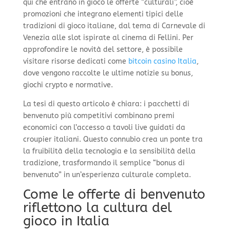
qui che entrano in gioco le offerte “culturali”, cioè
promozioni che integrano elementi tipici delle
tradizioni di gioco italiane, dal tema di Carnevale di
Venezia alle slot ispirate al cinema di Fellini. Per
approfondire le novità del settore, è possibile
visitare risorse dedicati come
bitcoin casino Italia
,
dove vengono raccolte le ultime notizie su bonus,
giochi crypto e normative.
La tesi di questo articolo è chiara: i pacchetti di
benvenuto più competitivi combinano premi
economici con l’accesso a tavoli live guidati da
croupier italiani. Questo connubio crea un ponte tra
la fruibilità della tecnologia e la sensibilità della
tradizione, trasformando il semplice “bonus di
benvenuto” in un’esperienza culturale completa.
Come le offerte di benvenuto
riflettono la cultura del
gioco in Italia