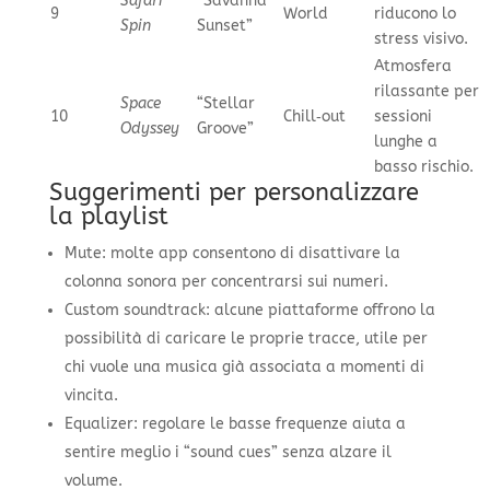
Safari
“Savanna
9
World
riducono lo
Spin
Sunset”
stress visivo.
Atmosfera
rilassante per
Space
“Stellar
10
Chill‑out
sessioni
Odyssey
Groove”
lunghe a
basso rischio.
Suggerimenti per personalizzare
la playlist
Mute: molte app consentono di disattivare la
colonna sonora per concentrarsi sui numeri.
Custom soundtrack: alcune piattaforme offrono la
possibilità di caricare le proprie tracce, utile per
chi vuole una musica già associata a momenti di
vincita.
Equalizer: regolare le basse frequenze aiuta a
sentire meglio i “sound cues” senza alzare il
volume.