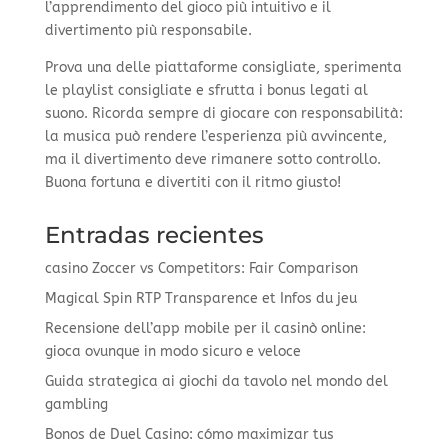
l’apprendimento del gioco più intuitivo e il
divertimento più responsabile.
Prova una delle piattaforme consigliate, sperimenta
le playlist consigliate e sfrutta i bonus legati al
suono. Ricorda sempre di giocare con responsabilità:
la musica può rendere l’esperienza più avvincente,
ma il divertimento deve rimanere sotto controllo.
Buona fortuna e divertiti con il ritmo giusto!
Entradas recientes
casino Zoccer vs Competitors: Fair Comparison
Magical Spin RTP Transparence et Infos du jeu
Recensione dell’app mobile per il casinò online:
gioca ovunque in modo sicuro e veloce
Guida strategica ai giochi da tavolo nel mondo del
gambling
Bonos de Duel Casino: cómo maximizar tus