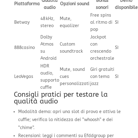
Qualità
Bonus
Demo
Piattaforma
Opzioni sound
audio
sonori
disponibile
Free spins
48 kHz,
Mute,
Betway
al ritmo di
Sì
stereo
equalizer
pop
Dolby
Jackpot
Atmos
Custom
con
888casino
Sì
su
soundtrack
crescendo
Android
orchestrale
HDR
Mute, sound
Giri gratuiti
audio,
LeoVegas
cues
con tema
Sì
supporto
personalizzati
jazz
cuffie
Consigli pratici per testare la
qualità audio
Modalità demo: apri una slot di prova e attiva le
cuffie; verifica la nitidezza dei “whoosh” e dei
“chime”.
Recensioni: leggi i commenti su Efddgroup per