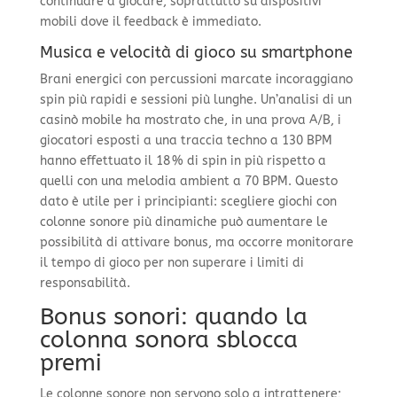
continuare a giocare, soprattutto su dispositivi
mobili dove il feedback è immediato.
Musica e velocità di gioco su smartphone
Brani energici con percussioni marcate incoraggiano
spin più rapidi e sessioni più lunghe. Un’analisi di un
casinò mobile ha mostrato che, in una prova A/B, i
giocatori esposti a una traccia techno a 130 BPM
hanno effettuato il 18 % di spin in più rispetto a
quelli con una melodia ambient a 70 BPM. Questo
dato è utile per i principianti: scegliere giochi con
colonne sonore più dinamiche può aumentare le
possibilità di attivare bonus, ma occorre monitorare
il tempo di gioco per non superare i limiti di
responsabilità.
Bonus sonori: quando la
colonna sonora sblocca
premi
Le colonne sonore non servono solo a intrattenere;