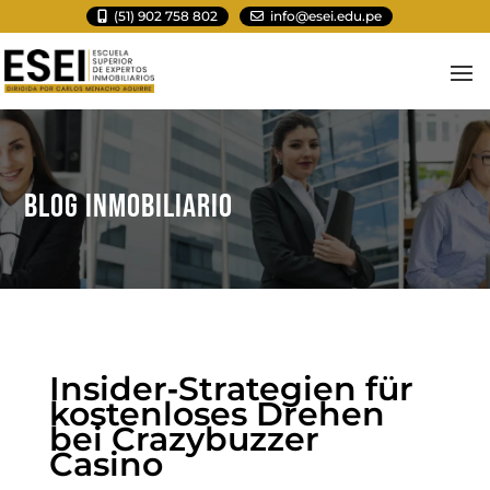
(51) 902 758 802
info@esei.edu.pe
BLOG INMOBILIARIO
Insider‑Strategien für
kostenloses Drehen
bei Crazybuzzer
Casino