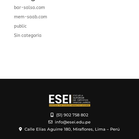
bar-salsa.com
mem-saab.com
public
Sin categoría
(51) 902 758 802
info@esei.edu.pe
Calle Elías Aguirre 180, Miraflores, Lima – Perú