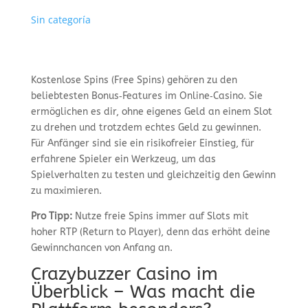
Sin categoría
Kostenlose Spins (Free Spins) gehören zu den
beliebtesten Bonus‑Features im Online‑Casino. Sie
ermöglichen es dir, ohne eigenes Geld an einem Slot
zu drehen und trotzdem echtes Geld zu gewinnen.
Für Anfänger sind sie ein risikofreier Einstieg, für
erfahrene Spieler ein Werkzeug, um das
Spielverhalten zu testen und gleichzeitig den Gewinn
zu maximieren.
Pro Tipp:
Nutze freie Spins immer auf Slots mit
hoher RTP (Return to Player), denn das erhöht deine
Gewinnchancen von Anfang an.
Crazybuzzer Casino im
Überblick – Was macht die