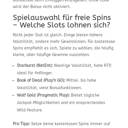
Bonuscode beim Einloggen einzugeben. Ohne Code
wird der Bonus nicht aktiviert.
Spielauswahl für freie Spins
– Welche Slots lohnen sich?
Nicht jeder Slot ist gleich. Einige bieten höhere
Volatilität, andere mehr Gewinnlinien. Für kostenlose
Spins empfiehlt es sich, Spiele zu wählen, die häufig
kleine, aber häufige Gewinne auszahlen.
Starburst (NetEnt):
Niedrige Volatilität, hohe RTP,
ideal für Anfänger.
Book of Dead (Play’n GO):
Mittel‑ bis hohe
Volatilität, viele Bonusfunktionen.
Wolf Gold (Pragmatic Play):
Bietet tägliche
Jackpot‑Möglichkeiten und ein ansprechendes
Wild‑Feature.
Pro Tipp:
Setze deine kostenlosen Spins immer auf