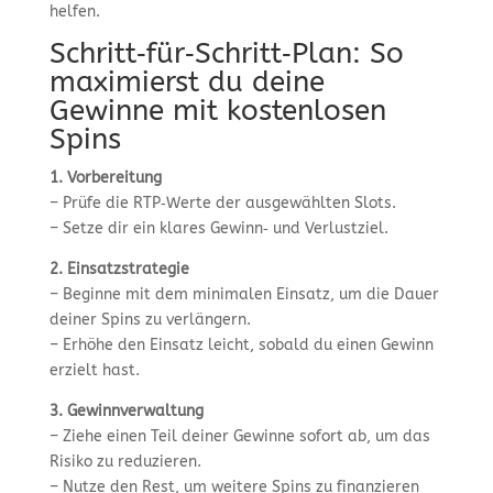
helfen.
Schritt‑für‑Schritt‑Plan: So
maximierst du deine
Gewinne mit kostenlosen
Spins
1. Vorbereitung
– Prüfe die RTP‑Werte der ausgewählten Slots.
– Setze dir ein klares Gewinn‑ und Verlustziel.
2. Einsatzstrategie
– Beginne mit dem minimalen Einsatz, um die Dauer
deiner Spins zu verlängern.
– Erhöhe den Einsatz leicht, sobald du einen Gewinn
erzielt hast.
3. Gewinnverwaltung
– Ziehe einen Teil deiner Gewinne sofort ab, um das
Risiko zu reduzieren.
– Nutze den Rest, um weitere Spins zu finanzieren