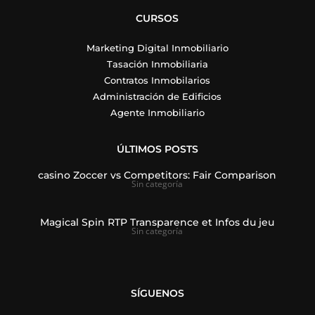
CURSOS
Marketing Digital Inmobiliario
Tasación Inmobiliaria
Contratos Inmobilarios
Administración de Edificios
Agente Inmobiliario
ÚLTIMOS POSTS
casino Zoccer vs Competitors: Fair Comparison
Sin categoría
Magical Spin RTP Transparence et Infos du jeu
Sin categoría
SÍGUENOS