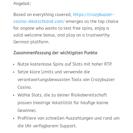
Angebot:
Based on everything covered,
https://crazybuzzer-
casino-deutschland.com/
emerges as the top choice
for anyone who wants to test free spins, enjoy a
solid welcome bonus, and play on a trustworthy
German platform.
Zusammenfassung der wichtigsten Punkte
Nutze kostenlose Spins auf Slots mit hoher RTP.
Setze klare Limits und verwende die
verantwortungsbewussten Tools von Crazybuzzer
Casino.
Wähle Slots, die zu deiner Risikobereitschaft
passen (niedrige Volatilität für häufige kleine
Gewinne).
Profitiere von schnellen Auszahlungen und rund um
die Uhr verfügbarem Support.