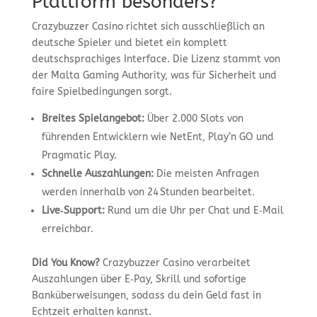
Plattform besonders?
Crazybuzzer Casino richtet sich ausschließlich an
deutsche Spieler und bietet ein komplett
deutschsprachiges Interface. Die Lizenz stammt von
der Malta Gaming Authority, was für Sicherheit und
faire Spielbedingungen sorgt.
Breites Spielangebot:
Über 2.000 Slots von
führenden Entwicklern wie NetEnt, Play’n GO und
Pragmatic Play.
Schnelle Auszahlungen:
Die meisten Anfragen
werden innerhalb von 24 Stunden bearbeitet.
Live‑Support:
Rund um die Uhr per Chat und E‑Mail
erreichbar.
Did You Know?
Crazybuzzer Casino verarbeitet
Auszahlungen über E‑Pay, Skrill und sofortige
Banküberweisungen, sodass du dein Geld fast in
Echtzeit erhalten kannst.