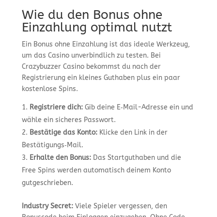
Wie du den Bonus ohne
Einzahlung optimal nutzt
Ein Bonus ohne Einzahlung ist das ideale Werkzeug,
um das Casino unverbindlich zu testen. Bei
Crazybuzzer Casino bekommst du nach der
Registrierung ein kleines Guthaben plus ein paar
kostenlose Spins.
Registriere dich:
Gib deine E‑Mail-Adresse ein und
wähle ein sicheres Passwort.
Bestätige das Konto:
Klicke den Link in der
Bestätigungs‑Mail.
Erhalte den Bonus:
Das Startguthaben und die
Free Spins werden automatisch deinem Konto
gutgeschrieben.
Industry Secret:
Viele Spieler vergessen, den